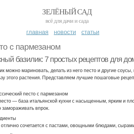
ЗЕЛЁНЫЙ САД
всё для дачи и сада
главная
новости
статьи
то с пармезаном
сный базилик: 7 простых рецептов для до
ик можно мариновать, делать из него песто и другие соусы, 
ьзу этого растения. Представляем лучшие пошаговые рецепт
ассический песто с пармезаном
песто — база итальянской кухни с насыщенным, ярким и пло
 замораживать впрок.
диенты
 отлично сочетается с пастами, овощными блюдами, сырами