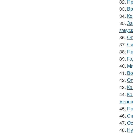
32.
Пр
33.
Вр
34.
Ко
35.
За
закус
36.
От
37.
Си
38.
Пр
39.
Го
40.
Ми
41.
Во
42.
От
43.
Ка
44.
Ка
мероп
45.
По
46.
Сп
47.
Ос
48.
Ну