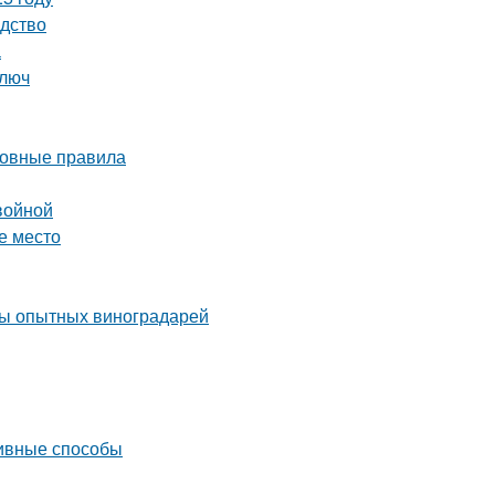
одство
а
ключ
сновные правила
войной
е место
еты опытных виноградарей
тивные способы