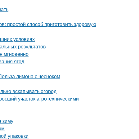
нать
ов: простой способ приготовить здоровую
ашних условиях
мальных результатов
ин мгновенно
вания ягод
Польза лимона с чесноком
ильно вскапывать огород
аросший участок агротехническими
а зиму
ом
ной упаковки