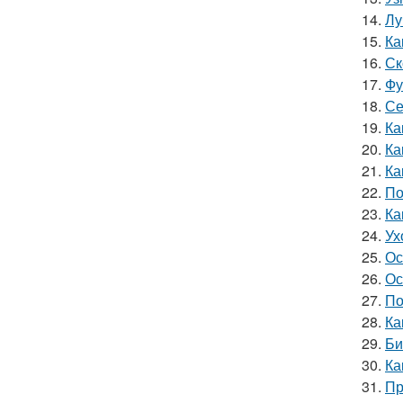
14.
Лу
15.
Ка
16.
Ск
17.
Фу
18.
Се
19.
Ка
20.
Ка
21.
Ка
22.
По
23.
Ка
24.
Ух
25.
Ос
26.
Ос
27.
По
28.
Ка
29.
Би
30.
Ка
31.
Пр