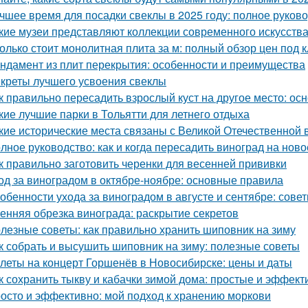
чшее время для посадки свеклы в 2025 году: полное руков
кие музеи представляют коллекции современного искусств
олько стоит монолитная плита за м: полный обзор цен под 
ндамент из плит перекрытия: особенности и преимущества
креты лучшего усвоения свеклы
к правильно пересадить взрослый куст на другое место: о
кие лучшие парки в Тольятти для летнего отдыха
кие исторические места связаны с Великой Отечественной 
лное руководство: как и когда пересадить виноград на ново
к правильно заготовить черенки для весенней прививки
од за виноградом в октябре-ноябре: основные правила
обенности ухода за виноградом в августе и сентябре: сов
енняя обрезка винограда: раскрытие секретов
лезные советы: как правильно хранить шиповник на зиму
к собрать и высушить шиповник на зиму: полезные советы
леты на концерт Горшенёв в Новосибирске: цены и даты
к сохранить тыкву и кабачки зимой дома: простые и эффек
осто и эффективно: мой подход к хранению моркови