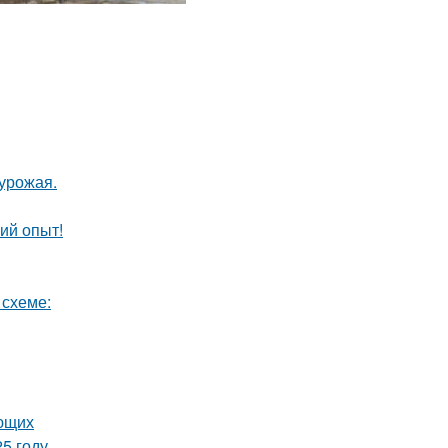
урожая.
ий опыт!
 схеме:
ающих
5 году