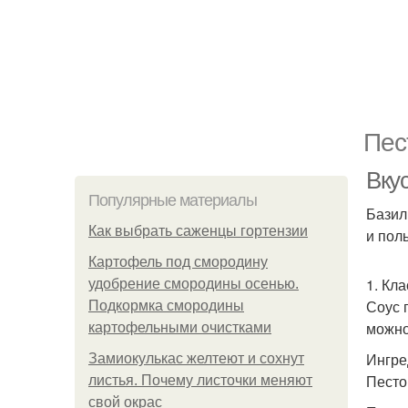
Пес
Вку
Популярные материалы
Базил
Как выбрать саженцы гортензии
и пол
Картофель под смородину
1. Кл
удобрение смородины осенью.
Соус 
Подкормка смородины
можно
картофельными очистками
Ингре
Замиокулькас желтеют и сохнут
Песто
листья. Почему листочки меняют
свой окрас