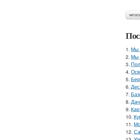
читат
Пос
1.
Мы 
2.
Мы 
3.
Пол
4.
Осв
5.
Бер
6.
Дес
7.
Баз
8.
Дач
9.
Кар
10.
Ку
11.
Мо
12.
Са
13.
Уз