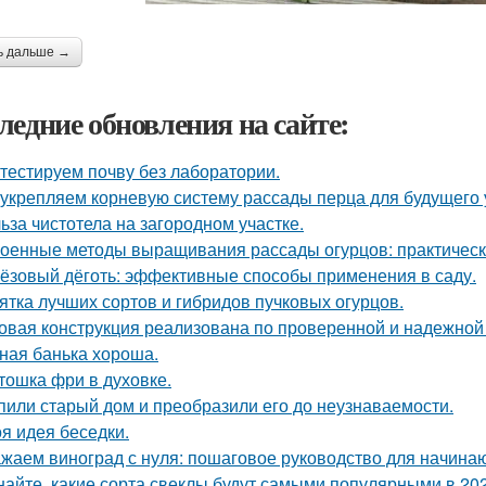
ь дальше →
ледние обновления на сайте:
тестируем почву без лаборатории.
укрепляем корневую систему рассады перца для будущего 
ьза чистотела на загородном участке.
оенные методы выращивания рассады огурцов: практическ
ёзовый дёготь: эффективные способы применения в саду.
ятка лучших сортов и гибридов пучковых огурцов.
овая конструкция реализована по проверенной и надежной
ная банька хороша.
тошка фри в духовке.
пили старый дом и преобразили его до неузнаваемости.
я идея беседки.
жаем виноград с нуля: пошаговое руководство для начин
найте, какие сорта свеклы будут самыми популярными в 202