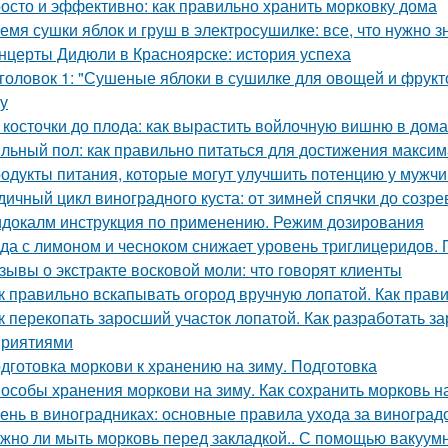
осто и эффективно: как правильно хранить морковку дома
емя сушки яблок и груш в электросушилке: все, что нужно з
нцерты Дидюли в Красноярске: история успеха
головок 1: "Сушеные яблоки в сушилке для овощей и фрукт
ку
 косточки до плода: как вырастить войлочную вишню в дом
льный пол: как правильно питаться для достижения макси
одукты питания, которые могут улучшить потенцию у мужч
дичный цикл виноградного куста: от зимней спячки до созре
докалм инструкция по применению. Режим дозирования
да с лимоном и чесноком снижает уровень триглицеридов. 
зывы о экстракте восковой моли: что говорят клиенты
к правильно вскапывать огород вручную лопатой. Как прав
к перекопать заросший участок лопатой. Как разработать з
риятиями
дготовка моркови к хранению на зиму. Подготовка
особы хранения моркови на зиму. Как сохранить морковь н
ень в виноградниках: основные правила ухода за виноград
жно ли мыть морковь перед закладкой.. С помощью вакуум