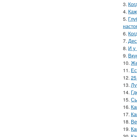
3.
Ког
4.
Каж
5.
Глу
насто
6.
Ког
7.
Дес
8.
И у
9.
Вку
10.
Же
11.
Ес
12.
25
13.
Лу
14.
Гд
15.
Сы
16.
Ка
17.
Ка
18.
Ве
19.
Ка
20.
Ка