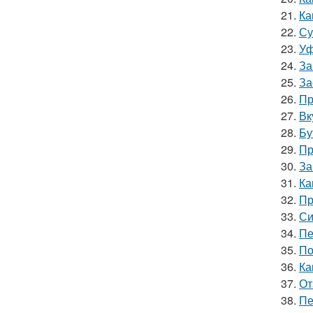
21.
Ка
22.
Су
23.
Уф
24.
За
25.
За
26.
Пр
27.
Вк
28.
Бу
29.
Пр
30.
За
31.
Ка
32.
Пр
33.
Си
34.
Пе
35.
По
36.
Ка
37.
От
38.
Пе