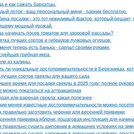
да и как сажать бархатцы.
дый лоток - ваш персональный мини - парник бесплатно.
бина посадки - это тот невидимый фактор, который решает, 
ящему мощный урожай.
да начинать посев томатов для здоровой рассады?
ятка лучших сортов и гибридов пучковых огурцов.
 меня теперь есть банька - сделал своими руками.
снейшая грибная икра.
ле из калины.
ть ли уникальные достопримечательности в Березниках, кот
 лучших сортов свеклы для вашего сада
чшее время для посадки свеклы в 2025 году: полное руков
е можно покататься на аттракционах
рая или вареная свекла: какая полезнее
кие менее известные достопримечательности можно посети
к правильно заготовить черенки для весенней прививки
сенняя прививка яблони: пошаговая инструкция для начи
к правильно сушить шиповник в домашних условиях на зим
к правильно сушить шиповник в домашних условиях: прост