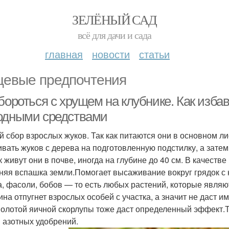
ЗЕЛЁНЫЙ САД
всё для дачи и сада
главная
новости
статьи
евые предпочтения
бороться с хрущем на клубнике. Как изба
одными средствами
й сбор взрослых жуков. Так как питаются они в основном л
ивать жуков с дерева на подготовленную подстилку, а зате
ак живут они в почве, иногда на глубине до 40 см. В качест
няя вспашка земли.Помогает высаживание вокруг грядок с 
а, фасоли, бобов — то есть любых растений, которые являю
ина отпугнет взрослых особей с участка, а значит не даст и
олотой яичной скорлупы тоже даст определенный эффект.Т
 азотных удобрений.