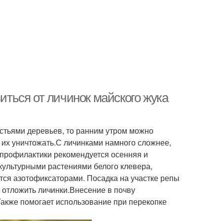
виться от личинок майского жука
истьями деревьев, то ранним утром можно
м их уничтожать.С личинками намного сложнее,
ве профилактики рекомендуется осенняя и
культурными растениями белого клевера,
тся азотофиксаторами. Посадка на участке репы
м отложить личинки.Внесение в почву
акже помогает использование при перекопке