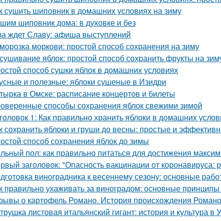
к сушить шиповник в домашних условиях на зиму
шим шиповник дома: в духовке и без
а ждет Славу: афиша выступлений
морозка моркови: простой способ сохранения на зиму
сушивание яблок: простой способ сохранить фрукты на зим
остой способ сушки яблок в домашних условиях
усные и полезные: яблоки сушеные в Изидри
тырка в Омске: расписание концертов и билеты
оверенные способы сохранения яблок свежими зимой
головок 1: Как правильно хранить яблоки в домашних усло
к сохранить яблоки и груши до весны: простые и эффектив
остой способ сохранения яблок до зимы
льный пол: как правильно питаться для достижения макси
рвый заголовок: "Опасность вакцинации от коронавируса: 
дготовка виноградника к весеннему сезону: основные раб
к правильно ухаживать за виноградом: основные принципы
зывы о картофель Романо. История происхождения Роман
трушка листовая итальянский гигант: история и культура в 