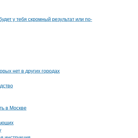
будет у тебя скромный результат или по-
орых нет в других городах
одство
ть в Москве
нающих
у
ая инструкция