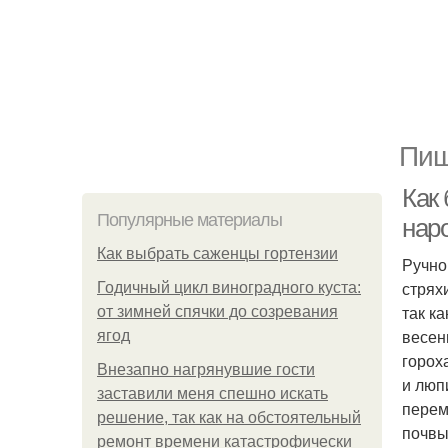
Пищ
Как 
Популярные материалы
нар
Как выбрать саженцы гортензии
Ручно
стрях
Годичный цикл виноградного куста:
так к
от зимней спячки до созревания
весен
ягод
горох
Внезапно нагрянувшие гости
и люп
заставили меня спешно искать
перем
решение, так как на обстоятельный
почвы
ремонт времени катастрофически