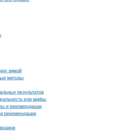
у
виях зимой
ные методы
мальных результатов
реальность или мифы
оты и рекомендации
 и рекомендации
о
Украине