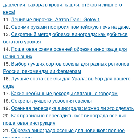
давления, сахара в крови, кашля, отёков и лишнего
веса!
11.
Ленивые пирожки. Автор Dani_Gotovit.
12.
Своими руками построил помпейскую печь на даче.
13.
Секретный метод обрезки винограда: как добиться
богатого урожая
14.
Пошаговая схема осенней обрезки винограда для
начинающих
15.
Выбор лучших сортов свеклы для разных регионов
России: рекомендации фермерам
16.
Лучшие сорта свеклы для Урала: выбор для вашего
сада
17.
Какие необычные рекорды связаны с городом
18.
Секреты лучшего усвоения свеклы
19.
Осенняя пересадка винограда: можно ли это сделать
20.
Как правильно пересадить куст винограда осенью:
пошаговая инструкция
21.
Обрезка винограда осенью для новичков: полное
руководство