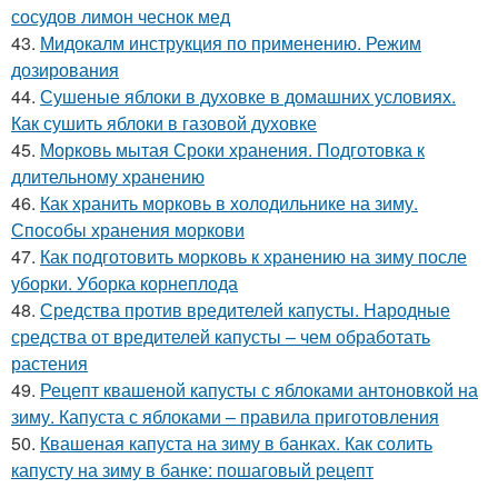
сосудов лимон чеснок мед
43.
Мидокалм инструкция по применению. Режим
дозирования
44.
Сушеные яблоки в духовке в домашних условиях.
Как сушить яблоки в газовой духовке
45.
Морковь мытая Сроки хранения. Подготовка к
длительному хранению
46.
Как хранить морковь в холодильнике на зиму.
Способы хранения моркови
47.
Как подготовить морковь к хранению на зиму после
уборки. Уборка корнеплода
48.
Средства против вредителей капусты. Народные
средства от вредителей капусты – чем обработать
растения
49.
Рецепт квашеной капусты с яблоками антоновкой на
зиму. Капуста с яблоками – правила приготовления
50.
Квашеная капуста на зиму в банках. Как солить
капусту на зиму в банке: пошаговый рецепт