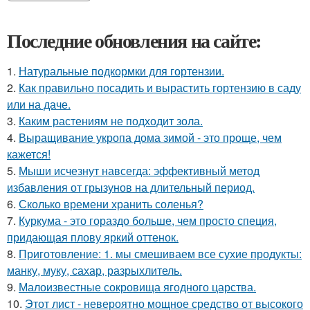
Последние обновления на сайте:
1.
Натуральные подкормки для гортензии.
2.
Как правильно посадить и вырастить гортензию в саду
или на даче.
3.
Каким растениям не подходит зола.
4.
Выращивание укропа дома зимой - это проще, чем
кажется!
5.
Мыши исчезнут навсегда: эффективный метод
избавления от грызунов на длительный период.
6.
Сколько времени хранить соленья?
7.
Куркума - это гораздо больше, чем просто специя,
придающая плову яркий оттенок.
8.
Приготовление: 1. мы смешиваем все сухие продукты:
манку, муку, сахар, разрыхлитель.
9.
Малоизвестные сокровища ягодного царства.
10.
Этот лист - невероятно мощное средство от высокого