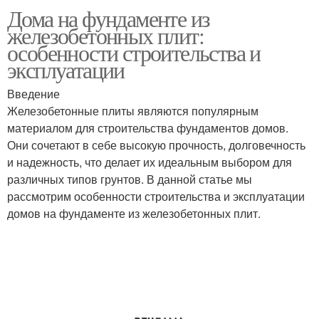
Дома на фундаменте из
Подушка под
Плиты в фундаменте
железобетонных плит:
железобетонные плиты
особенности строительства и
эксплуатации
Плиты на пучнистых
Введение
Фундамент из плит
грунтах
Железобетонные плиты являются популярным
материалом для строительства фундаментов домов.
Они сочетают в себе высокую прочность, долговечность
и надежность, что делает их идеальным выбором для
Работы для плитного
Плитный фундамент
различных типов грунтов. В данной статье мы
фундамента
рассмотрим особенности строительства и эксплуатации
домов на фундаменте из железобетонных плит.