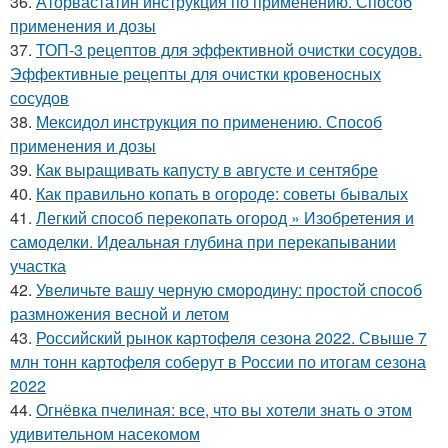
36.
Аторвастатин инструкция по применению. Способ
применения и дозы
37.
ТОП-3 рецептов для эффективной очистки сосудов.
Эффективные рецепты для очистки кровеносных
сосудов
38.
Мексидол инструкция по применению. Способ
применения и дозы
39.
Как выращивать капусту в августе и сентябре
40.
Как правильно копать в огороде: советы бывалых
41.
Легкий способ перекопать огород » Изобретения и
самоделки. Идеальная глубина при перекапывании
участка
42.
Увеличьте вашу черную смородину: простой способ
размножения весной и летом
43.
Российский рынок картофеля сезона 2022. Свыше 7
млн тонн картофеля соберут в России по итогам сезона
2022
44.
Огнёвка пчелиная: все, что вы хотели знать о этом
удивительном насекомом