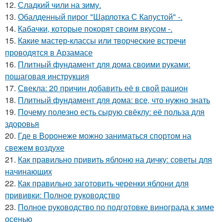
12.
Сладкий чили на зиму.
13.
Обалденный пирог "Шарлотка С Капустой" -.
14.
Кабачки, которые покорят своим вкусом -.
15.
Какие мастер-классы или творческие встречи
проводятся в Арзамасе
16.
Плитный фундамент для дома своими руками:
пошаговая инструкция
17.
Свекла: 20 причин добавить её в свой рацион
18.
Плитный фундамент для дома: все, что нужно знать
19.
Почему полезно есть сырую свёклу: её польза для
здоровья
20.
Где в Воронеже можно заниматься спортом на
свежем воздухе
21.
Как правильно привить яблоню на дичку: советы для
начинающих
22.
Как правильно заготовить черенки яблони для
прививки: Полное руководство
23.
Полное руководство по подготовке винограда к зиме
осенью