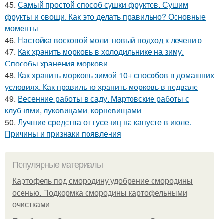
45.
Самый простой способ сушки фруктов. Сушим
фрукты и овощи. Как это делать правильно? Основные
моменты
46.
Настойка восковой моли: новый подход к лечению
47.
Как хранить морковь в холодильнике на зиму.
Способы хранения моркови
48.
Как хранить морковь зимой 10+ способов в домашних
условиях. Как правильно хранить морковь в подвале
49.
Весенние работы в саду. Мартовские работы с
клубнями, луковицами, корневищами
50.
Лучшие средства от гусениц на капусте в июле.
Причины и признаки появления
Популярные материалы
Картофель под смородину удобрение смородины
осенью. Подкормка смородины картофельными
очистками