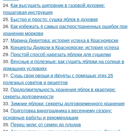
24.
Как высушить шиповник в газовой духовке:
пошаговая инструкция
25.
Быстро и просто: сушка яблок в духовке
26.
Как избежать 4 самых распространенных ошибок при
хранении моркови
27.
Марина Девятова: история успеха в Красноярске
28.
Концерты Дидюли в Красноярске: история успеха
29.
Простой способ нарезать яблоки для сушилки
30.
Вкусные и полезные: как сушить яблоки на солнце в
домашних условиях
31.
Сушь свои овощи и фрукты с помощью этих 25
полезных советов и рецептов
32.
Продолжительность хранения яблок в квартире:
секреты долговечности
33.
Зимние яблоки: секреты долговременного хранения
34.
Подготовка виноградника к весеннему сезону:
основные работы и рекомендации
35.
Перец чили: от семян до плодов