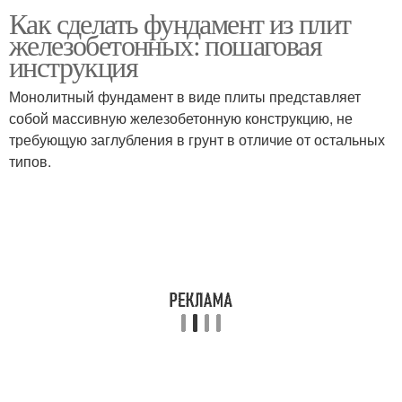
Как сделать фундамент из плит
Плиты на пучнистых
Фундамент из плит
железобетонных: пошаговая
грунтах
инструкция
Монолитный фундамент в виде плиты представляет
собой массивную железобетонную конструкцию, не
требующую заглубления в грунт в отличие от остальных
типов.