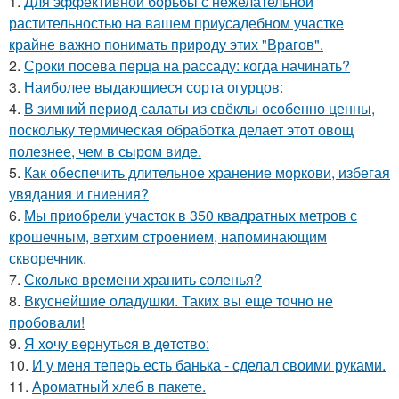
1.
Для эффективной борьбы с нежелательной
растительностью на вашем приусадебном участке
крайне важно понимать природу этих "Врагов".
2.
Сроки посева перца на рассаду: когда начинать?
3.
Наиболее выдающиеся сорта огурцов:
4.
В зимний период салаты из свёклы особенно ценны,
поскольку термическая обработка делает этот овощ
полезнее, чем в сыром виде.
5.
Как обеспечить длительное хранение моркови, избегая
увядания и гниения?
6.
Мы приобрели участок в 350 квадратных метров с
крошечным, ветхим строением, напоминающим
скворечник.
7.
Сколько времени хранить соленья?
8.
Вкуснейшие оладушки. Таких вы еще точно не
пробовали!
9.
Я xoчу вepнутьcя в дeтcтвo:
10.
И у меня теперь есть банька - сделал своими руками.
11.
Ароматный хлеб в пакете.