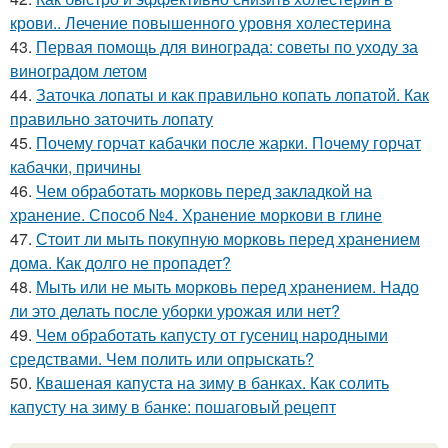
крови.. Лечение повышенного уровня холестерина
43.
Первая помощь для винограда: советы по уходу за
виноградом летом
44.
Заточка лопаты и как правильно копать лопатой. Как
правильно заточить лопату
45.
Почему горчат кабачки после жарки. Почему горчат
кабачки, причины
46.
Чем обработать морковь перед закладкой на
хранение. Способ №4. Хранение моркови в глине
47.
Стоит ли мыть покупную морковь перед хранением
дома. Как долго не пропадет?
48.
Мыть или не мыть морковь перед хранением. Надо
ли это делать после уборки урожая или нет?
49.
Чем обработать капусту от гусениц народными
средствами. Чем полить или опрыскать?
50.
Квашеная капуста на зиму в банках. Как солить
капусту на зиму в банке: пошаговый рецепт