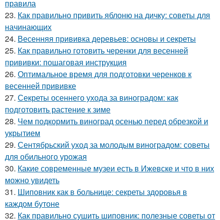
правила
23.
Как правильно привить яблоню на дичку: советы для
начинающих
24.
Весенняя прививка деревьев: основы и секреты
25.
Как правильно готовить черенки для весенней
прививки: пошаговая инструкция
26.
Оптимальное время для подготовки черенков к
весенней прививке
27.
Секреты осеннего ухода за виноградом: как
подготовить растение к зиме
28.
Чем подкормить виноград осенью перед обрезкой и
укрытием
29.
Сентябрьский уход за молодым виноградом: советы
для обильного урожая
30.
Какие современные музеи есть в Ижевске и что в них
можно увидеть
31.
Шиповник как в больнице: секреты здоровья в
каждом бутоне
32.
Как правильно сушить шиповник: полезные советы от