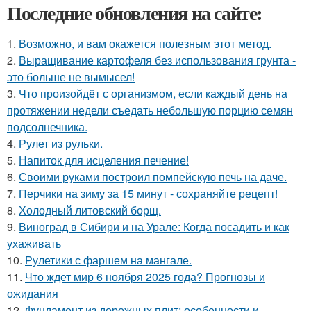
Последние обновления на сайте:
1.
Возможно, и вам окажется полезным этот метод.
2.
Выращивание картофеля без использования грунта -
это больше не вымысел!
3.
Что произойдёт с организмом, если каждый день на
протяжении недели съедать небольшую порцию семян
подсолнечника.
4.
Рулет из рульки.
5.
Напиток для исцеления печение!
6.
Своими руками построил помпейскую печь на даче.
7.
Перчики на зиму за 15 минут - сохраняйте рецепт!
8.
Холодный литовский борщ.
9.
Виноград в Сибири и на Урале: Когда посадить и как
ухаживать
10.
Рулетики с фаршем на мангале.
11.
Что ждет мир 6 ноября 2025 года? Прогнозы и
ожидания
12.
Фундамент из дорожных плит: особенности и