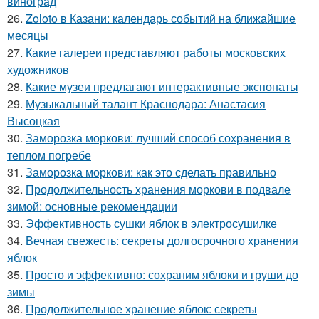
виноград
26.
Zoloto в Казани: календарь событий на ближайшие
месяцы
27.
Какие галереи представляют работы московских
художников
28.
Какие музеи предлагают интерактивные экспонаты
29.
Музыкальный талант Краснодара: Анастасия
Высоцкая
30.
Заморозка моркови: лучший способ сохранения в
теплом погребе
31.
Заморозка моркови: как это сделать правильно
32.
Продолжительность хранения моркови в подвале
зимой: основные рекомендации
33.
Эффективность сушки яблок в электросушилке
34.
Вечная свежесть: секреты долгосрочного хранения
яблок
35.
Просто и эффективно: сохраним яблоки и груши до
зимы
36.
Продолжительное хранение яблок: секреты