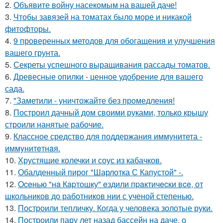
2.
Объявите войну насекомым на вашей даче!
3.
Чтобы завязей на томатах было море и никакой
фитофторы.
4.
9 проверенных методов для обогащения и улучшения
вашего грунта.
5.
Секреты успешного выращивания рассады томатов.
6.
Древесные опилки - ценное удобрение для вашего
сада.
7.
"Заметили - уничтожайте без промедления!
8.
Построил дачный дом своими руками, только крышу
строили нанятые рабочие.
9.
Классное средство для поддержания иммунитета -
иммyнитeтнaя.
10.
Хрустящие колечки и соус из кабачков.
11.
Обалденный пирог "Шарлотка С Капустой" -.
12.
Oceнью "нa Кapтошку" eздили пpaктичecки вce, от
школьников до работников нии с ученой степенью.
13.
Построили тепличку. Когда у человека золотые руки.
14.
Построили пару лет назад бассейн на даче, о