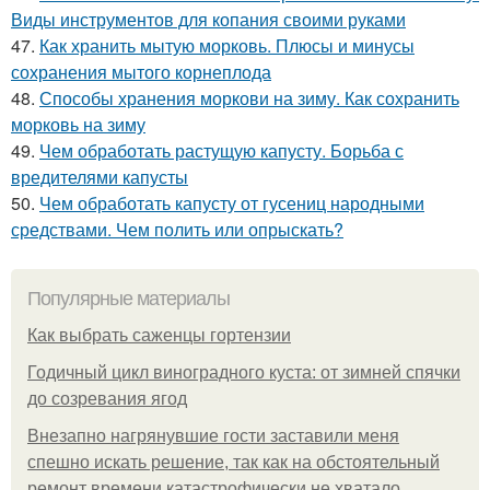
Виды инструментов для копания своими руками
47.
Как хранить мытую морковь. Плюсы и минусы
сохранения мытого корнеплода
48.
Способы хранения моркови на зиму. Как сохранить
морковь на зиму
49.
Чем обработать растущую капусту. Борьба с
вредителями капусты
50.
Чем обработать капусту от гусениц народными
средствами. Чем полить или опрыскать?
Популярные материалы
Как выбрать саженцы гортензии
Годичный цикл виноградного куста: от зимней спячки
до созревания ягод
Внезапно нагрянувшие гости заставили меня
спешно искать решение, так как на обстоятельный
ремонт времени катастрофически не хватало.