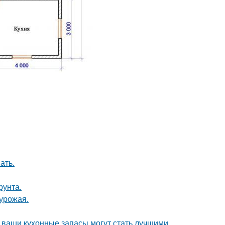
ать.
рунта.
урожая.
- ваши кухонные запасы могут стать лучшими