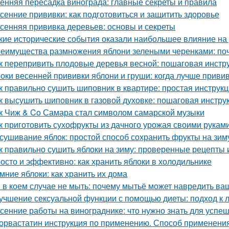
енняя пересадка винограда: главные секреты и правила
сенние прививки: как подготовиться и защитить здоровье
сенняя прививка деревьев: основы и секреты
кие исторические события оказали наибольшее влияние на
еимущества размножения яблони зелеными черенками: по
к перепривить плодовые деревья весной: пошаговая инстр
оки весенней прививки яблони и груши: когда лучше приви
к правильно сушить шиповник в квартире: простая инструк
к высушить шиповник в газовой духовке: пошаговая инстру
к Чиж & Co Самара стал символом самарской музыки
к приготовить сухофрукты из дачного урожая своими рукам
сушивание яблок: простой способ сохранить фрукты на зим
к правильно сушить яблоки на зиму: проверенные рецепты 
осто и эффективно: как хранить яблоки в холодильнике
мние яблоки: как хранить их дома
 в коем случае не мыть: почему мытьё может навредить в
учшение сексуальной функции с помощью диеты: подход к 
сенние работы на винограднике: что нужно знать для успе
орвастатин инструкция по применению. Способ применения