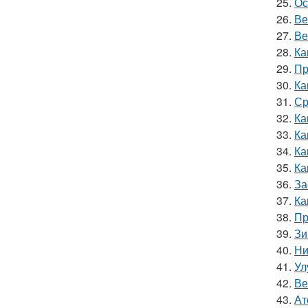
25.
Ос
26.
Ве
27.
Ве
28.
Ка
29.
Пр
30.
Ка
31.
Ср
32.
Ка
33.
Ка
34.
Ка
35.
Ка
36.
За
37.
Ка
38.
Пр
39.
Зи
40.
Ни
41.
Ул
42.
Ве
43.
Ат