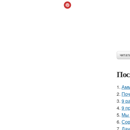
читат
Пос
1.
Амм
2.
Поч
3.
9 р
4.
9 п
5.
Мы 
6.
Сор
7.
Дач