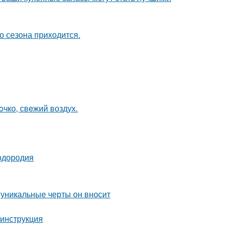
о сезона приходится.
oчко, свeжий воздух.
лодородия
 уникальные черты он вносит
 инструкция