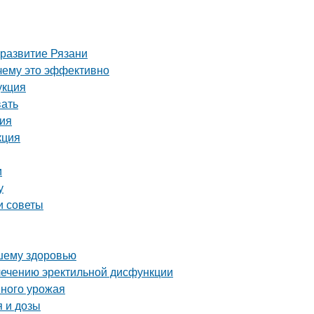
 развитие Рязани
чему это эффективно
укция
вать
ция
кция
и
у
и советы
ашему здоровью
лечению эректильной дисфункции
шного урожая
 и дозы