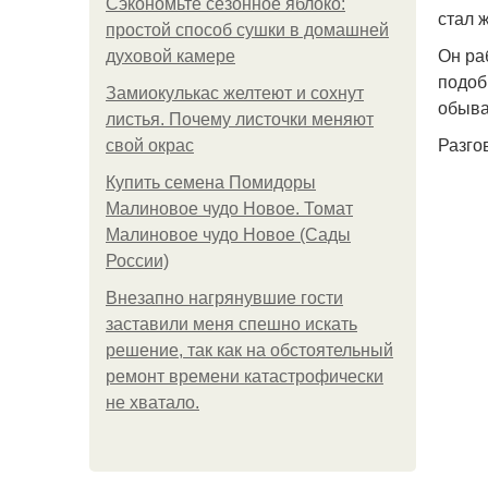
Сэкономьте сезонное яблоко:
стал 
простой способ сушки в домашней
Он ра
духовой камере
подоб
Замиокулькас желтеют и сохнут
обыва
листья. Почему листочки меняют
Разго
свой окрас
Купить семена Помидоры
Малиновое чудо Новое. Томат
Малиновое чудо Новое (Сады
России)
Внезапно нагрянувшие гости
заставили меня спешно искать
решение, так как на обстоятельный
ремонт времени катастрофически
не хватало.