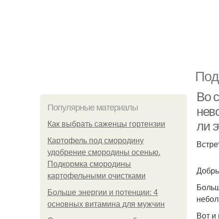
Под
Во с
Популярные материалы
нев
ли 
Как выбрать саженцы гортензии
Картофель под смородину
Встре
удобрение смородины осенью.
Подкормка смородины
Добры
картофельными очистками
Больш
Больше энергии и потенции: 4
небол
основных витамина для мужчин
Вот и