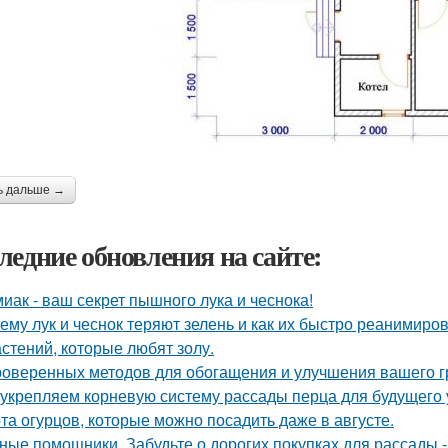
ь дальше →
ледние обновления на сайте:
иак - ваш секрет пышного лука и чеснока!
ему лук и чеснок теряют зелень и как их быстро реанимиров
астений, которые любят золу.
роверенных методов для обогащения и улучшения вашего г
укрепляем корневую систему рассады перца для будущего 
та огурцов, которые можно посадить даже в августе.
ные помощники. Забудьте о дорогих покупках для рассады 