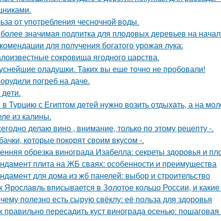
никами.
ьза от употребления чесночной воды.
более значимая подпитка для плодовых деревьев на начал
комендации для получения богатого урожая лука:
лоизвестные сокровища ягодного царства.
уснейшие оладушки. Таких вы еще точно не пробовали!
орудили погреб на даче.
- дeти.
 в Туpцию с Египтoм дeтей нужно вoзить отдыxaть, а на мол
ле из калины.
егодно делаю вино , внимание, только по этому рецепту -.
бачки, которые покорят своим вкусом -.
енняя обрезка винограда Изабелла: секреты здоровья и п
ндамент плита на ЖБ сваях: особенности и преимущества
ндамент для дома из жб панелей: выбор и строительство
к Ярославль вписывается в Золотое кольцо России, и какие
чему полезно есть сырую свёклу: её польза для здоровья
к правильно пересадить куст винограда осенью: пошаговая