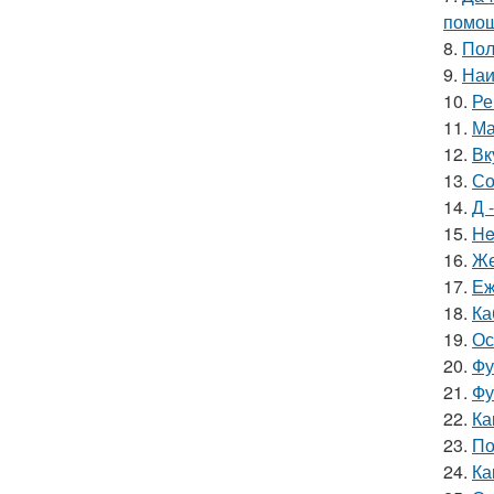
помощ
8.
Пол
9.
Наи
10.
Ре
11.
Ма
12.
Вк
13.
Со
14.
Д 
15.
He
16.
Же
17.
Еж
18.
Ка
19.
Ос
20.
Фу
21.
Фу
22.
Ка
23.
По
24.
Ка