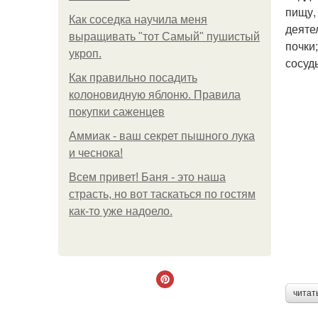
пищу,
Как соседка научила меня
деяте
выращивать "тот Самый" пушистый
почки
укроп.
сосуд
Как правильно посадить
колоновидную яблоню. Правила
покупки саженцев
Аммиак - ваш секрет пышного лука
и чеснока!
Всем привет! Баня - это наша
страсть, но вот таскаться по гостям
как-то уже надоело.
читат