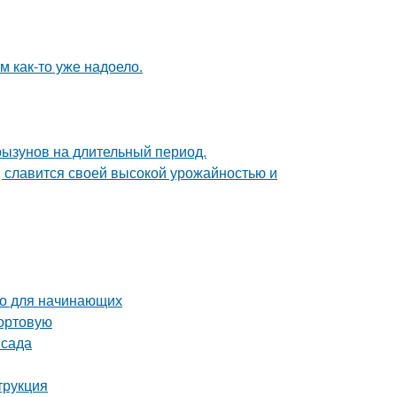
ям как-то уже надоело.
рызунов на длительный период.
, славится своей высокой урожайностью и
во для начинающих
сортовую
 сада
трукция