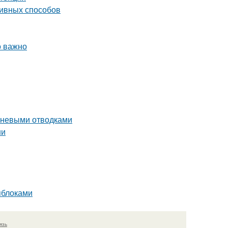
ивных способов
о важно
рневыми отводками
ни
яблоками
язь