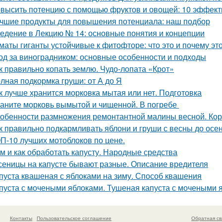
высить потенцию с помощью фруктов и овощей: 10 эффект
чшие продукты для повышения потенциала: наш подбор
едение в Лекцию № 14: основные понятия и концепции
маты гиганты устойчивые к фитофторе: что это и почему эт
од за виноградником: основные особенности и подходы
к правильно копать землю. Чудо-лопата «Крот»
лная подкормка груши: от А до Я
к лучше хранится морковка мытая или нет. Подготовка
аните морковь вымытой и чищенной. В погребе
обенности размножения ремонтантной малины весной. Ко
к правильно подкармливать яблони и груши с весны до осе
П-10 лучших мотоблоков по цене.
м и как обработать капусту. Народные средства
сеницы на капусте бывают разные. Описание вредителя
пуста квашеная с яблоками на зиму. Способ квашения
пуста с мочеными яблоками. Тушеная капуста с мочеными 
Контакты
Пользовательское соглашение
Обратная св