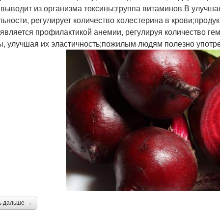
 выводит из организма токсины;группа витаминов В улучша
льности, регулирует количество холестерина в крови;проду
;является профилактикой анемии, регулируя количество гем
ы, улучшая их эластичность;пожилым людям полезно употре
ь дальше →