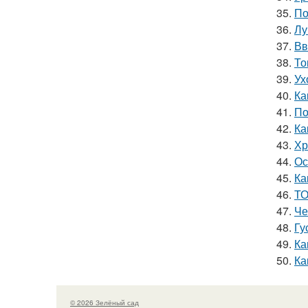
35.
По
36.
Лу
37.
Вв
38.
То
39.
Ух
40.
Ка
41.
По
42.
Ка
43.
Хр
44.
Ос
45.
Ка
46.
ТО
47.
Че
48.
Гу
49.
Ка
50.
Ка
© 2026 Зелёный сад