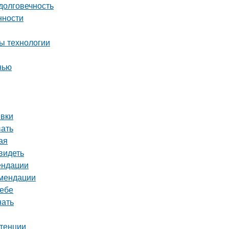
долговечность
нности
ы технологии
нью
ивки
вать
ая
видеть
ендации
омендации
ребе
нать
отенции