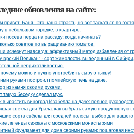
ледние обновления на сайте:
м привет! Баня - это наша страсть, но вот таскаться по гост
у в небольшом городке, в квартире.
ки посева перца на рассаду: когда начинать?
колько советов по выращиванию томатов.
и исчезнут навсегда: эффективный метод избавления от г
кчарский Великан" - сорт жимолости, выведенный в Сибири
ательной неприхотливостью.
 почему можно и нужно употреблять сырую тыкву!
ими руками построил помпейскую печь на даче.
ор из камня своими руками.
т такую беседку сделал муж.
к вырастить виноград Изабелла на даче: полное руководст
чшая свекла для Урала: как выбрать самую продуктивную 
чшие сорта свёклы для средней полосы: выбор для вашего
кие легенды связаны с московскими монастырями
итный фундамент для дома своими руками: пошаговая инс