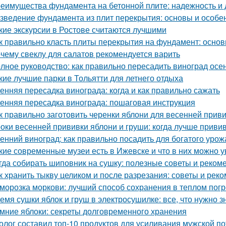
еимущества фундамента на бетонной плите: надежность и 
зведение фундамента из плит перекрытия: основы и особе
кие экскурсии в Ростове считаются лучшими
к правильно класть плиты перекрытия на фундамент: основ
чему свеклу для салатов рекомендуется варить
лное руководство: как правильно пересадить виноград осе
кие лучшие парки в Тольятти для летнего отдыха
енняя пересадка винограда: когда и как правильно сажать
енняя пересадка винограда: пошаговая инструкция
к правильно заготовить черенки яблони для весенней прив
оки весенней прививки яблони и груши: когда лучше приви
енний виноград: как правильно посадить для богатого урож
кие современные музеи есть в Ижевске и что в них можно у
гда собирать шиповник на сушку: полезные советы и реком
к хранить тыкву целиком и после разрезания: советы и рек
морозка моркови: лучший способ сохранения в теплом пог
емя сушки яблок и груш в электросушилке: все, что нужно з
мние яблоки: секреты долговременного хранения
олог составил топ-10 продуктов для усиливания мужской п