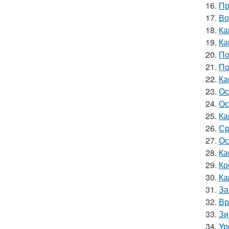
16.
Пр
17.
Во
18.
Ка
19.
Ка
20.
По
21.
По
22.
Ка
23.
Ос
24.
Ос
25.
Ка
26.
Ср
27.
Ос
28.
Ка
29.
Ко
30.
Ка
31.
За
32.
Вр
33.
Зи
34.
Ур