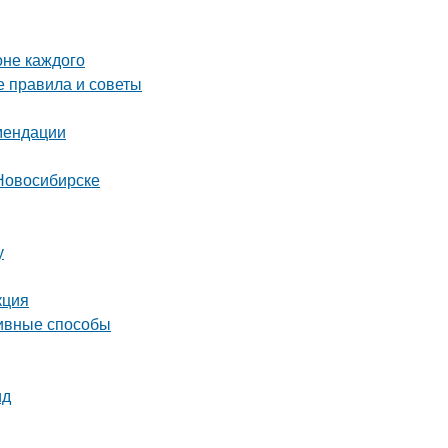
оне каждого
е правила и советы
омендации
Новосибирске
у
кция
тивные способы
ид