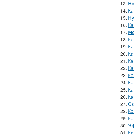
13.
He
14.
Ка
15.
Ну
16.
Ка
17.
Мо
18.
Ко
19.
Ка
20.
Ка
21.
Ка
22.
Ка
23.
Ка
24.
Ка
25.
Ка
26.
Ка
27.
Ск
28.
Ка
29.
Ка
30.
Эф
31.
Ка