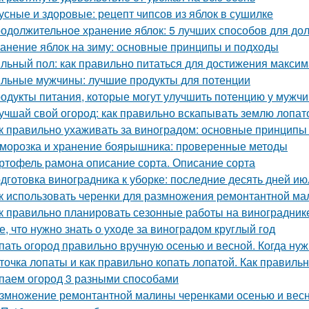
усные и здоровые: рецепт чипсов из яблок в сушилке
одолжительное хранение яблок: 5 лучших способов для до
анение яблок на зиму: основные принципы и подходы
льный пол: как правильно питаться для достижения макси
льные мужчины: лучшие продукты для потенции
одукты питания, которые могут улучшить потенцию у мужч
учшай свой огород: как правильно вскапывать землю лопат
к правильно ухаживать за виноградом: основные принципы
морозка и хранение боярышника: проверенные методы
ртофель рамона описание сорта. Описание сорта
дготовка виноградника к уборке: последние десять дней ию
к использовать черенки для размножения ремонтантной м
к правильно планировать сезонные работы на виноградник
е, что нужно знать о уходе за виноградом круглый год
пать огород правильно вручную осенью и весной. Когда ну
точка лопаты и как правильно копать лопатой. Как правильн
паем огород 3 разными способами
змножение ремонтантной малины черенками осенью и вес