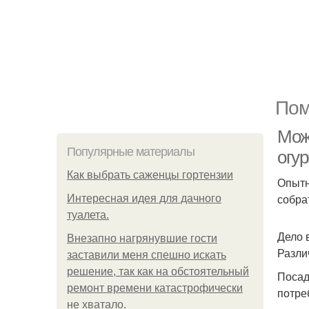
Пом
Мож
Популярные материалы
огу
Как выбрать саженцы гортензии
Опытн
собра
Интересная идея для дачного
туалета.
Дело 
Внезапно нагрянувшие гости
Разли
заставили меня спешно искать
решение, так как на обстоятельный
Посад
ремонт времени катастрофически
потре
не хватало.