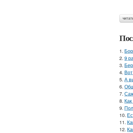
читат
Пос
1.
Бор
2.
9 р
3.
Бер
4.
Вот
5.
А в
6.
Обш
7.
Саж
8.
Как
9.
Пол
10.
Ес
11.
Ка
12.
Ка