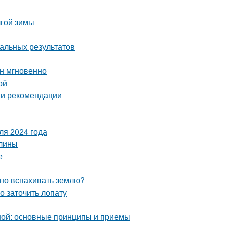
лгой зимы
мальных результатов
ин мгновенно
ой
 и рекомендации
ля 2024 года
алины
е
жно вспахивать землю?
о заточить лопату
ной: основные принципы и приемы