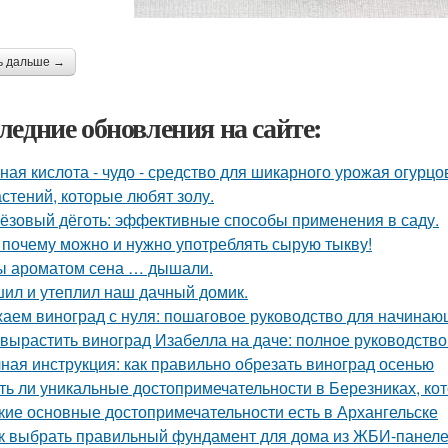
ь дальше →
ледние обновления на сайте:
ная кислота - чудо - средство для шикарного урожая огурцо
астений, которые любят золу.
ёзовый дёготь: эффективные способы применения в саду.
 почему можно и нужно употреблять сырую тыкву!
ы ароматом сена … дышали.
ил и утеплил наш дачный домик.
аем виноград с нуля: пошаговое руководство для начинаю
 вырастить виноград Изабелла на даче: полное руководств
ная инструкция: как правильно обрезать виноград осенью
ть ли уникальные достопримечательности в Березниках, кот
кие основные достопримечательности есть в Архангельске
к выбрать правильный фундамент для дома из ЖБИ-панеле