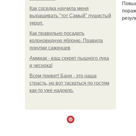
Повыш
Как соседка научила меня
пораж
выращивать "тот Самый" пушистый
резул
укроп.
Как правильно посадить
колоновидную яблоню. Правила
покупки саженцев
Аммиак - ваш секрет пышного лука
и чеснока!
Всем привет! Баня - это наша
страсть, но вот таскаться по гостям
как-то уже надоело.