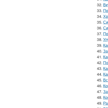
32.
Вк
33.
Пр
34.
Хр
35.
Си
36.
Си
37.
Пр
38.
Ул
39.
Ка
40.
За
41.
Ка
42.
По
43.
Ка
44.
Ка
45.
Вс
46.
Ко
47.
За
48.
Ко
49.
Ра