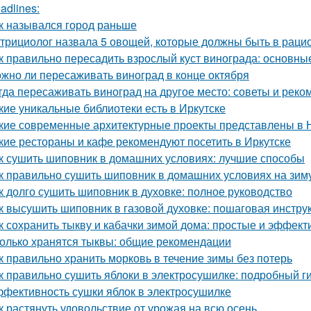
adlines:
к назывался город раньше
трициолог назвала 5 овощей, которые должны быть в раци
к правильно пересадить взрослый куст винограда: основны
жно ли пересаживать виноград в конце октября
гда пересаживать виноград на другое место: советы и рек
кие уникальные библиотеки есть в Иркутске
кие современные архитектурные проекты представлены в 
кие рестораны и кафе рекомендуют посетить в Иркутске
к сушить шиповник в домашних условиях: лучшие способы
к правильно сушить шиповник в домашних условиях на зим
к долго сушить шиповник в духовке: полное руководство
к высушить шиповник в газовой духовке: пошаговая инстру
к сохранить тыкву и кабачки зимой дома: простые и эффек
олько хранятся тыквы: общие рекомендации
к правильно хранить морковь в течение зимы без потерь
к правильно сушить яблоки в электросушилке: подробный г
фективность сушки яблок в электросушилке
к растянуть удовольствие от урожая на всю осень