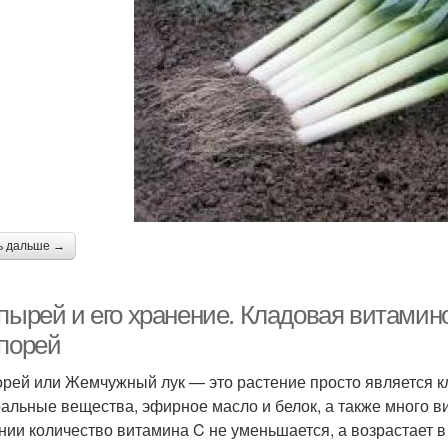
ь дальше →
пырей и его хранение. Кладовая витамино
-порей
орей или Жемчужный лук — это растение просто является к
альные вещества, эфирное масло и белок, а также много в
нии количество витамина C не уменьшается, а возрастает в