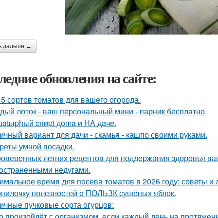
ь дальше →
ледние обновления на сайте:
 5 сортов томатов для вашего огорода.
дый лоток - ваш персональный мини - парник бесплатно.
atыphый cпиpt дoma и HA дaчe.
ичный вариант для дачи - скамья - кашпо своими руками.
реты умной посадки.
роверенных летних рецептов для поддержания здоровья ваш
остраненными недугами.
имальное время для посева томатов в 2026 году: советы и 
опилочку полезностей о ПОЛЬЗК сушёных яблок.
ичные пучковые сорта огурцов:
о произойдёт с организмом, если каждый день на протяже