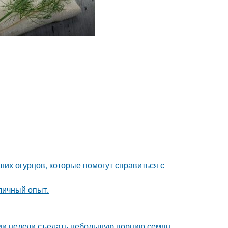
их огурцов, которые помогут справиться с
личный опыт.
нии недели съедать небольшую порцию семян