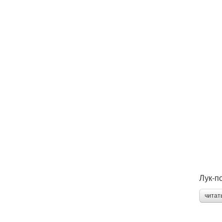
Лук-п
читат