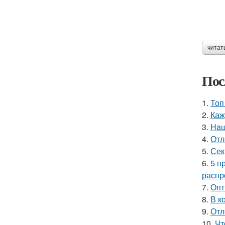
читат
Пос
1.
Топ
2.
Каж
3.
Haш
4.
Отл
5.
Сек
6.
5 п
распр
7.
Опт
8.
В к
9.
Отл
10.
Чт