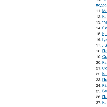
подсо
11.
Ма
12.
Ка
13.
"М
14.
Со
15.
Кр
16.
Гд
17.
Же
18.
Пл
19.
Сы
20.
Ка
21.
Ос
22.
Ко
23.
По
24.
Ка
25.
Ве
26.
Пл
27.
Ка