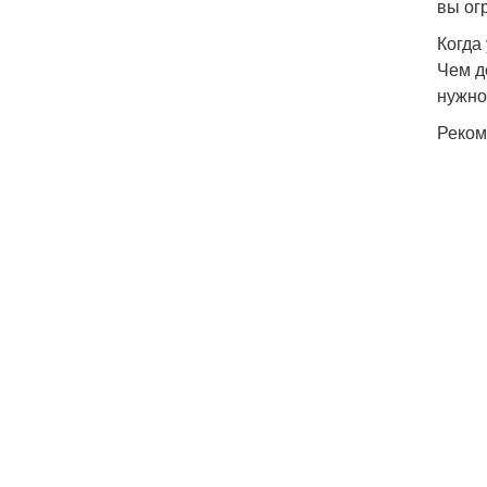
вы ог
Когда
Чем д
нужно
Реком