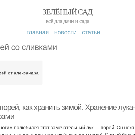
ЗЕЛЁНЫЙ САД
всё для дачи и сада
главная
новости
статьи
ей со сливками
рей от александра
порей, как хранить зимой. Хранение лука
рами
ногим полюбился этот замечательный лук — порей. Он нежн
инает скорее овощ, чем лук (в жареном виде). Самый больш