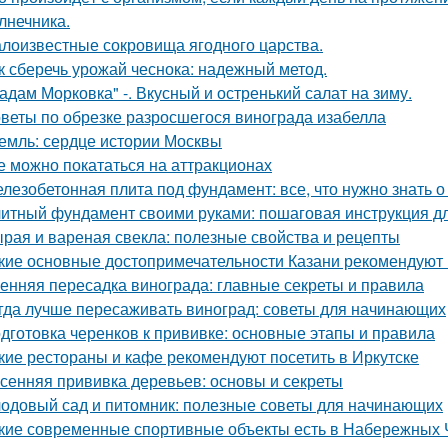
лнечника.
лоизвестные сокровища ягодного царства.
к сберечь урожай чеснока: надежный метод.
адам Морковка" -. Вкусный и остренький салат на зиму.
веты по обрезке разросшегося винограда изабелла
емль: сердце истории Москвы
е можно покататься на аттракционах
лезобетонная плита под фундамент: все, что нужно знать 
итный фундамент своими руками: пошаговая инструкция 
рая и вареная свекла: полезные свойства и рецепты
кие основные достопримечательности Казани рекомендуют 
енняя пересадка винограда: главные секреты и правила
гда лучше пересаживать виноград: советы для начинающих
дготовка черенков к прививке: основные этапы и правила
кие рестораны и кафе рекомендуют посетить в Иркутске
сенняя прививка деревьев: основы и секреты
одовый сад и питомник: полезные советы для начинающих
кие современные спортивные объекты есть в Набережных 