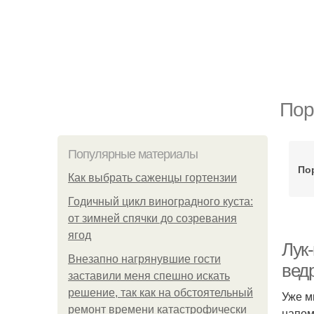
Пор
Популярные материалы
По
Как выбрать саженцы гортензии
Годичный цикл виноградного куста:
от зимней спячки до созревания
ягод
Лук-
Внезапно нагрянувшие гости
вед
заставили меня спешно искать
решение, так как на обстоятельный
Уже м
ремонт времени катастрофически
напом