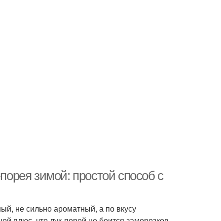
-порея зимой: простой способ с
ый, не сильно ароматный, а по вкусу
ой плюс, что лук-порей не боится заморозков.