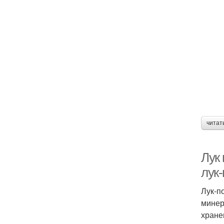
читат
Лук 
лук
Лук-п
минер
хране