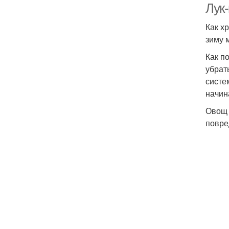
Лук
Как х
зиму 
Как п
убрат
систе
начин
Овощ 
повре