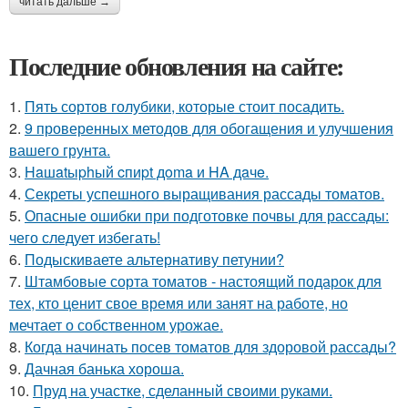
читать дальше →
Последние обновления на сайте:
1.
Пять сортов голубики, которые стоит посадить.
2.
9 проверенных методов для обогащения и улучшения
вашего грунта.
3.
Haшatыphый cпиpt дoma и HA дaчe.
4.
Секреты успешного выращивания рассады томатов.
5.
Опасные ошибки при подготовке почвы для рассады:
чего следует избегать!
6.
Подыскиваете альтернативу петунии?
7.
Штамбовые сорта томатов - настоящий подарок для
тех, кто ценит свое время или занят на работе, но
мечтает о собственном урожае.
8.
Когда начинать посев томатов для здоровой рассады?
9.
Дачная банька хороша.
10.
Пруд на участке, сделанный своими руками.