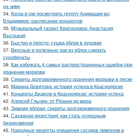
на зиму
34.
Когда и где посмотреть группу Анимация во
Владимире: расписание концертов
35.
Музыкальный талант Краснодара: Анастасия
Высоцкая
36.
Быстро и просто: сушка яблок в духовке
37.
Вкусные и полезные: как из яблок сделать
сухофрукты
38.
Как избежать 4 самых распространенных ошибок при
хранении моркови
39.
Секреты долговременного хранения моркови в песке
40.
Марина Девятова: история успеха в Красноярске
41.
Концерты Дидюли в Красноярске: история успеха
42.
Алексей Глызин: от Рязани до мира
43.
Зимние яблоки: секреты долговременного хранения
44.
Сахарная индустрия: как стать успешным
бизнесменом
45.
Народные рецепты очищения сосудов лимоном и