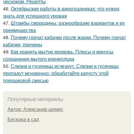
чесноком. Рецепты
46.
Октябрьские работы в виноградниках: что нужно
знать для успешного урожая
47.
Штамбы смородины: разнообразие вариантов и их
преимущества
48.
Почему горчат кабачки после жарки. Почему горчат
кабачки, причины
49.
Как хранить мытую морковь. Плюсы и минусы
сохранения мытого корнеплода
50.
Слизни и гусеницы исчезнут. Слизни и гусеницы
пропадут мгновенно: обработайте капусту этой
порошковой смесью
Популярные материалы
Автор: Александр шемет.
Беседка в сад