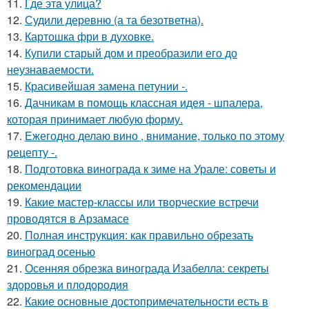
11.
Где этa улица?
12.
Судили деревню (а та безответна).
13.
Картошка фри в духовке.
14.
Купили старый дом и преобразили его до
неузнаваемости.
15.
Красивейшая замена петунии -.
16.
Дачникам в помощь классная идея - шпалера,
которая принимает любую форму.
17.
Ежегодно делаю вино , внимание, только по этому
рецепту -.
18.
Подготовка винограда к зиме на Урале: советы и
рекомендации
19.
Какие мастер-классы или творческие встречи
проводятся в Арзамасе
20.
Полная инструкция: как правильно обрезать
виноград осенью
21.
Осенняя обрезка винограда Изабелла: секреты
здоровья и плодородия
22.
Какие основные достопримечательности есть в