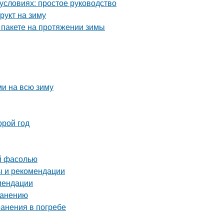
условиях: простое руководство
рукт на зиму
 пакете на протяжении зимы
ми на всю зиму
орой год
ой фасолью
ы и рекомендации
мендации
ранению
ранения в погребе