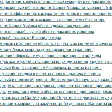
к приготовить вкусные и полезные сухофрукты в домашних 
мороженные яблоки: простой способ сохранить сезонный ф
осто и эффективно: как хранить морковь в полиэтиленовом
к правильно хранить морковь в течение зимы без потерь
остой способ сушки яблок в домашних условиях
остые способы сушки яблок в домашних условиях
ексей Глызин: от Рязани до мира
морозка и хранение яблок: как сделать их свежими и сочны
мние яблоки: секреты долговременного хранения
анение яблок на зиму: основные принципы и подходы
одолжаем ухаживать: советы по уходу за виноградом во вт
усные блюда с сушеным базиликом: рецепты и советы
од за виноградом в июле: основные правила и советы
усный и полезный рецепт: Щи из молодой капусты с красн
дкормка саженцев плодовых деревьев: основные принцип
дкармливание груши и яблони: основные принципы и реко
рковь мытая Сроки хранения. Подготовка к длительному х
к хранить морковь на зиму в погребе до весны. Варианты х