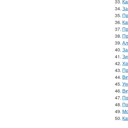
33.
Ка
34.
За
35.
Пр
36.
Ка
37.
Пр
38.
Пр
39.
Ал
40.
За
41.
Зи
42.
Хр
43.
Пр
44.
Вк
45.
Ух
46.
Вк
47.
По
48.
По
49.
Мо
50.
Ка