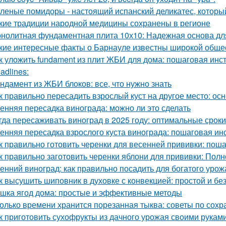
леные помидоры - настоящий испанский деликатес, который
кие традиции народной медицины сохранены в регионе
нолитная фундаментная плита 10х10: Надежная основа дл
кие интересные факты о Барнауле известны широкой обще
к уложить fundament из плит ЖБИ для дома: пошаговая инс
adlines:
ндамент из ЖБИ блоков: все, что нужно знать
к правильно пересадить взрослый куст на другое место: о
енняя пересадка винограда: можно ли это сделать
гда пересаживать виноград в 2025 году: оптимальные сроки
енняя пересадка взрослого куста винограда: пошаговая ин
к правильно готовить черенки для весенней прививки: пош
к правильно заготовить черенки яблони для прививки: Пол
енний виноград: как правильно посадить для богатого урож
к высушить шиповник в духовке с конвекцией: простой и б
шка ягод дома: простые и эффективные методы
олько времени хранится порезанная тыква: советы по сох
к приготовить сухофрукты из дачного урожая своими рукам