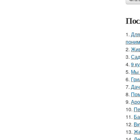
читат
Пос
1.
Для
поним
2.
Жив
3.
Сад
4.
9 к
5.
Мы 
6.
Гри
7.
Дач
8.
Пом
9.
Аро
10.
Пе
11.
Ба
12.
Вк
13.
Же
14.
Дe