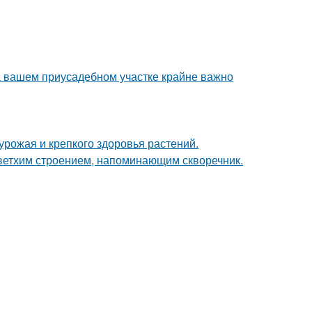
а вашем приусадебном участке крайне важно
 урожая и крепкого здоровья растений.
 ветхим строением, напоминающим скворечник.