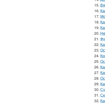
15.
Вя
16.
Ка
17.
Мо
18.
Ка
19.
Ка
20.
He
21.
Фу
22.
Ка
23.
Ос
24.
Ко
25.
Ос
26.
Ка
27.
Ка
28.
Ос
29.
Ка
30.
Су
31.
Ск
32.
Ка