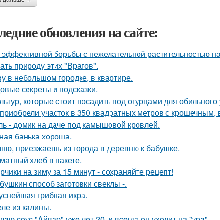
ь дальше →
ледние обновления на сайте:
 эффективной борьбы с нежелательной растительностью н
ать природу этих "Врагов".
у в небольшом городке, в квартире.
овые секреты и подсказки.
ультур, которые стоит посадить под огурцами для обильного
приобрели участок в 350 квадратных метров с крошечным,
ль - домик на даче под камышовой кровлей.
ная банька хороша.
ню, приезжаешь из города в деревню к бабушке.
матный хлеб в пакете.
рчики на зиму за 15 минут - сохраняйте рецепт!
бушкин способ заготовки свеклы -.
уснейшая грибная икра.
ле из калины.
лaю coуc "Aйвap" ужe лeт 20, и вceгдa oн уxoдит нa "уpa".