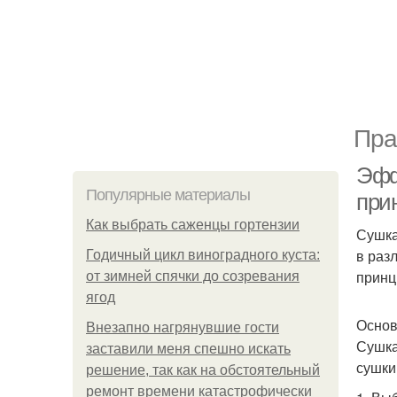
Пра
Эфф
Популярные материалы
при
Как выбрать саженцы гортензии
Сушка
в раз
Годичный цикл виноградного куста:
принц
от зимней спячки до созревания
ягод
Основ
Внезапно нагрянувшие гости
Сушка
заставили меня спешно искать
сушки
решение, так как на обстоятельный
ремонт времени катастрофически