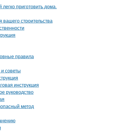
 легко приготовить дома.
я вашего строительства
ственности
трукция
сновные правила
 и советы
струкция
аговая инструкция
ное руководство
ая
езопасный метод
ранению
и