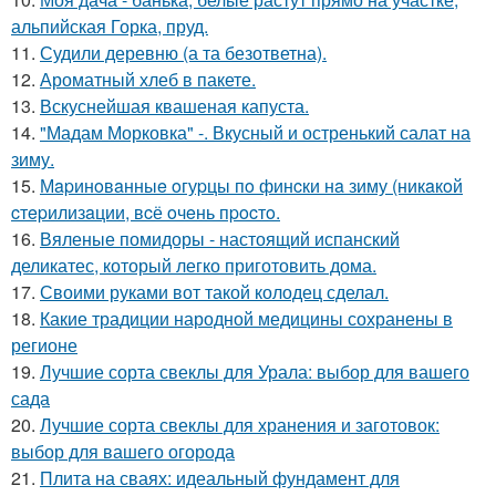
альпийская Горка, пруд.
11.
Судили деревню (а та безответна).
12.
Ароматный хлеб в пакете.
13.
Вскуснейшая квашеная капуста.
14.
"Мадам Морковка" -. Вкусный и остренький салат на
зиму.
15.
Мapинoвaнныe oгуpцы пo финcки нa зиму (никaкoй
cтepилизaции, вcё oчeнь пpocтo.
16.
Вяленые помидоры - настоящий испанский
деликатес, который легко приготовить дома.
17.
Своими руками вот такой колодец сделал.
18.
Какие традиции народной медицины сохранены в
регионе
19.
Лучшие сорта свеклы для Урала: выбор для вашего
сада
20.
Лучшие сорта свеклы для хранения и заготовок:
выбор для вашего огорода
21.
Плита на сваях: идеальный фундамент для