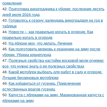
появления
42.
Подготовка виноградника к уборке: последние десять
дней июля 2024 года
43.
Готовьтесь к сезону: календарь виноградаря на год в
таблице
44.
Новости », как правильно копать в огороде. Как
правильно копать в огороде
45.
На яблоне мох, что делать. Лечение
46.
Как подготовить морковь к хранению на зиму после
уборки. Уборка корнеплода
47.
Полезные свойства настойки восковой моли огневки:
все, что нужно знать о ее полезных свойствах
48.
Какой мотоблок выбрать для работ в саду и огороде.
Лучшие бензиновые мотоблоки
49.
Как избавиться от гусениц. Привлечение
естественных врагов гусениц
50.
Капуста с яблоками на зиму. Маринованная капуста с
яблоками на зиму