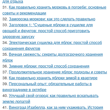
для отдыха
31.
Как правильно хранить морковь в погребе: основные
советы и рекомендации
32.
Заморозка моркови: как это сделать правильно
33.
Заголовок 1: "Сушеные яблоки в сушилке для
овощей и фруктов: простой способ приготовить
здоровую закуску
34.
Электрическая сушилка для яблок: простой способ
сохранения фруктов
35.
Вечная свежесть: секреты долгосрочного хранения
яблок
36.
Зимние яблоки: простой способ сохранения
37.
Продолжительное хранение яблок: подходы и советы
38.
Как правильно хранить яблоки зимой в квартире
39.
Персональный опыт: обязательные работы в
винограднике в октябре
40.
Улучшай свой огород: как правильно вскапывать
землю лопатой
41.
Виноград Изабелла, как за ним ухаживать. История