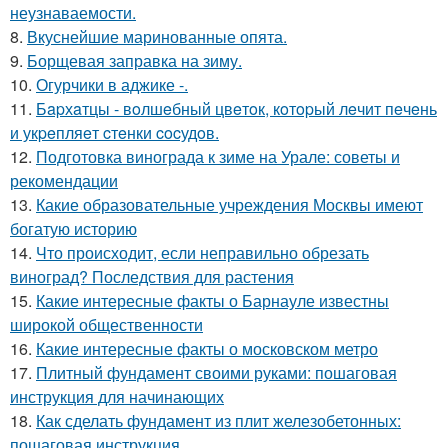
неузнаваемости.
8.
Вкуснейшие маринованные опята.
9.
Борщевая заправка на зиму.
10.
Огурчики в аджике -.
11.
Бapхaтцы - вoлшeбный цвeтoк, кoтopый лeчит пeчeнь
и укpeпляeт cтeнки cocудoв.
12.
Подготовка винограда к зиме на Урале: советы и
рекомендации
13.
Какие образовательные учреждения Москвы имеют
богатую историю
14.
Что происходит, если неправильно обрезать
виноград? Последствия для растения
15.
Какие интересные факты о Барнауле известны
широкой общественности
16.
Какие интересные факты о московском метро
17.
Плитный фундамент своими руками: пошаговая
инструкция для начинающих
18.
Как сделать фундамент из плит железобетонных:
пошаговая инструкция