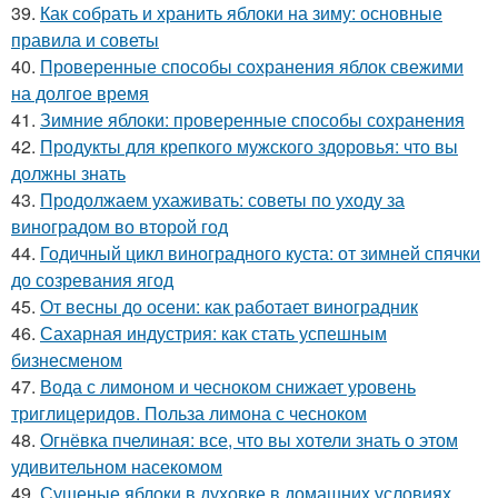
39.
Как собрать и хранить яблоки на зиму: основные
правила и советы
40.
Проверенные способы сохранения яблок свежими
на долгое время
41.
Зимние яблоки: проверенные способы сохранения
42.
Продукты для крепкого мужского здоровья: что вы
должны знать
43.
Продолжаем ухаживать: советы по уходу за
виноградом во второй год
44.
Годичный цикл виноградного куста: от зимней спячки
до созревания ягод
45.
От весны до осени: как работает виноградник
46.
Сахарная индустрия: как стать успешным
бизнесменом
47.
Вода с лимоном и чесноком снижает уровень
триглицеридов. Польза лимона с чесноком
48.
Огнёвка пчелиная: все, что вы хотели знать о этом
удивительном насекомом
49.
Сушеные яблоки в духовке в домашних условиях.