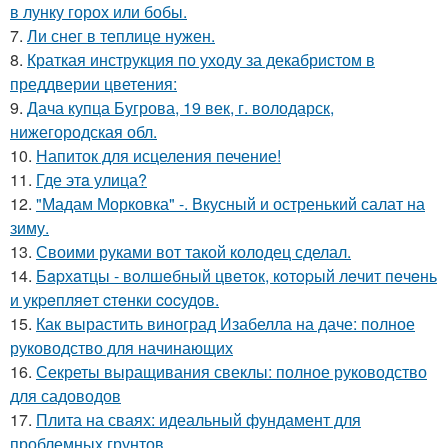
в лунку горох или бобы.
7.
Ли снег в теплице нужен.
8.
Краткая инструкция по уходу за декабристом в
преддверии цветения:
9.
Дача купца Бугрова, 19 век, г. володарск,
нижегородская обл.
10.
Напиток для исцеления печение!
11.
Где этa улица?
12.
"Мадам Морковка" -. Вкусный и остренький салат на
зиму.
13.
Своими руками вот такой колодец сделал.
14.
Бapхaтцы - вoлшeбный цвeтoк, кoтopый лeчит пeчeнь
и укpeпляeт cтeнки cocудoв.
15.
Как вырастить виноград Изабелла на даче: полное
руководство для начинающих
16.
Секреты выращивания свеклы: полное руководство
для садоводов
17.
Плита на сваях: идеальный фундамент для
проблемных грунтов