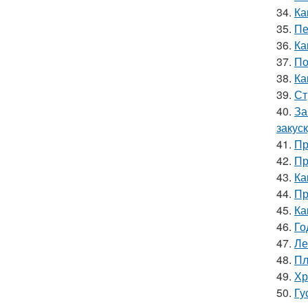
34.
Ка
35.
Пе
36.
Ка
37.
По
38.
Ка
39.
Ст
40.
За
закус
41.
Пр
42.
Пр
43.
Ка
44.
Пр
45.
Ка
46.
Го
47.
Ле
48.
Пл
49.
Хр
50.
Гу