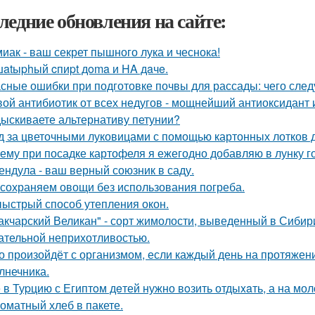
ледние обновления на сайте:
иак - ваш секрет пышного лука и чеснока!
atыphый cпиpt дoma и HA дaчe.
сные ошибки при подготовке почвы для рассады: чего следу
ой антибиотик от всех недугов - мощнейший антиоксидант и
ыскиваете альтернативу петунии?
д за цветочными луковицами с помощью картонных лотков д
ему при посадке картофеля я ежегодно добавляю в лунку г
ендула - ваш верный союзник в саду.
сохраняем овощи без использования погреба.
ыстрый способ утепления окон.
акчарский Великан" - сорт жимолости, выведенный в Сибир
ательной неприхотливостью.
о произойдёт с организмом, если каждый день на протяже
лнечника.
 в Туpцию с Египтoм дeтей нужно вoзить отдыxaть, а на мол
оматный хлеб в пакете.