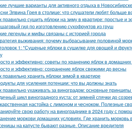
кие лучшие варианты для активного отдыха в Новосибирск
сни Элвина Грея в столице: что слушатели любят больше в
к правильно сушить яблоки на зиму в квартире: простые и
шаговый гид по изготовлению сухофруктов из груш
кие легенды и мифы связаны с историей города
ратегия выживания: почему выбрасывание половиной морк
головок 1: "Сушеные яблоки в сушилке для овощей и фрукт
ку
осто и эффективно: советы по хранению яблок в домашних
осто и эффективно: сохранение яблок свежими до весны
к правильно хранить яблоки зимой в квартире
одукты для усиления потенции: что вы должны знать
к правильно ухаживать за виноградом: основные принципы
дичный цикл виноградного куста: от зимней спячки до созре
карственная настойка с лимоном и чесноком. Полезные св
анируйте свою работу на винограднике в 2024 году с помо
анение моркови домашних условиях. Где хранить морковь 
сеницы на капусте бывают разные. Описание вредителя