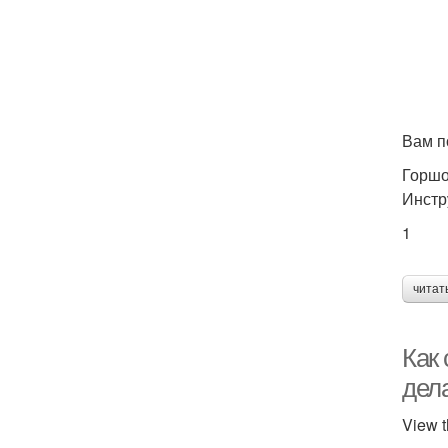
Вам п
Горшо
Инстр
1
читат
Как 
дел
View t