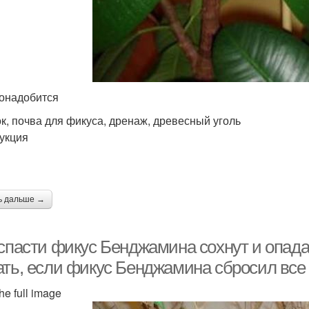
онадобится
к, почва для фикуса, дренаж, древесный уголь
укция
ь дальше →
спасти фикус Бенджамина сохнут и опадаю
ать, если фикус Бенджамина сбросил все
he full image