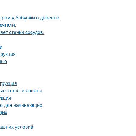
утром у бабушки в деревне.
ечтали.
яeт cтeнки cocудoв.
и
трукция
нью
трукция
ые этапы и советы
укция
во для начинающих
щих
машних условий