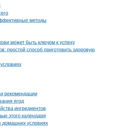
е
сего
 эффективные методы
ови может быть ключом к успеху
ов: простой способ приготовить здоровую
 условиях
 и рекомендации
вания ягод
ойства ингредиентов
щью этого календаря
в домашних условиях