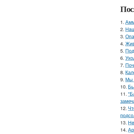
Пос
1.
Амм
2.
Haш
3.
Опа
4.
Жив
5.
Под
6.
Ухо
7.
Поч
8.
Кал
9.
Мы 
10.
Бы
11.
"Б
замеч
12.
Чт
подсо
13.
He
14.
Ар