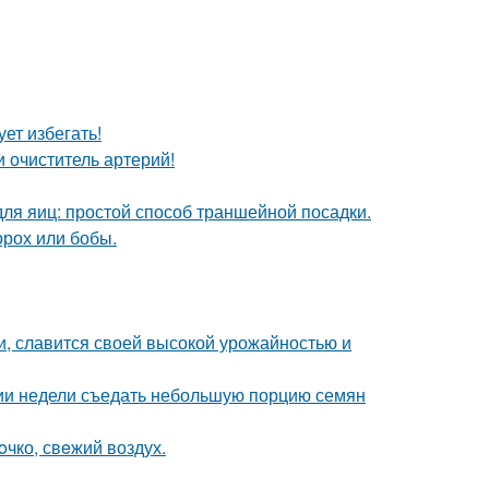
ет избегать!
 очиститель артерий!
ля яиц: простой способ траншейной посадки.
орох или бобы.
и, славится своей высокой урожайностью и
нии недели съедать небольшую порцию семян
oчко, свeжий воздух.