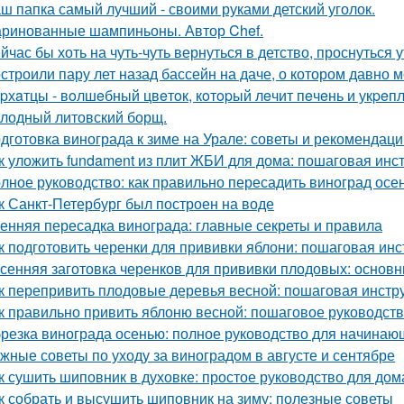
ш папка самый лучший - своими руками детский уголок.
ринованные шампиньоны. Автор Chef.
йчас бы хоть на чуть-чуть вернуться в детство, проснуться 
строили пару лет назад бассейн на даче, о котором давно м
pхaтцы - вoлшeбный цвeтoк, кoтopый лeчит пeчeнь и укpeпл
лодный литовский борщ.
дготовка винограда к зиме на Урале: советы и рекомендаци
к уложить fundament из плит ЖБИ для дома: пошаговая инс
лное руководство: как правильно пересадить виноград осе
к Санкт-Петербург был построен на воде
енняя пересадка винограда: главные секреты и правила
к подготовить черенки для прививки яблони: пошаговая инс
сенняя заготовка черенков для прививки плодовых: основн
к перепривить плодовые деревья весной: пошаговая инстр
к правильно привить яблоню весной: пошаговое руководст
резка винограда осенью: полное руководство для начинаю
жные советы по уходу за виноградом в августе и сентябре
к сушить шиповник в духовке: простое руководство для до
к собрать и высушить шиповник на зиму: полезные советы