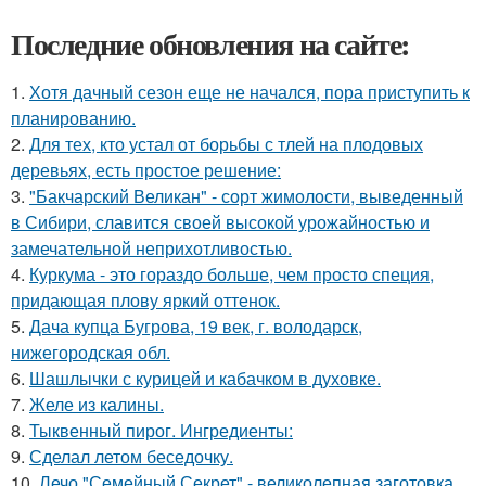
Последние обновления на сайте:
1.
Хотя дачный сезон еще не начался, пора приступить к
планированию.
2.
Для тех, кто устал от борьбы с тлей на плодовых
деревьях, есть простое решение:
3.
"Бакчарский Великан" - сорт жимолости, выведенный
в Сибири, славится своей высокой урожайностью и
замечательной неприхотливостью.
4.
Куркума - это гораздо больше, чем просто специя,
придающая плову яркий оттенок.
5.
Дача купца Бугрова, 19 век, г. володарск,
нижегородская обл.
6.
Шашлычки с курицей и кабачком в духовке.
7.
Желе из калины.
8.
Тыквенный пирог. Ингредиенты:
9.
Сделал летом беседочку.
10.
Лечо "Семейный Секрет" - великолепная заготовка