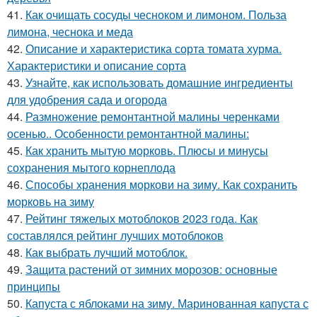
41.
Как очищать сосуды чесноком и лимоном. Польза
лимона, чеснока и меда
42.
Описание и характеристика сорта томата хурма.
Характеристики и описание сорта
43.
Узнайте, как использовать домашние ингредиенты
для удобрения сада и огорода
44.
Размножение ремонтантной малины черенками
осенью.. Особенности ремонтантной малины:
45.
Как хранить мытую морковь. Плюсы и минусы
сохранения мытого корнеплода
46.
Способы хранения моркови на зиму. Как сохранить
морковь на зиму
47.
Рейтинг тяжелых мотоблоков 2023 года. Как
составлялся рейтинг лучших мотоблоков
48.
Как выбрать лучший мотоблок.
49.
Защита растений от зимних морозов: основные
принципы
50.
Капуста с яблоками на зиму. Маринованная капуста с