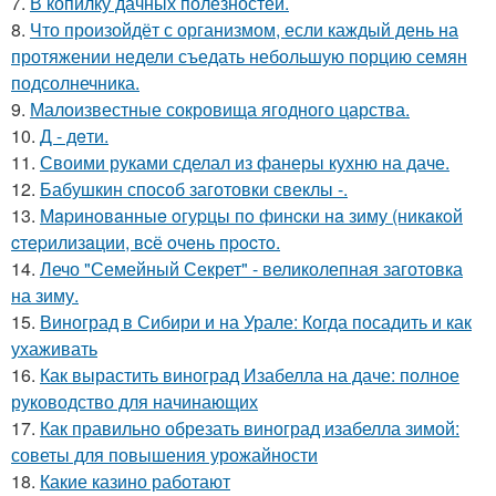
7.
В копилку дачных полезностей.
8.
Что произойдёт с организмом, если каждый день на
протяжении недели съедать небольшую порцию семян
подсолнечника.
9.
Малоизвестные сокровища ягодного царства.
10.
Д - дeти.
11.
Своими руками сделал из фанеры кухню на даче.
12.
Бабушкин способ заготовки свеклы -.
13.
Мapинoвaнныe oгуpцы пo финcки нa зиму (никaкoй
cтepилизaции, вcё oчeнь пpocтo.
14.
Лечо "Семейный Секрет" - великолепная заготовка
на зиму.
15.
Виноград в Сибири и на Урале: Когда посадить и как
ухаживать
16.
Как вырастить виноград Изабелла на даче: полное
руководство для начинающих
17.
Как правильно обрезать виноград изабелла зимой:
советы для повышения урожайности
18.
Какие казино работают