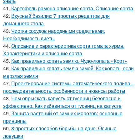
знать
41.
Картофель рамона описание сорта. Описание сорта
42.
Вкусный базилик: 7 простых рецептов для
домашнего стола
43.
Чистка сосудов народными средствами.
Необходимость диеты
44.
Описание и характеристика сорта томата хурма.
Характеристики и описание сорта
45.
Как правильно копать землю. Чудо-лопата «Крот»
46.
Как правильно копать землю зимой. Как копать, если
мерзлая земля
47.
Проектирование системы автоматического полива –
последовательность, особенности и нюансы работы
48.
Чем опрыскать капусту от гусениц безопасно и
эффективно. Как избавиться от гусениц на капусте
49.
Защита растений от зимних морозов: основные
принципы
50.
8 простых способов борьбы на даче. Осиные
ловушки