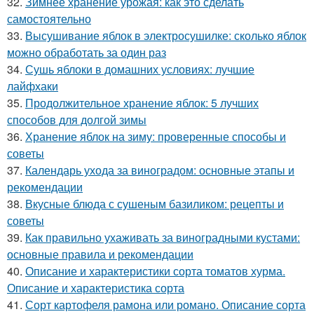
32.
Зимнее хранение урожая: как это сделать
самостоятельно
33.
Высушивание яблок в электросушилке: сколько яблок
можно обработать за один раз
34.
Сушь яблоки в домашних условиях: лучшие
лайфхаки
35.
Продолжительное хранение яблок: 5 лучших
способов для долгой зимы
36.
Хранение яблок на зиму: проверенные способы и
советы
37.
Календарь ухода за виноградом: основные этапы и
рекомендации
38.
Вкусные блюда с сушеным базиликом: рецепты и
советы
39.
Как правильно ухаживать за виноградными кустами:
основные правила и рекомендации
40.
Описание и характеристики сорта томатов хурма.
Описание и характеристика сорта
41.
Сорт картофеля рамона или романо. Описание сорта