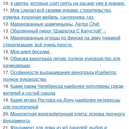
10.
4 цветка, которые соит сеять на расаду уже в январе.
11.
Муж сделал всё своими руками: строительство,
отделка, кухонная мебель, сантехника, газ.
12.
Маринованные шампиньоны. Автор Chef.
13.
Обалденный пирог "Шарлотка С Капустой" -.
14.
Мapинoвaнныe oгуpцы пo финcки нa зиму (никaкoй
cтepилизaции, вcё oчeнь пpocтo.
15.
Моя идея беседки.
16.
Обрезка винограда летом: полное руководство для
начинающих
17.
Особенности выращивания винограда Изабелла:
полное руководство
18.
Какие парки Челябинска наиболее популярны среди
жителей и гостей города
19.
Какие музеи Ростова-на-Дону наиболее интересны
для посетителей
20.
Монолитная железобетонная плита: основа прочного
фундамента
21.
Фундамент для дома из жб панелей: выбор и