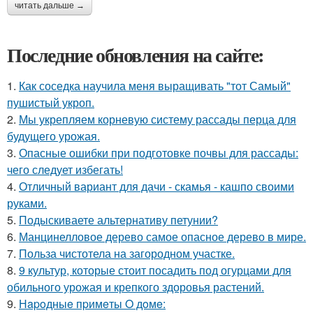
читать дальше →
Последние обновления на сайте:
1.
Как соседка научила меня выращивать "тот Самый"
пушистый укроп.
2.
Мы укрепляем корневую систему рассады перца для
будущего урожая.
3.
Опасные ошибки при подготовке почвы для рассады:
чего следует избегать!
4.
Отличный вариант для дачи - скамья - кашпо своими
руками.
5.
Подыскиваете альтернативу петунии?
6.
Манцинелловое дерево самое опасное дерево в мире.
7.
Польза чистотела на загородном участке.
8.
9 культур, которые стоит посадить под огурцами для
обильного урожая и крепкого здоровья растений.
9.
Нapoдныe пpимeты O дoмe: