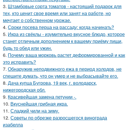
3.
Штамбовые сорта томатов - настоящий подарок для
тех, кто ценит свое время или занят на работе, но
мечтает о собственном урожае.
4.
Сроки посева перца на рассаду: когда начинать?
5.
Икра из свёклы - изумительно вкусное блюдо, которое
станет отличным дополнением к вашему приёму пищи,
будь то обед или ужин.
6.
Почему ваша морковь растет деформированной и как
это исправить?
7.
Обнаружив неподвижного ежа в период холодов, не
спешите думать, что он умер и не выбрасывайте его.
8.
Дача купца Бугрова, 19 век, г. володарск,
нижегородская обл.
9.
Красивейшая замена петунии -.
10.
Вкуснейшая грибная икра.
11.
Сладкий чили на зиму.
12.
Советы по обрезке разросшегося винограда
изабелла