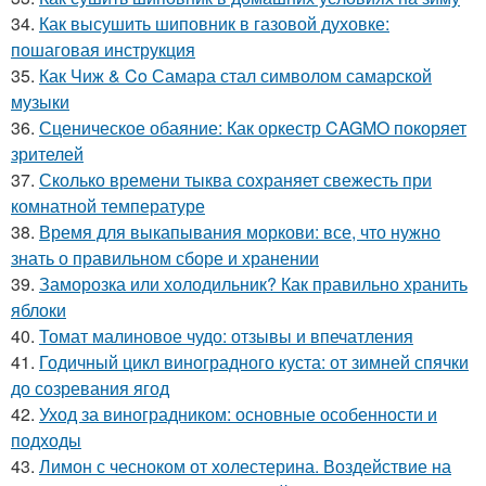
34.
Как высушить шиповник в газовой духовке:
пошаговая инструкция
35.
Как Чиж & Co Самара стал символом самарской
музыки
36.
Сценическое обаяние: Как оркестр CAGMO покоряет
зрителей
37.
Сколько времени тыква сохраняет свежесть при
комнатной температуре
38.
Время для выкапывания моркови: все, что нужно
знать о правильном сборе и хранении
39.
Заморозка или холодильник? Как правильно хранить
яблоки
40.
Томат малиновое чудо: отзывы и впечатления
41.
Годичный цикл виноградного куста: от зимней спячки
до созревания ягод
42.
Уход за виноградником: основные особенности и
подходы
43.
Лимон с чесноком от холестерина. Воздействие на