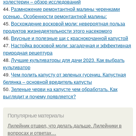
холестерин – обзор исследований
44.
Размножение ремонтантной малины черенками
осенью.. Особенности ремонтантной малины:
45.
Восхождение восковой моли: невероятная польза
продуктов жизнедеятельности этого насекомого
46.
Вкусные и полезные щи с краснокочанной капустой
47.
Настойка восковой моли: загадочная и эффективная
природная рецептура
48.
Лучшие культиваторы для дачи 2023. Как выбрать
культиватор
49.
Чем полить капусту от зеленых гусениц. Капустная
белянка – основной вредитель капусты
50.
Зеленые черви на капусте чем обработать. Как
выглядит и почему появляется?
Популярные материалы
Лилейник отцвел, что делать дальше. Лилейники в
вопросах и ответах…