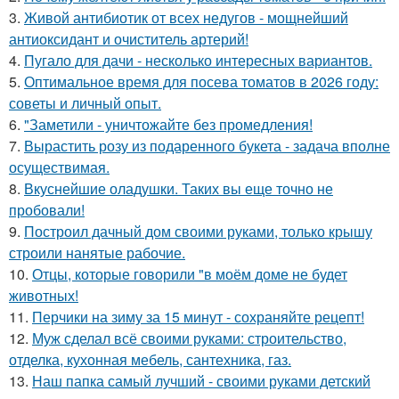
3.
Живой антибиотик от всех недугов - мощнейший
антиоксидант и очиститель артерий!
4.
Пугало для дачи - несколько интересных вариантов.
5.
Оптимальное время для посева томатов в 2026 году:
советы и личный опыт.
6.
"Заметили - уничтожайте без промедления!
7.
Вырастить розу из подаренного букета - задача вполне
осуществимая.
8.
Вкуснейшие оладушки. Таких вы еще точно не
пробовали!
9.
Построил дачный дом своими руками, только крышу
строили нанятые рабочие.
10.
Отцы, которые говорили "в моём доме не будет
животных!
11.
Перчики на зиму за 15 минут - сохраняйте рецепт!
12.
Муж сделал всё своими руками: строительство,
отделка, кухонная мебель, сантехника, газ.
13.
Наш папка самый лучший - своими руками детский