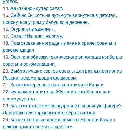
уголок.
14.
Анкл бенс - супер салат.
15.
Сейчас бы хоть на чуть-чуть вернуться в детство,
проснуться утром у бабушки в деревне.
16.
Огурчики в аджике -.
17.
Caлaт "Нaтaли" нa зиму.
18.
Подготовка винограда к зиме на Урале: советы и
рекомендации
19.
Осенняя обрезка технического винограда изабелла:
советы и рекомендации
20.
Выбор лучших сортов свеклы для разных регионов
России: рекомендации фермерам
21.
Какие интересные факты о климате Калуги
22.
Фундамент плита на ЖБ сваях: особенности и
преимущества
23.
Как сочетать крепкое здоровье и красивую фигуру?
Лайфхаки для гармоничного образа жизни
24.
Какие основные достопримечательности Казани
рекомендуют посетить туристам