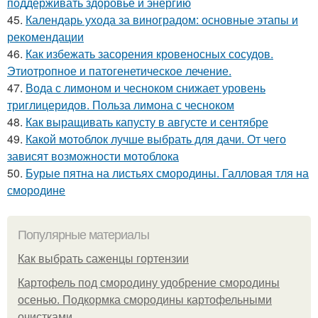
поддерживать здоровье и энергию
45.
Календарь ухода за виноградом: основные этапы и
рекомендации
46.
Как избежать засорения кровеносных сосудов.
Этиотропное и патогенетическое лечение.
47.
Вода с лимоном и чесноком снижает уровень
триглицеридов. Польза лимона с чесноком
48.
Как выращивать капусту в августе и сентябре
49.
Какой мотоблок лучше выбрать для дачи. От чего
зависят возможности мотоблока
50.
Бурые пятна на листьях смородины. Галловая тля на
смородине
Популярные материалы
Как выбрать саженцы гортензии
Картофель под смородину удобрение смородины
осенью. Подкормка смородины картофельными
очистками