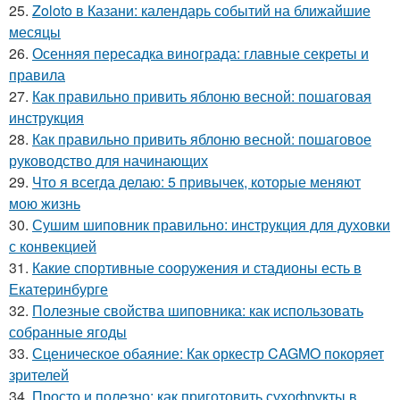
25.
Zoloto в Казани: календарь событий на ближайшие
месяцы
26.
Осенняя пересадка винограда: главные секреты и
правила
27.
Как правильно привить яблоню весной: пошаговая
инструкция
28.
Как правильно привить яблоню весной: пошаговое
руководство для начинающих
29.
Что я всегда делаю: 5 привычек, которые меняют
мою жизнь
30.
Сушим шиповник правильно: инструкция для духовки
с конвекцией
31.
Какие спортивные сооружения и стадионы есть в
Екатеринбурге
32.
Полезные свойства шиповника: как использовать
собранные ягоды
33.
Сценическое обаяние: Как оркестр CAGMO покоряет
зрителей
34.
Просто и полезно: как приготовить сухофрукты в