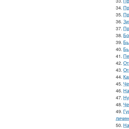
33.
Пр
34.
Пр
35.
Пр
36.
Зи
37.
Пр
38.
Бо
39.
Бы
40.
Бы
41.
Пе
42.
От
43.
Ог
44.
Ка
45.
Че
46.
На
47.
Ну
48.
Че
49.
Гу
личин
50.
На