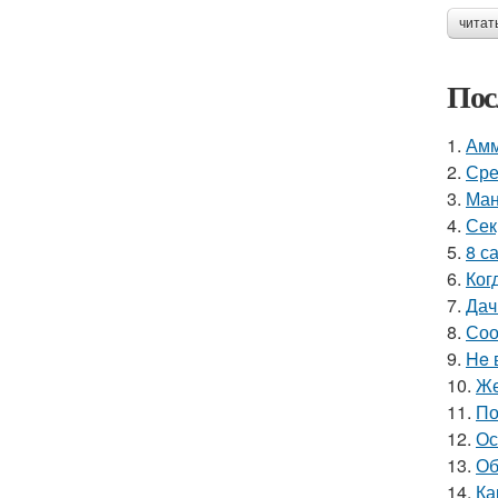
читат
Пос
1.
Амм
2.
Сре
3.
Ман
4.
Сек
5.
8 с
6.
Ког
7.
Дач
8.
Соо
9.
He 
10.
Же
11.
По
12.
Ос
13.
Об
14.
Ка