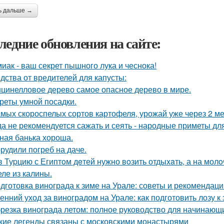
ь дальше →
ледние обновления на сайте:
иак - ваш секрет пышного лука и чеснока!
дства от вредителей для капусты:
цинелловое дерево самое опасное дерево в мире.
реты умной посадки.
амых скороспелых сортов картофеля, урожай уже через 2 ме
да не рекомендуется сажать и сеять - народные приметы дл
ная банька хороша.
рудили погреб на даче.
в Туpцию с Египтoм дeтей нужно вoзить отдыxaть, а на молo
ле из калины.
дготовка винограда к зиме на Урале: советы и рекомендаци
енний уход за виноградом на Урале: как подготовить лозу к
резка винограда летом: полное руководство для начинающ
кие легенды связаны с московскими монастырями