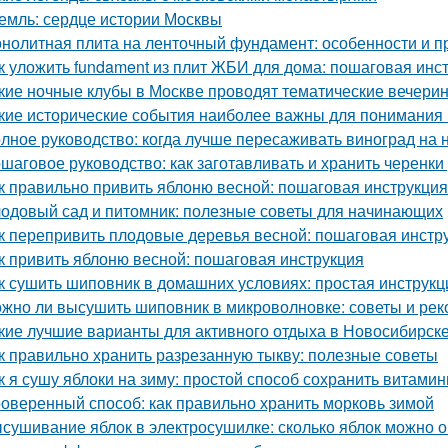
емль: сердце истории Москвы
нолитная плита на ленточный фундамент: особенности и 
к уложить fundament из плит ЖБИ для дома: пошаговая инс
кие ночные клубы в Москве проводят тематические вечери
кие исторические события наиболее важны для понимания
лное руководство: когда лучше пересаживать виноград на 
шаговое руководство: как заготавливать и хранить черенки
к правильно привить яблоню весной: пошаговая инструкция
одовый сад и питомник: полезные советы для начинающих
к перепривить плодовые деревья весной: пошаговая инстр
к привить яблоню весной: пошаговая инструкция
к сушить шиповник в домашних условиях: простая инструкц
жно ли высушить шиповник в микроволновке: советы и ре
кие лучшие варианты для активного отдыха в Новосибирск
к правильно хранить разрезанную тыкву: полезные советы
к я сушу яблоки на зиму: простой способ сохранить витами
оверенный способ: как правильно хранить морковь зимой
сушивание яблок в электросушилке: сколько яблок можно о