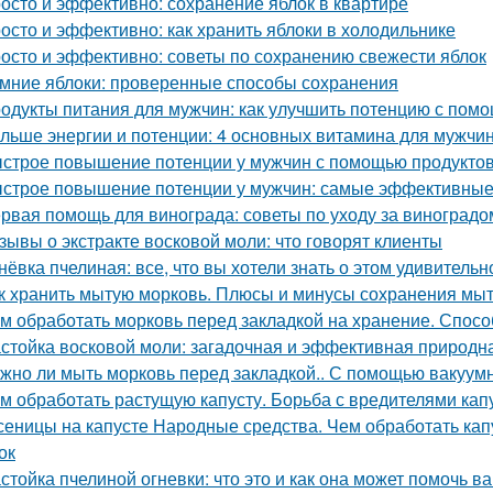
осто и эффективно: сохранение яблок в квартире
осто и эффективно: как хранить яблоки в холодильнике
осто и эффективно: советы по сохранению свежести яблок
мние яблоки: проверенные способы сохранения
одукты питания для мужчин: как улучшить потенцию с пом
льше энергии и потенции: 4 основных витамина для мужчи
строе повышение потенции у мужчин с помощью продукто
строе повышение потенции у мужчин: самые эффективные
рвая помощь для винограда: советы по уходу за виноградо
зывы о экстракте восковой моли: что говорят клиенты
нёвка пчелиная: все, что вы хотели знать о этом удивитель
к хранить мытую морковь. Плюсы и минусы сохранения мыт
м обработать морковь перед закладкой на хранение. Спосо
стойка восковой моли: загадочная и эффективная природн
жно ли мыть морковь перед закладкой.. С помощью вакуум
м обработать растущую капусту. Борьба с вредителями кап
сеницы на капусте Народные средства. Чем обработать капу
ок
стойка пчелиной огневки: что это и как она может помочь в