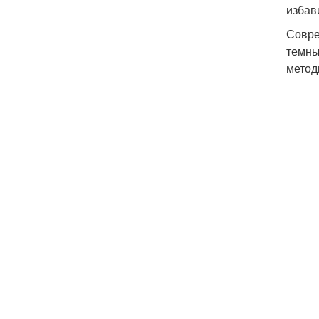
избав
Совре
темны
метод