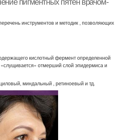
чение пигментных пятен врачом-
перечень инструментов и методик , позволяющих
 содержащего кислотный фермент определенной
, «слущивается» отмерший слой эпидермиса и
иловый, миндальный , ретиноевый и тд.