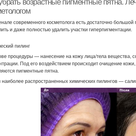
 убрать возрастные пигментные пятна. Ле
метологом
енале современного косметолога есть достаточно большой 
лить и даже полностью удалить участки гиперпигментации.
еский пилинг
ове процедуры — нанесение на кожу лица/тела вещества,
нтрации. Под его воздействием происходит очищение кожи
ляются пигментные пятна.
 наиболее распространенных химических пилингов — салиц