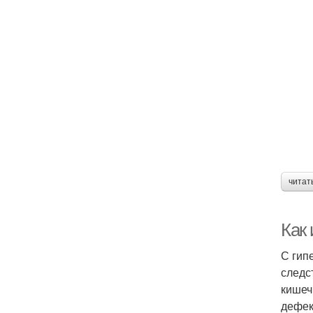
читат
Как
С гип
следс
кишеч
дефек