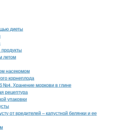
ощью диеты
н
в
 продукты
м летом
ном насекомом
ого корнеплода
б №4. Хранение моркови в глине
ая рецептура
ной упаковки
усты
сту от вредителей – капустной белянки и ее
ам