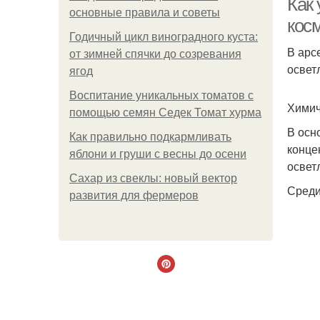
Как
основные правила и советы
кос
Годичный цикл виноградного куста:
В арс
от зимней спячки до созревания
освет
ягод
Воспитание уникальных томатов с
Химич
помощью семян Седек Томат хурма
В осн
Как правильно подкармливать
конце
яблони и груши с весны до осени
освет
Сахар из свеклы: новый вектор
Среди
развития для фермеров