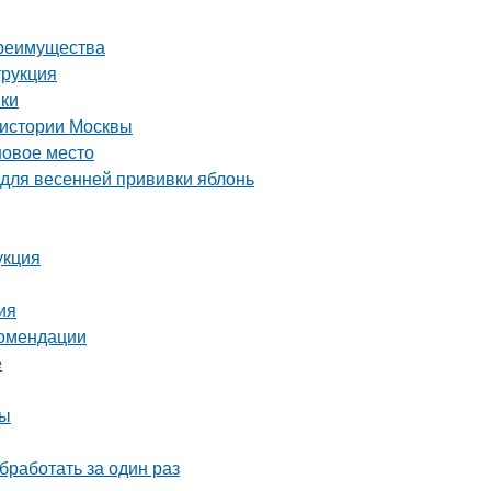
преимущества
трукция
нки
 истории Москвы
новое место
 для весенней прививки яблонь
укция
ия
комендации
е
ны
бработать за один раз