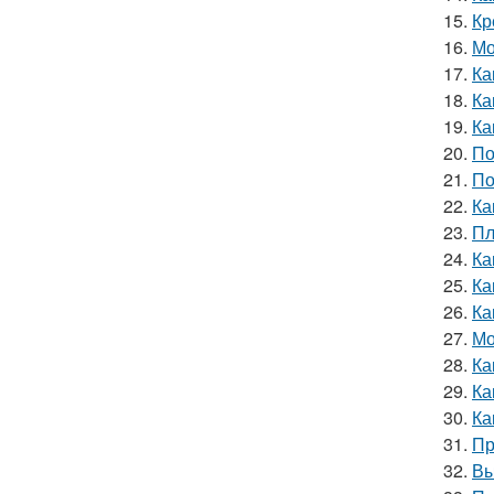
15.
Кр
16.
Мо
17.
Ка
18.
Ка
19.
Ка
20.
По
21.
По
22.
Ка
23.
Пл
24.
Ка
25.
Ка
26.
Ка
27.
Мо
28.
Ка
29.
Ка
30.
Ка
31.
Пр
32.
Вы