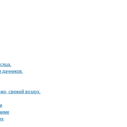
сяца.
я дачников.
чко, свeжий воздух.
и
 зиме
их