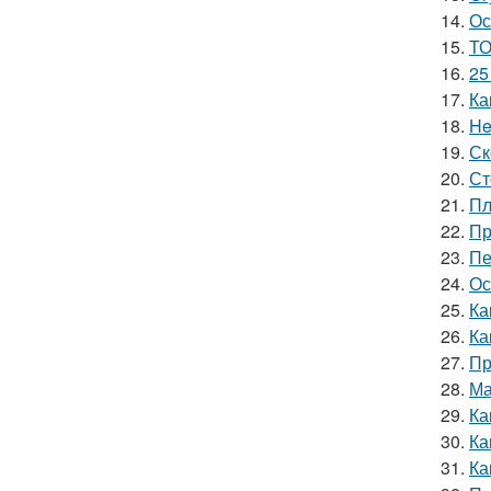
14.
Ос
15.
ТО
16.
25
17.
Ка
18.
He
19.
Ск
20.
Ст
21.
Пл
22.
Пр
23.
Пе
24.
Ос
25.
Ка
26.
Ка
27.
Пр
28.
Ма
29.
Ка
30.
Ка
31.
Ка