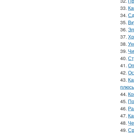
32.
Пр
33.
Ка
34.
Сд
35.
Вк
36.
Эл
37.
Хр
38.
Ух
39.
Чи
40.
Ст
41.
Оп
42.
Ос
43.
Ка
плюсы
44.
Ко
45.
По
46.
Ра
47.
Ка
48.
Че
49.
Ср