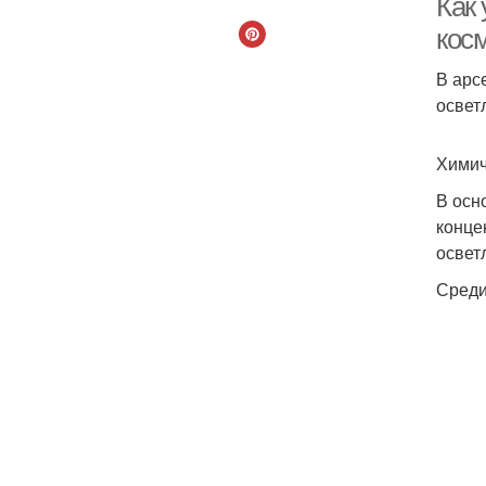
Как
кос
В арс
освет
Химич
В осн
конце
освет
Среди