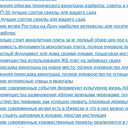
енняя обрезка технического винограда изабелла: советы и
П-30 лучших сортов свеклы для вашего сада
 лучших сортов свеклы для вашего сада
кие музеи Ростова-на-Дону наиболее интересны для посети
adlines:
олько стоит монолитная плита за м: полный обзор цен под 
оимость фундамента монолитная плита: полное руководст
итный фундамент для дома своими руками: пошаговая инс
еимущества использования ЖБ плит на забивных сваях
ресадка винограда на новое место: полное руководство д
енняя пересадка винограда: полное руководство по успешн
кие интересные улицы и кварталы
кие современные события формируют культурную жизнь А
еимущества размножения яблони зелеными черенками: по
стерство прививки: как успешно привить плодовые деревь
кие современные музеи есть в Ижевске и что в них можно у
к сушить шиповник в духовке: простая инструкция
кие современные художественные проекты реализуются в 