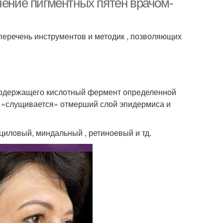
чение пигментных пятен врачом-
перечень инструментов и методик , позволяющих
 содержащего кислотный фермент определенной
, «слущивается» отмерший слой эпидермиса и
иловый, миндальный , ретиноевый и тд.