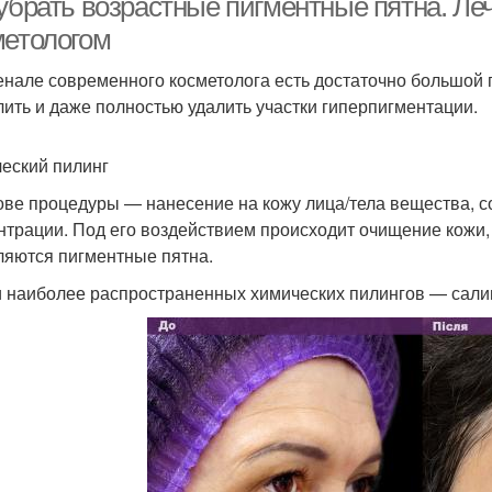
 убрать возрастные пигментные пятна. Ле
метологом
енале современного косметолога есть достаточно большой 
лить и даже полностью удалить участки гиперпигментации.
еский пилинг
ове процедуры — нанесение на кожу лица/тела вещества,
нтрации. Под его воздействием происходит очищение кожи
ляются пигментные пятна.
 наиболее распространенных химических пилингов — салиц