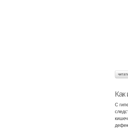
читат
Как
С гип
следс
кишеч
дефек