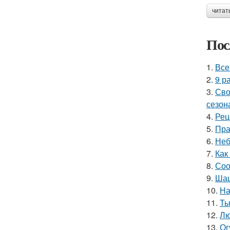
читат
Пос
1.
Все
2.
9 р
3.
Сво
сезон
4.
Рец
5.
Пра
6.
Неб
7.
Как
8.
Соо
9.
Шаш
10.
На
11.
Ты
12.
Лю
13.
Ог