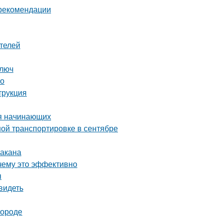
 рекомендации
телей
ключ
во
трукция
ля начинающих
ой транспортировке в сентябре
бакана
чему это эффективно
я
видеть
городе