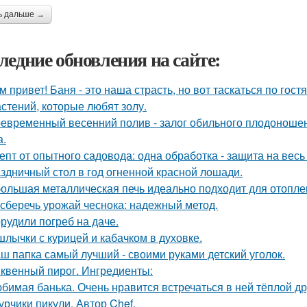
ь дальше →
ледние обновления на сайте:
м привет! Баня - это наша страсть, но вот таскаться по гост
астений, которые любят золу.
евременный весенний полив - залог обильного плодоношен
а.
епт от опытного садовода: одна обработка - защита на весь 
здничный стол в год огненной красной лошади.
ольшая металлическая печь идеально подходит для отоплен
 сберечь урожай чеснока: надежный метод.
рудили погреб на даче.
лычки с курицей и кабачком в духовке.
ш папка самый лучший - своими руками детский уголок.
квенный пирог. Ингредиенты:
бимая банька. Очень нравится встречаться в ней тёплой д
урчики пикули. Автор Chef.