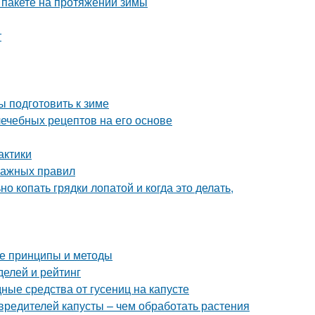
 пакете на протяжении зимы
т
ы подготовить к зиме
лечебных рецептов на его основе
актики
важных правил
о копать грядки лопатой и когда это делать,
е принципы и методы
делей и рейтинг
дные средства от гусениц на капусте
вредителей капусты – чем обработать растения