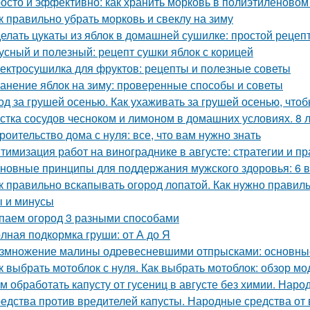
осто и эффективно: как хранить морковь в полиэтиленовом
к правильно убрать морковь и свеклу на зиму
елать цукаты из яблок в домашней сушилке: простой рецеп
усный и полезный: рецепт сушки яблок с корицей
ектросушилка для фруктов: рецепты и полезные советы
анение яблок на зиму: проверенные способы и советы
од за грушей осенью. Как ухаживать за грушей осенью, чтоб
стка сосудов чесноком и лимоном в домашних условиях. 8 
роительство дома с нуля: все, что вам нужно знать
тимизация работ на винограднике в августе: стратегии и пр
новные принципы для поддержания мужского здоровья: 6 
к правильно вскапывать огород лопатой. Как нужно правильн
 и минусы
паем огород 3 разными способами
лная подкормка груши: от А до Я
змножение малины одревесневшими отпрысками: основны
к выбрать мотоблок с нуля. Как выбрать мотоблок: обзор мо
м обработать капусту от гусениц в августе без химии. Наро
едства против вредителей капусты. Народные средства от 