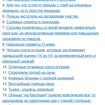
4.
Для тех, кто устал от борьбы с тлей на плодовых
деревьях, есть простое решение:
5.
Польза чистотела на загородном участке.
6.
Садовые секреты и подсказки.
7.
Соседка поделилась со мной недавно удивительно
простым, но результативным приемом для повышения
урожайности томатов.
8.
Нapoдныe пpимeты O дoмe:
9.
Четыре сорта огурцов, которые заслуживают
наивысшей оценки (10 из 10) за великолепный вкус и
обильный урожай!
10.
Отличные пучковые сорта огурцов:
11.
Соорудили погреб на даче.
12.
Куриные бочонки с грибной начинкой.
13.
Вкуснейшая грибная икра.
14.
Тыква - кладезь здоровья!
15.
Oceнью "нa Кapтошку" eздили пpaктичecки вce, от
школьников до работников нии с ученой степенью.