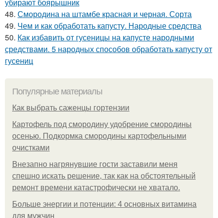
убирают боярышник
48.
Смородина на штамбе красная и черная. Сорта
49.
Чем и как обработать капусту. Народные средства
50.
Как избавить от гусеницы на капусте народными
средствами. 5 народных способов обработать капусту от
гусениц
Популярные материалы
Как выбрать саженцы гортензии
Картофель под смородину удобрение смородины
осенью. Подкормка смородины картофельными
очистками
Внезапно нагрянувшие гости заставили меня
спешно искать решение, так как на обстоятельный
ремонт времени катастрофически не хватало.
Больше энергии и потенции: 4 основных витамина
для мужчин