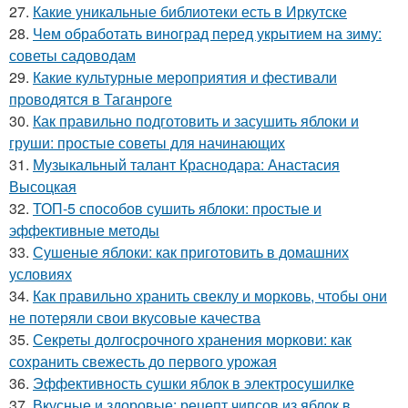
27.
Какие уникальные библиотеки есть в Иркутске
28.
Чем обработать виноград перед укрытием на зиму:
советы садоводам
29.
Какие культурные мероприятия и фестивали
проводятся в Таганроге
30.
Как правильно подготовить и засушить яблоки и
груши: простые советы для начинающих
31.
Музыкальный талант Краснодара: Анастасия
Высоцкая
32.
ТОП-5 способов сушить яблоки: простые и
эффективные методы
33.
Сушеные яблоки: как приготовить в домашних
условиях
34.
Как правильно хранить свеклу и морковь, чтобы они
не потеряли свои вкусовые качества
35.
Секреты долгосрочного хранения моркови: как
сохранить свежесть до первого урожая
36.
Эффективность сушки яблок в электросушилке
37.
Вкусные и здоровые: рецепт чипсов из яблок в