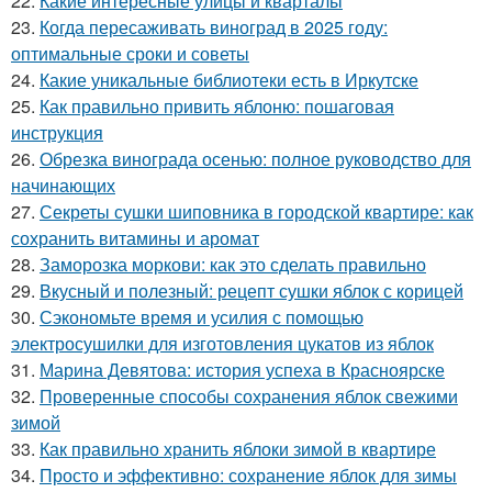
22.
Какие интересные улицы и кварталы
23.
Когда пересаживать виноград в 2025 году:
оптимальные сроки и советы
24.
Какие уникальные библиотеки есть в Иркутске
25.
Как правильно привить яблоню: пошаговая
инструкция
26.
Обрезка винограда осенью: полное руководство для
начинающих
27.
Секреты сушки шиповника в городской квартире: как
сохранить витамины и аромат
28.
Заморозка моркови: как это сделать правильно
29.
Вкусный и полезный: рецепт сушки яблок с корицей
30.
Сэкономьте время и усилия с помощью
электросушилки для изготовления цукатов из яблок
31.
Марина Девятова: история успеха в Красноярске
32.
Проверенные способы сохранения яблок свежими
зимой
33.
Как правильно хранить яблоки зимой в квартире
34.
Просто и эффективно: сохранение яблок для зимы