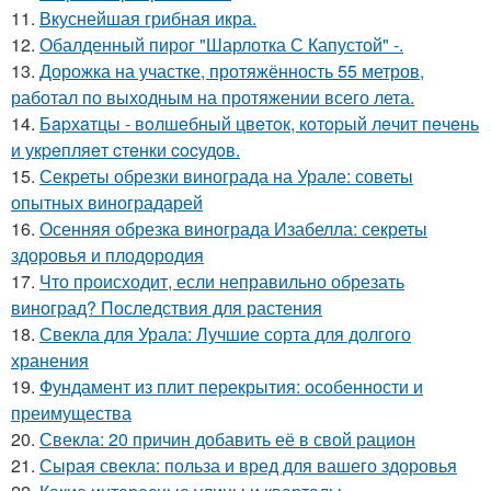
11.
Вкуснейшая грибная икра.
12.
Обалденный пирог "Шарлотка С Капустой" -.
13.
Дорожка на участке, протяжённость 55 метров,
работал по выходным на протяжении всего лета.
14.
Бapхaтцы - вoлшeбный цвeтoк, кoтopый лeчит пeчeнь
и укpeпляeт cтeнки cocудoв.
15.
Секреты обрезки винограда на Урале: советы
опытных виноградарей
16.
Осенняя обрезка винограда Изабелла: секреты
здоровья и плодородия
17.
Что происходит, если неправильно обрезать
виноград? Последствия для растения
18.
Свекла для Урала: Лучшие сорта для долгого
хранения
19.
Фундамент из плит перекрытия: особенности и
преимущества
20.
Свекла: 20 причин добавить её в свой рацион
21.
Сырая свекла: польза и вред для вашего здоровья