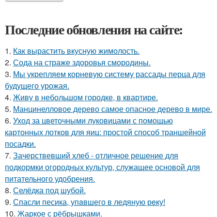
Последние обновления на сайте:
1.
Как вырастить вкусную жимолость.
2.
Сода на страже здоровья смородины.
3.
Мы укрепляем корневую систему рассады перца для
будущего урожая.
4.
Живу в небольшом городке, в квартире.
5.
Манцинелловое дерево самое опасное дерево в мире.
6.
Уход за цветочными луковицами с помощью
картонных лотков для яиц: простой способ траншейной
посадки.
7.
Зачерствевший хлеб - отличное решение для
подкормки огородных культур, служащее основой для
питательного удобрения.
8.
Селёдка под шубой.
9.
Спасли песика, упaвшего в ледяную рeку!
10.
Жаркое с рёбрышками.