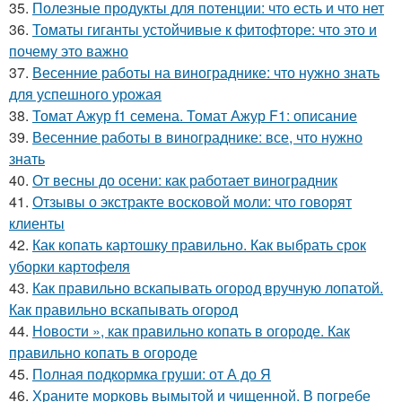
35.
Полезные продукты для потенции: что есть и что нет
36.
Томаты гиганты устойчивые к фитофторе: что это и
почему это важно
37.
Весенние работы на винограднике: что нужно знать
для успешного урожая
38.
Томат Ажур f1 семена. Томат Ажур F1: описание
39.
Весенние работы в винограднике: все, что нужно
знать
40.
От весны до осени: как работает виноградник
41.
Отзывы о экстракте восковой моли: что говорят
клиенты
42.
Как копать картошку правильно. Как выбрать срок
уборки картофеля
43.
Как правильно вскапывать огород вручную лопатой.
Как правильно вскапывать огород
44.
Новости », как правильно копать в огороде. Как
правильно копать в огороде
45.
Полная подкормка груши: от А до Я
46.
Храните морковь вымытой и чищенной. В погребе