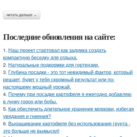
читать дальше →
Последние обновления на сайте:
1.
Наш проект стартовал как задумка создать
компактную беседку для отдыха.
2.
Натуральные подкормки для гортензии.
3.
Глубина посадки - это тот невидимый фактор, который
решает, будет у тебя скромный результат или по-
настоящему мощный урожай.
4.
Почему при посадке картофеля я ежегодно добавляю
в лунку горох или бобы.
5.
Как обеспечить длительное хранение моркови, избегая
увядания и гниения?
6.
Выращивание картофеля без использования грунта -
это больше не вымысел!