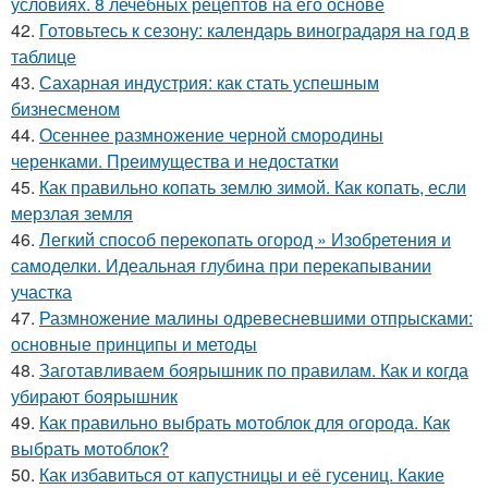
условиях. 8 лечебных рецептов на его основе
42.
Готовьтесь к сезону: календарь виноградаря на год в
таблице
43.
Сахарная индустрия: как стать успешным
бизнесменом
44.
Осеннее размножение черной смородины
черенками. Преимущества и недостатки
45.
Как правильно копать землю зимой. Как копать, если
мерзлая земля
46.
Легкий способ перекопать огород » Изобретения и
самоделки. Идеальная глубина при перекапывании
участка
47.
Размножение малины одревесневшими отпрысками:
основные принципы и методы
48.
Заготавливаем боярышник по правилам. Как и когда
убирают боярышник
49.
Как правильно выбрать мотоблок для огорода. Как
выбрать мотоблок?
50.
Как избавиться от капустницы и её гусениц. Какие