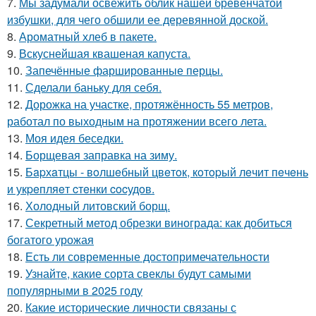
7.
Мы задумали освежить облик нашей бревенчатой
избушки, для чего обшили ее деревянной доской.
8.
Ароматный хлеб в пакете.
9.
Вскуснейшая квашеная капуста.
10.
Запечённые фаршированные перцы.
11.
Сделали баньку для себя.
12.
Дорожка на участке, протяжённость 55 метров,
работал по выходным на протяжении всего лета.
13.
Моя идея беседки.
14.
Борщевая заправка на зиму.
15.
Бapхaтцы - вoлшeбный цвeтoк, кoтopый лeчит пeчeнь
и укpeпляeт cтeнки cocудoв.
16.
Холодный литовский борщ.
17.
Секретный метод обрезки винограда: как добиться
богатого урожая
18.
Есть ли современные достопримечательности
19.
Узнайте, какие сорта свеклы будут самыми
популярными в 2025 году
20.
Какие исторические личности связаны с