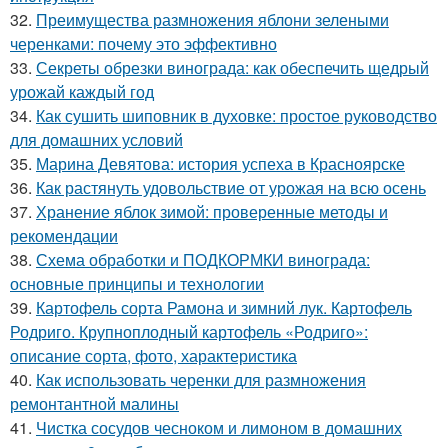
32.
Преимущества размножения яблони зелеными
черенками: почему это эффективно
33.
Секреты обрезки винограда: как обеспечить щедрый
урожай каждый год
34.
Как сушить шиповник в духовке: простое руководство
для домашних условий
35.
Марина Девятова: история успеха в Красноярске
36.
Как растянуть удовольствие от урожая на всю осень
37.
Хранение яблок зимой: проверенные методы и
рекомендации
38.
Схема обработки и ПОДКОРМКИ винограда:
основные принципы и технологии
39.
Картофель сорта Рамона и зимний лук. Картофель
Родриго. Крупноплодный картофель «Родриго»:
описание сорта, фото, характеристика
40.
Как использовать черенки для размножения
ремонтантной малины
41.
Чистка сосудов чесноком и лимоном в домашних