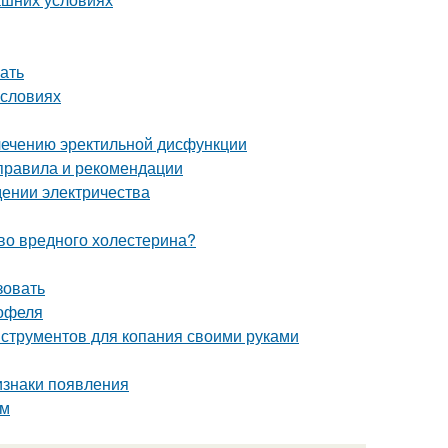
ать
условиях
лечению эректильной дисфункции
 правила и рекомендации
едении электричества
тво вредного холестерина?
зовать
тофеля
нструментов для копания своими руками
изнаки появления
ам