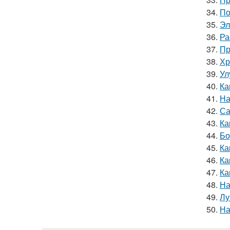
34.
По
35.
Эл
36.
Ра
37.
Пр
38.
Хр
39.
Ул
40.
Ка
41.
На
42.
Са
43.
Ка
44.
Бо
45.
Ка
46.
Ка
47.
Ка
48.
На
49.
Лу
50.
На