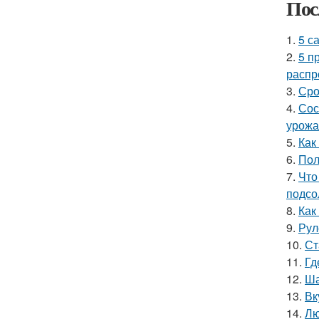
Пос
1.
5 с
2.
5 п
распр
3.
Сро
4.
Сос
урожа
5.
Как
6.
Пол
7.
Что
подсо
8.
Как
9.
Рул
10.
Ст
11.
Гд
12.
Ша
13.
Вк
14.
Лю