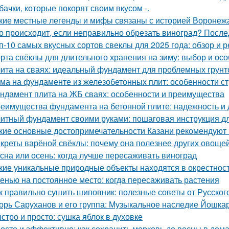
бачки, которые покорят своим вкусом -.
кие местные легенды и мифы связаны с историей Воронеж
о происходит, если неправильно обрезать виноград? После
п-10 самых вкусных сортов свеклы для 2025 года: обзор и 
рта свёклы для длительного хранения на зиму: выбор и ос
ита на сваях: идеальный фундамент для проблемных грунт
ма на фундаменте из железобетонных плит: особенности ст
ндамент плита на ЖБ сваях: особенности и преимущества
еимущества фундамента на бетонной плите: надежность и 
итный фундамент своими руками: пошаговая инструкция 
кие основные достопримечательности Казани рекомендуют 
креты варёной свёклы: почему она полезнее других овоще
сна или осень: когда лучше пересаживать виноград
кие уникальные природные объекты находятся в окрестнос
енью на постоянное место: когда пересаживать растения
к правильно сушить шиповник: полезные советы от Русско
орь Саруханов и его группа: Музыкальное наследие Йошка
стро и просто: сушка яблок в духовке
осто и эффективно: как сохранить морковь до весны в дом