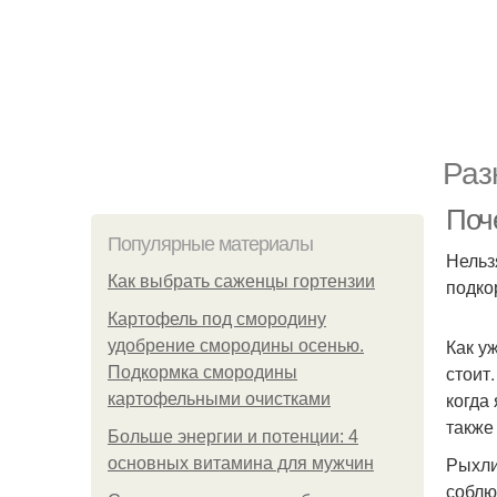
Раз
Поч
Популярные материалы
Нельз
Как выбрать саженцы гортензии
подко
Картофель под смородину
Как у
удобрение смородины осенью.
стоит
Подкормка смородины
когда
картофельными очистками
также
Больше энергии и потенции: 4
Рыхли
основных витамина для мужчин
соблю