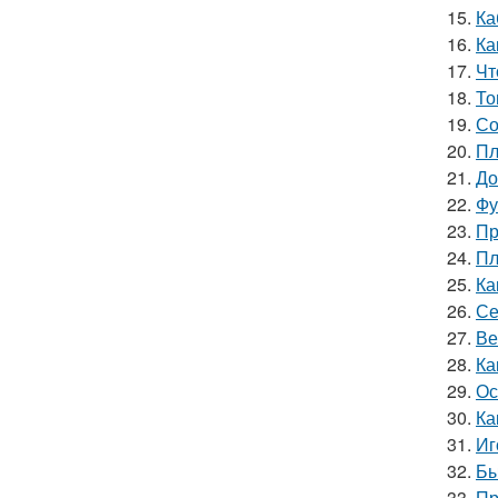
15.
Ка
16.
Ка
17.
Чт
18.
То
19.
Со
20.
Пл
21.
До
22.
Фу
23.
Пр
24.
Пл
25.
Ка
26.
Се
27.
Ве
28.
Ка
29.
Ос
30.
Ка
31.
Иг
32.
Бы
33.
Пр