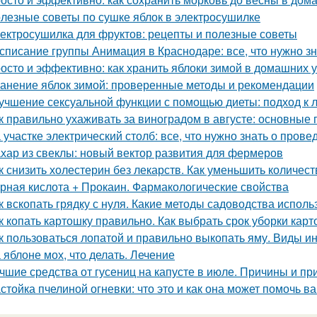
лезные советы по сушке яблок в электросушилке
ектросушилка для фруктов: рецепты и полезные советы
списание группы Анимация в Краснодаре: все, что нужно зн
осто и эффективно: как хранить яблоки зимой в домашних 
анение яблок зимой: проверенные методы и рекомендации
учшение сексуальной функции с помощью диеты: подход к 
к правильно ухаживать за виноградом в августе: основные
 участке электрический столб: все, что нужно знать о пров
хар из свеклы: новый вектор развития для фермеров
к снизить холестерин без лекарств. Как уменьшить количес
рная кислота + Прокаин. Фармакологические свойства
к вскопать грядку с нуля. Какие методы садоводства исполь
к копать картошку правильно. Как выбрать срок уборки кар
к пользоваться лопатой и правильно выкопать яму. Виды и
 яблоне мох, что делать. Лечение
чшие средства от гусениц на капусте в июле. Причины и пр
стойка пчелиной огневки: что это и как она может помочь в