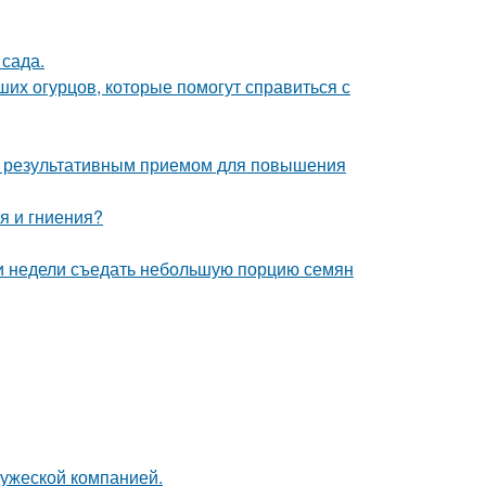
сада.
их огурцов, которые помогут справиться с
но результативным приемом для повышения
я и гниения?
ии недели съедать небольшую порцию семян
ружеской компанией.