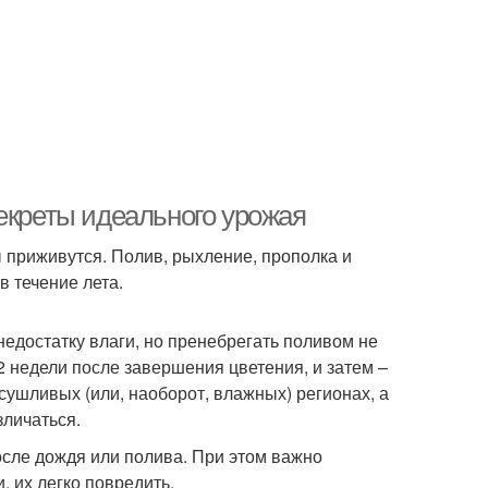
екреты идеального урожая
ы приживутся. Полив, рыхление, прополка и
в течение лета.
 недостатку влаги, но пренебрегать поливом не
2 недели после завершения цветения, и затем –
засушливых (или, наоборот, влажных) регионах, а
зличаться.
осле дождя или полива. При этом важно
, их легко повредить.