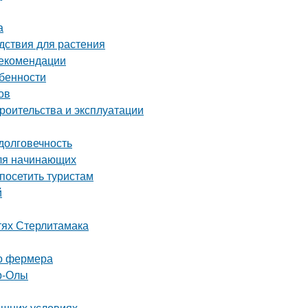
а
дствия для растения
рекомендации
обенности
ов
роительства и эксплуатации
долговечность
для начинающих
посетить туристам
й
тях Стерлитамака
го фермера
р-Олы
ашних условиях