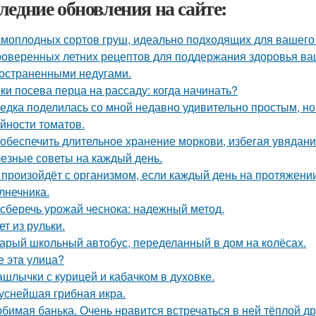
ледние обновления на сайте:
амоплодных сортов груш, идеально подходящих для вашего 
роверенных летних рецептов для поддержания здоровья ваш
остраненными недугами.
ки посева перца на рассаду: когда начинать?
едка поделилась со мной недавно удивительно простым, 
йности томатов.
 обеспечить длительное хранение моркови, избегая увядани
езные советы на каждый день.
 произойдёт с организмом, если каждый день на протяжен
лнечника.
 сберечь урожай чеснока: надежный метод.
ет из рульки.
арый школьный автобус, переделанный в дом на колёсах.
е этa улица?
шлычки с курицей и кабачком в духовке.
уснейшая грибная икра.
бимая банька. Очень нравится встречаться в ней тёплой д