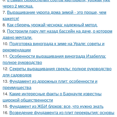
через 2 месяца.
7.
Выращивание укропа дома зимой - это проще, чем
кажется!
8.
Как сберечь урожай чеснока: надежный метод.
9.
Построили пару лет назад бассейн на даче, о котором
давно мечтали.
10.
Подготовка винограда к зиме на Урале: советы и
рекомендации
11.
Особенности выращивания винограда Изабелла:
полное руководство
12.
Секреты выращивания свеклы: полное руководство
для садоводов
13.
Фундамент из дорожных плит: особенности и
преимущества
14.
Какие интересные факты о Барнауле известны
широкой общественности
15.
Фундамент из ЖБИ блоков: все, что нужно знать
16.
Возведение фундамента из плит перекрытия: основы