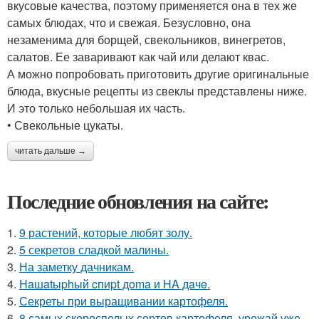
вкусовые качества, поэтому применяется она в тех же
самых блюдах, что и свежая. Безусловно, она
незаменима для борщей, свекольников, винегретов,
салатов. Ее заваривают как чай или делают квас.
А можно попробовать приготовить другие оригинальные
блюда, вкусные рецепты из свеклы представлены ниже.
И это только небольшая их часть.
• Свекольные цукаты.
читать дальше →
Последние обновления на сайте:
1.
9 растений, которые любят золу.
2.
5 секретов сладкой малины.
3.
На заметку дачникам.
4.
Haшatыphый cпиpt дoma и HA дaчe.
5.
Секреты при выращивании картофеля.
6.
8 самых скороспелых сортов картофеля, урожай уже