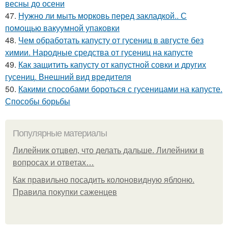
весны до осени
47.
Нужно ли мыть морковь перед закладкой.. С
помощью вакуумной упаковки
48.
Чем обработать капусту от гусениц в августе без
химии. Народные средства от гусениц на капусте
49.
Как защитить капусту от капустной совки и других
гусениц. Внешний вид вредителя
50.
Какими способами бороться с гусеницами на капусте.
Способы борьбы
Популярные материалы
Лилейник отцвел, что делать дальше. Лилейники в
вопросах и ответах…
Как правильно посадить колоновидную яблоню.
Правила покупки саженцев