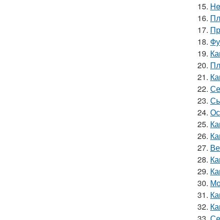
15.
He
16.
Пл
17.
Пр
18.
Фу
19.
Ка
20.
Пл
21.
Ка
22.
Се
23.
Сы
24.
Ос
25.
Ка
26.
Ка
27.
Ве
28.
Ка
29.
Ка
30.
Мо
31.
Ка
32.
Ка
33.
Се