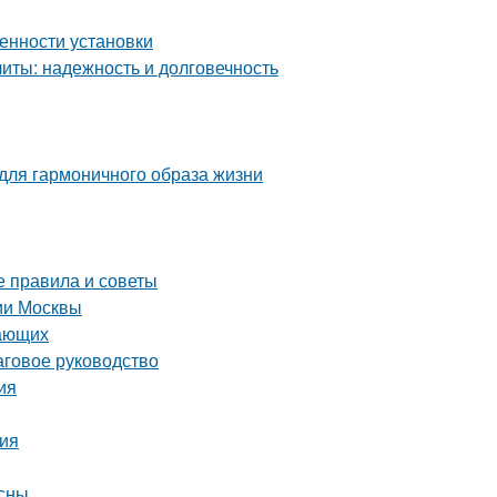
енности установки
ты: надежность и долговечность
 для гармоничного образа жизни
е правила и советы
рии Москвы
нающих
аговое руководство
ия
ция
есны