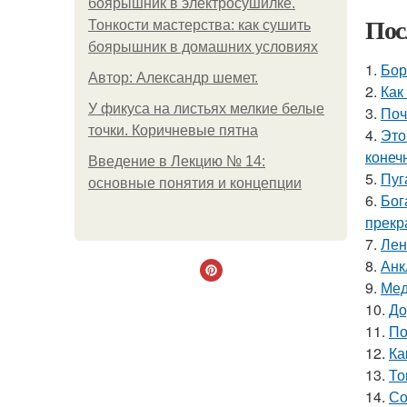
боярышник в электросушилке.
Пос
Тонкости мастерства: как сушить
боярышник в домашних условиях
1.
Бор
Автор: Александр шемет.
2.
Как
У фикуса на листьях мелкие белые
3.
Поч
точки. Коричневые пятна
4.
Это
конеч
Введение в Лекцию № 14:
5.
Пуг
основные понятия и концепции
6.
Бог
прекр
7.
Лен
8.
Анк
9.
Мед
10.
До
11.
По
12.
Ка
13.
То
14.
Со