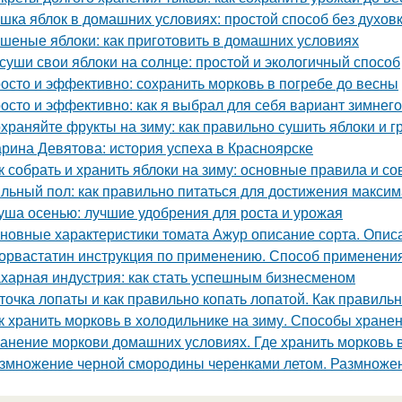
шка яблок в домашних условиях: простой способ без духов
шеные яблоки: как приготовить в домашних условиях
суши свои яблоки на солнце: простой и экологичный способ
осто и эффективно: сохранить морковь в погребе до весны
осто и эффективно: как я выбрал для себя вариант зимнег
храняйте фрукты на зиму: как правильно сушить яблоки и 
рина Девятова: история успеха в Красноярске
к собрать и хранить яблоки на зиму: основные правила и со
льный пол: как правильно питаться для достижения макси
уша осенью: лучшие удобрения для роста и урожая
новные характеристики томата Ажур описание сорта. Опи
орвастатин инструкция по применению. Способ применения
харная индустрия: как стать успешным бизнесменом
точка лопаты и как правильно копать лопатой. Как правильн
к хранить морковь в холодильнике на зиму. Способы хране
анение моркови домашних условиях. Где хранить морковь 
змножение черной смородины черенками летом. Размноже