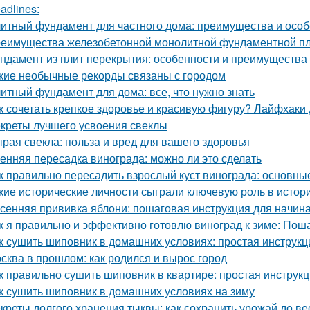
adlines:
итный фундамент для частного дома: преимущества и особ
еимущества железобетонной монолитной фундаментной пли
ндамент из плит перекрытия: особенности и преимущества
кие необычные рекорды связаны с городом
итный фундамент для дома: все, что нужно знать
к сочетать крепкое здоровье и красивую фигуру? Лайфхаки
креты лучшего усвоения свеклы
рая свекла: польза и вред для вашего здоровья
енняя пересадка винограда: можно ли это сделать
к правильно пересадить взрослый куст винограда: основны
кие исторические личности сыграли ключевую роль в исто
сенняя прививка яблони: пошаговая инструкция для начи
к я правильно и эффективно готовлю виноград к зиме: Пош
к сушить шиповник в домашних условиях: простая инструкц
сква в прошлом: как родился и вырос город
к правильно сушить шиповник в квартире: простая инструк
к сушить шиповник в домашних условиях на зиму
креты долгого хранения тыквы: как сохранить урожай до в