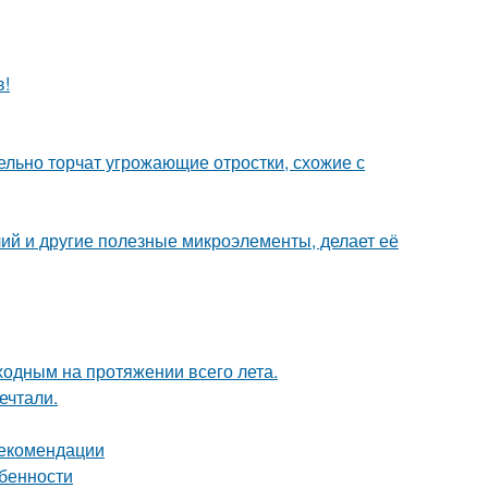
в!
тельно торчат угрожающие отростки, схожие с
ий и другие полезные микроэлементы, делает её
ходным на протяжении всего лета.
ечтали.
рекомендации
обенности