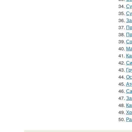
34.
Су
35.
Су
36.
За
37.
Пр
38.
Пр
39.
Со
40.
Ма
41.
Ка
42.
Си
43.
Гр
44.
Ос
45.
Ат
46.
Са
47.
За
48.
Ка
49.
Хр
50.
Ра