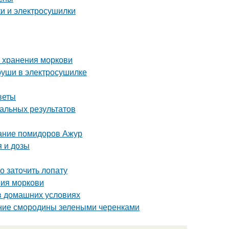
ки и электросушилки
о хранения моркови
груши в электросушилке
веты
мальных результатов
сание помидоров Ажур
 и дозы
о заточить лопату
ния моркови
в домашних условиях
ние смородины зелеными черенками