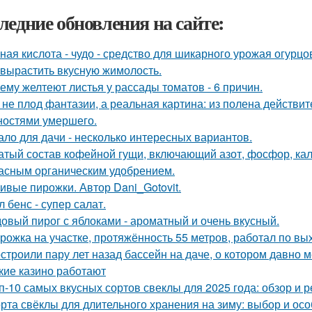
ледние обновления на сайте:
ная кислота - чудо - средство для шикарного урожая огурцо
 вырастить вкусную жимолость.
ему желтеют листья у рассады томатов - 6 причин.
 не плод фантазии, а реальная картина: из полена действи
ностями умершего.
ало для дачи - несколько интересных вариантов.
атый состав кофейной гущи, включающий азот, фосфор, кал
асным органическим удобрением.
ивые пирожки. Автор Dani_Gotovit.
л бенс - супер салат.
овый пирог с яблоками - ароматный и очень вкусный.
рожка на участке, протяжённость 55 метров, работал по вы
строили пару лет назад бассейн на даче, о котором давно м
кие казино работают
п-10 самых вкусных сортов свеклы для 2025 года: обзор и 
рта свёклы для длительного хранения на зиму: выбор и ос