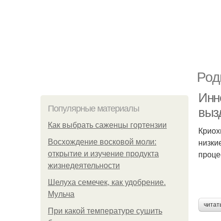
Род
Инн
Популярные материалы
выз
Как выбрать саженцы гортензии
Криох
низки
Восхождение восковой моли:
проце
открытие и изучение продукта
жизнедеятельности
Шелуха семечек, как удобрение.
Мульча
читат
При какой температуре сушить