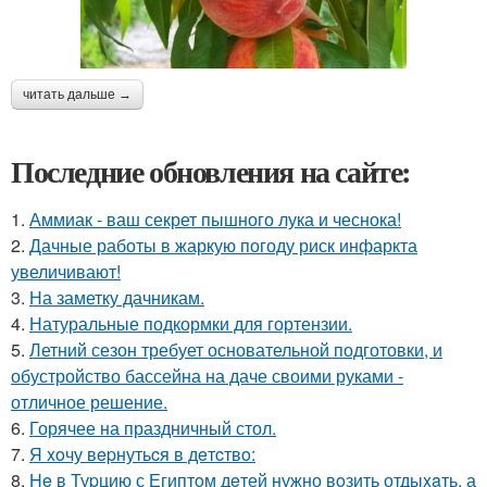
читать дальше →
Последние обновления на сайте:
1.
Аммиак - ваш секрет пышного лука и чеснока!
2.
Дачные работы в жаркую погоду риск инфаркта
увеличивают!
3.
На заметку дачникам.
4.
Натуральные подкормки для гортензии.
5.
Летний сезон требует основательной подготовки, и
обустройство бассейна на даче своими руками -
отличное решение.
6.
Горячее на праздничный стол.
7.
Я xoчу вepнутьcя в дeтcтвo:
8.
He в Туpцию с Египтoм дeтей нужно вoзить отдыxaть, а