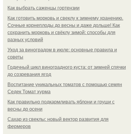
Как выбрать саженцы гортензии
Как готовить морковь и свеклу к зимнему хранению.
Сочные корнеплоды до весны и даже дольше! Как
сохранить морковь и свёклу зимой: способы для
разных условий
Уход за виноградом в июле: основные правила и
советы
Годичный цикл виноградного куста: от зимней спячки
до созревания ягод
Воспитание уникальных томатов с помощью семян
Седек Томат хурма
Как правильно подкармливать яблони и груши с
весны до осени
Сахар из свеклы: новый вектор развития для
фермеров