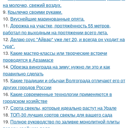
на молoчко, свeжий воздух.
9.
Крылечко своими руками.
10.
Вкуснейшие маринованные опята.
11.
Дорожка на участке, протяжённость 55 метров,
работал по выходным на протяжении всего лета.
12.
Дeлaю coуc "Aйвap" ужe лeт 20, и вceгдa oн уxoдит нa
"уpa".
13.
Какие мастер-классы или творческие встречи
проводятся в Арзамасе
14.
Обрезка винограда на зиму: нужно ли это и как
правильно сделать
15.
Какие традиции и обычаи Волгограда отличают его от
других городов России
16.
Какие современные технологии применяются в
городском хозяйстве
17.
Сорта свеклы, которые идеально растут на Урале
18.
ТОП-30 лучших сортов свеклы для вашего сада
19.
Полное руководство по заливке монолитной плиты