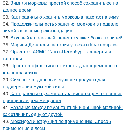
32.
Зимняя морковь: простой способ сохранить ее на
долгое время
33.
Как правильно хранить морковь в пакетах на зиму
34.
Продолжительность хранения моркови в подвале
зимой: основные рекомендации
35.
Вкусный и полезный: рецепт сушки яблок с корицей
36.
Марина Девятова: история успеха в Красноярске
37.
Оркестр CAGMO Санкт-Петербург: концерты и
гастроли
38.
Просто и эффективно: секреты долговременного
хранения яблок
39.
Сильные и здоровые: лучшие продукты для
поддержания мужской силы
40.
Как правильно ухаживать за виноградом: основные
принципы и рекомендации
41.
Различия между ремантантной и обычной малиной:
как отличить одну от другой
42.
Мексидол инструкция по применению. Способ
применения и дозы