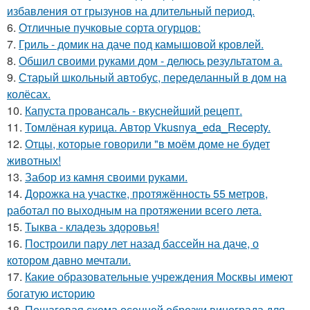
избавления от грызунов на длительный период.
6.
Отличные пучковые сорта огурцов:
7.
Гриль - домик на даче под камышовой кровлей.
8.
Обшил своими руками дом - делюсь результатом а.
9.
Старый школьный автобус, переделанный в дом на
колёсах.
10.
Капуста провансаль - вкуснейший рецепт.
11.
Томлёная курица. Автор Vkusnya_eda_Recepty.
12.
Отцы, которые говорили "в моём доме не будет
животных!
13.
Забор из камня своими руками.
14.
Дорожка на участке, протяжённость 55 метров,
работал по выходным на протяжении всего лета.
15.
Тыква - кладезь здоровья!
16.
Построили пару лет назад бассейн на даче, о
котором давно мечтали.
17.
Какие образовательные учреждения Москвы имеют
богатую историю
18.
Пошаговая схема осенней обрезки винограда для