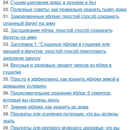
29.
Сушим шиповник дома: в духовке и без
30.
Полезные советы: как правильно хранить тыкву дома
31.
Замороженные яблоки: простой способ сохранить
сезонный фрукт на зиму
32.
Засушивание яблок: простой способ сохранить
фрукты на зиму
33.
Заголовок 1: "Сушеные яблоки в сушилке для
овощей и фруктов: простой способ приготовить
здоровую закуску
34.
Вкусные и здоровые: рецепт чипсов из яблок в
сушилке
35.
Просто и эффективно: как хранить яблоки зимой в
домашних условиях
36.
Продолжительное хранение яблок: 5 секретов,
которые вы должны знать
37.
Зимние яблоки: как хранить их дома
38.
Продукты для усиления потенции: что вы должны
знать
39.
Продукты для крепкого мужского здоровья: что вы