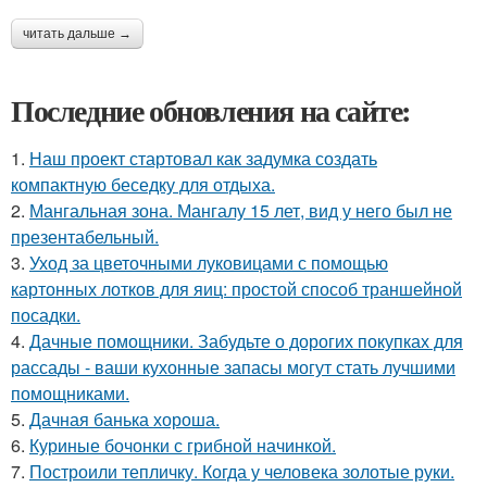
читать дальше →
Последние обновления на сайте:
1.
Наш проект стартовал как задумка создать
компактную беседку для отдыха.
2.
Мангальная зона. Мангалу 15 лет, вид у него был не
презентабельный.
3.
Уход за цветочными луковицами с помощью
картонных лотков для яиц: простой способ траншейной
посадки.
4.
Дачные помощники. Забудьте о дорогих покупках для
рассады - ваши кухонные запасы могут стать лучшими
помощниками.
5.
Дачная банька хороша.
6.
Куриные бочонки с грибной начинкой.
7.
Построили тепличку. Когда у человека золотые руки.