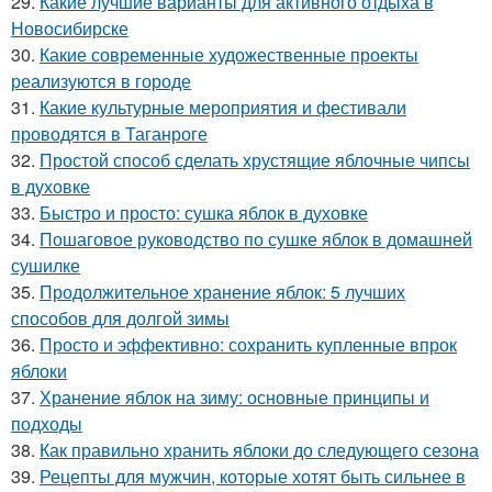
29.
Какие лучшие варианты для активного отдыха в
Новосибирске
30.
Какие современные художественные проекты
реализуются в городе
31.
Какие культурные мероприятия и фестивали
проводятся в Таганроге
32.
Простой способ сделать хрустящие яблочные чипсы
в духовке
33.
Быстро и просто: сушка яблок в духовке
34.
Пошаговое руководство по сушке яблок в домашней
сушилке
35.
Продолжительное хранение яблок: 5 лучших
способов для долгой зимы
36.
Просто и эффективно: сохранить купленные впрок
яблоки
37.
Хранение яблок на зиму: основные принципы и
подходы
38.
Как правильно хранить яблоки до следующего сезона
39.
Рецепты для мужчин, которые хотят быть сильнее в