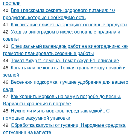
постели
40.
Врач раскрыла секреты здорового питания: 10
продуктов, которые необходимо есть
41.
Как питание влияет на эрекцию: основные продукты
42.
Уход за виноградом в июле: основные правила и
советы
43.
Специальный календарь работ на винограднике: как
грамотно планировать сезонные работы
44.
Томат Ажур f1 семена. Томат Ажур F1: описание
45.
Копать или не копать. Тонкая грань между почвой и
землей
46.
Весенняя подкормка: лучшие удобрения для вашего
сада
47.
Как хранить морковь на зиму в погребе до весны.
Варианты хранения в погребе
48.
Нужно ли мыть морковь перед закладкой.. С
помощью вакуумной упаковки
49.
Обработка капусты от гусениц. Народные средства
от гусениц на капусте