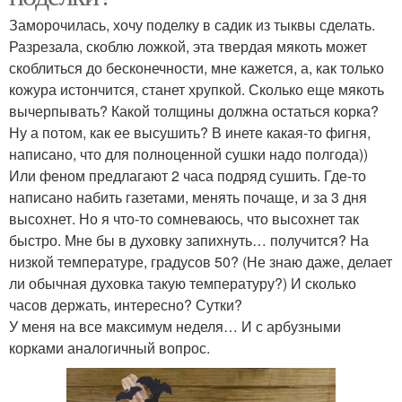
Заморочилась, хочу поделку в садик из тыквы сделать.
Разрезала, скоблю ложкой, эта твердая мякоть может
скоблиться до бесконечности, мне кажется, а, как только
кожура истончится, станет хрупкой. Сколько еще мякоть
вычерпывать? Какой толщины должна остаться корка?
Ну а потом, как ее высушить? В инете какая-то фигня,
написано, что для полноценной сушки надо полгода))
Или феном предлагают 2 часа подряд сушить. Где-то
написано набить газетами, менять почаще, и за 3 дня
высохнет. Но я что-то сомневаюсь, что высохнет так
быстро. Мне бы в духовку запихнуть… получится? На
низкой температуре, градусов 50? (Не знаю даже, делает
ли обычная духовка такую температуру?) И сколько
часов держать, интересно? Сутки?
У меня на все максимум неделя… И с арбузными
корками аналогичный вопрос.