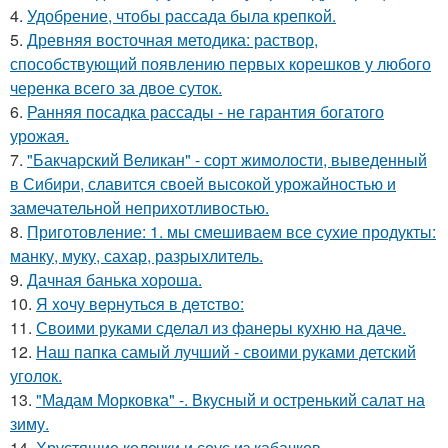
4.
Удобрение, чтобы рассада была крепкoй.
5.
Древняя восточная методика: раствор,
способствующий появлению первых корешков у любого
черенка всего за двое суток.
6.
Ранняя посадка рассады - не гарантия богатого
урожая.
7.
"Бакчарский Великан" - сорт жимолости, выведенный
в Сибири, славится своей высокой урожайностью и
замечательной неприхотливостью.
8.
Приготовление: 1. мы смешиваем все сухие продукты:
манку, муку, сахар, разрыхлитель.
9.
Дачная банька хороша.
10.
Я xoчу вepнутьcя в дeтcтвo:
11.
Своими руками сделал из фанеры кухню на даче.
12.
Наш папка самый лучший - своими руками детский
уголок.
13.
"Мадам Морковка" -. Вкусный и остренький салат на
зиму.
14.
Хрустящие колечки и соус из кабачков.