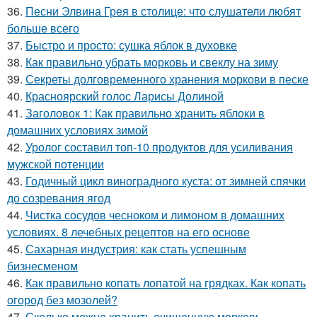
36.
Песни Элвина Грея в столице: что слушатели любят
больше всего
37.
Быстро и просто: сушка яблок в духовке
38.
Как правильно убрать морковь и свеклу на зиму
39.
Секреты долговременного хранения моркови в песке
40.
Красноярский голос Ларисы Долиной
41.
Заголовок 1: Как правильно хранить яблоки в
домашних условиях зимой
42.
Уролог составил топ-10 продуктов для усиливания
мужской потенции
43.
Годичный цикл виноградного куста: от зимней спячки
до созревания ягод
44.
Чистка сосудов чесноком и лимоном в домашних
условиях. 8 лечебных рецептов на его основе
45.
Сахарная индустрия: как стать успешным
бизнесменом
46.
Как правильно копать лопатой на грядках. Как копать
огород без мозолей?
47.
Сколько можно хранить очищенную морковь.