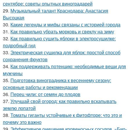
сентябре: советы опытных виноградарей
29.
Музыкальный талант Краснодара: Анастасия
Высоцкая
30.
Какие легенды и мифы связаны с историей города
31.
Как правильно убрать морковь и свеклу на зиму
32.
Как правильно сушить яблоки в электросушилке:
подробный гид
33.
Электрическая сушилка для яблок: простой способ
сохранения фруктов
34.
Как поддерживать потенцию: необходимые вещи для
мужчины
35.
Подготовка виноградника к весеннему сезону:
основные работы и рекомендации
36.
Перец чили: от семян до плодов
37.
Улучшай свой огород: как правильно вскапывать
землю лопатой
38.
Томаты гиганты устойчивые к фитофторе: что это и
почему это важно
39.
Эффективное очищение кровеносных сосудов. «Био-