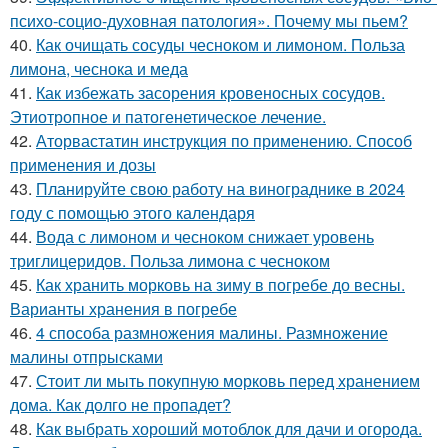
психо-социо-духовная патология». Почему мы пьем?
40.
Как очищать сосуды чесноком и лимоном. Польза
лимона, чеснока и меда
41.
Как избежать засорения кровеносных сосудов.
Этиотропное и патогенетическое лечение.
42.
Аторвастатин инструкция по применению. Способ
применения и дозы
43.
Планируйте свою работу на винограднике в 2024
году с помощью этого календаря
44.
Вода с лимоном и чесноком снижает уровень
триглицеридов. Польза лимона с чесноком
45.
Как хранить морковь на зиму в погребе до весны.
Варианты хранения в погребе
46.
4 способа размножения малины. Размножение
малины отпрысками
47.
Стоит ли мыть покупную морковь перед хранением
дома. Как долго не пропадет?
48.
Как выбрать хороший мотоблок для дачи и огорода.