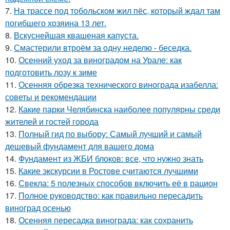
7.
На трассе под тобольском жил пёс, который ждал там
погибшего хозяина 13 лет.
8.
Вскуснейшая квашеная капуста.
9.
Смастерили втроём за одну неделю - беседка.
10.
Осенний уход за виноградом на Урале: как
подготовить лозу к зиме
11.
Осенняя обрезка технического винограда изабелла:
советы и рекомендации
12.
Какие парки Челябинска наиболее популярны среди
жителей и гостей города
13.
Полный гид по выбору: Самый лучший и самый
дешевый фундамент для вашего дома
14.
Фундамент из ЖБИ блоков: все, что нужно знать
15.
Какие экскурсии в Ростове считаются лучшими
16.
Свекла: 5 полезных способов включить её в рацион
17.
Полное руководство: как правильно пересадить
виноград осенью
18.
Осенняя пересадка винограда: как сохранить