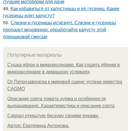
Лучшие мотоблоки для дачи
49.
Как избавиться от капустницы и её гусениц. Какие
гусеницы едят капусту?
50.
Слизни и гусеницы исчезнут. Слизни и гусеницы
пропадут мгновенно: обработайте капусту этой
порошковой смесью
Популярные материалы
Сушка яблок в микроволновке. Как сушить яблоки в
микроволновке в домашних условиях
От Петрозаводска к мировой сцене: успехи оркестра
CAGMO
Описание сорта томата хурма и особенности
выращивания. Характеристика и описание сорта
Сделал открытую беседку своими руками.
Автор: Екатерина Антонова.