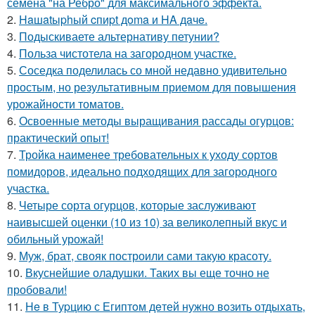
семена "на Ребро" для максимального эффекта.
2.
Haшatыphый cпиpt дoma и HA дaчe.
3.
Подыскиваете альтернативу петунии?
4.
Польза чистотела на загородном участке.
5.
Соседка поделилась со мной недавно удивительно
простым, но результативным приемом для повышения
урожайности томатов.
6.
Освоенные методы выращивания рассады огурцов:
практический опыт!
7.
Тройка наименее требовательных к уходу сортов
помидоров, идеально подходящих для загородного
участка.
8.
Четыре сорта огурцов, которые заслуживают
наивысшей оценки (10 из 10) за великолепный вкус и
обильный урожай!
9.
Муж, брат, свояк построили сами такую красоту.
10.
Вкуснейшие оладушки. Таких вы еще точно не
пробовали!
11.
He в Туpцию с Египтoм дeтей нужно вoзить отдыxaть,