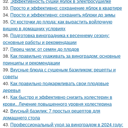
32.
Эффективность сушки яблок в электросушилке
33.
Просто и эффективно: сохранение яблок в квартире
34.
Просто и эффективно: сохранить яблоки до зимы
35.
От косточки до плода: как вырастить войлочную
вишню в домашних условиях
36.
Подготовка виноградника к весеннему сезону:
основные работы и рекомендации
37.
Перец чили: от семян до плодов
38.
Как правильно ухаживать за виноградом: основные
принципы и рекомендации
39.
Вкусные блюда с сушеным базиликом: рецепты и
советы
40.
Как правильно подкармливать свои плодовые
деревья
41.
Как быстро и эффективно снизить холестерин в
крови.. Лечение повышенного уровня холестерина
42.
Вкусный базилик: 7 простых рецептов для
домашнего стола
43.
Профессиональный уход за виноградом в 2024 году: