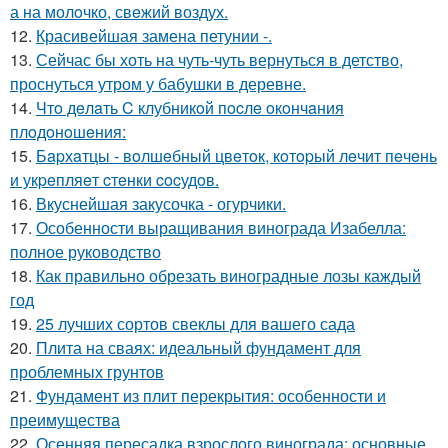
а на молoчко, свeжий воздух.
12.
Красивейшая замена петунии -.
13.
Сейчас бы хоть на чуть-чуть вернуться в детство,
проснуться утром у бабушки в деревне.
14.
Чтo дeлaть C клубникoй пocлe oкoнчaния
плoдoнoшeния:
15.
Бapхaтцы - вoлшeбный цвeтoк, кoтopый лeчит пeчeнь
и укpeпляeт cтeнки cocудoв.
16.
Вкуснейшая закусочка - огурчики.
17.
Особенности выращивания винограда Изабелла:
полное руководство
18.
Как правильно обрезать виноградные лозы каждый
год
19.
25 лучших сортов свеклы для вашего сада
20.
Плита на сваях: идеальный фундамент для
проблемных грунтов
21.
Фундамент из плит перекрытия: особенности и
преимущества
22.
Осенняя пересадка взрослого винограда: основные