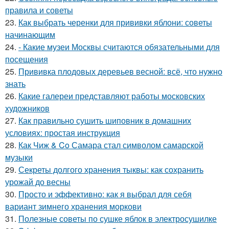
правила и советы
23.
Как выбрать черенки для прививки яблони: советы
начинающим
24.
- Какие музеи Москвы считаются обязательными для
посещения
25.
Прививка плодовых деревьев весной: всё, что нужно
знать
26.
Какие галереи представляют работы московских
художников
27.
Как правильно сушить шиповник в домашних
условиях: простая инструкция
28.
Как Чиж & Co Самара стал символом самарской
музыки
29.
Секреты долгого хранения тыквы: как сохранить
урожай до весны
30.
Просто и эффективно: как я выбрал для себя
вариант зимнего хранения моркови
31.
Полезные советы по сушке яблок в электросушилке