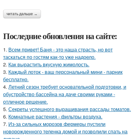
читать дальше →
Последние обновления на сайте:
1.
Всем привет! Баня - это наша страсть, но вот
таскаться по гостям как-то уже надоело.
2.
Как вырастить вкусную жимолость.
3.
Каждый лоток - ваш персональный мини - парник
бесплатно.
4.
Летний сезон требует основательной подготовки, и
обустройство бассейна на даче своими руками -
отличное решение.
5.
Секреты успешного выращивания рассады томатов.
6.
Комнатные растения - фильтры воздуха.
7.
Из-за сильных морозов фермеры пустили
новорожденного теленка домой и позволили спать на
диване.