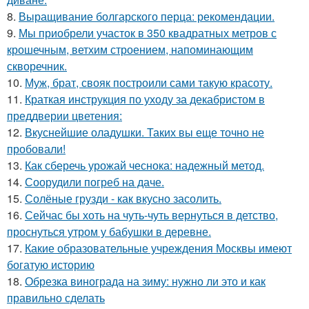
8.
Выращивание болгарского перца: рекомендации.
9.
Мы приобрели участок в 350 квадратных метров с
крошечным, ветхим строением, напоминающим
скворечник.
10.
Муж, брат, свояк построили сами такую красоту.
11.
Краткая инструкция по уходу за декабристом в
преддверии цветения:
12.
Вкуснейшие оладушки. Таких вы еще точно не
пробовали!
13.
Как сберечь урожай чеснока: надежный метод.
14.
Соорудили погреб на даче.
15.
Солёные грузди - как вкусно засолить.
16.
Сейчас бы хоть на чуть-чуть вернуться в детство,
проснуться утром у бабушки в деревне.
17.
Какие образовательные учреждения Москвы имеют
богатую историю
18.
Обрезка винограда на зиму: нужно ли это и как
правильно сделать