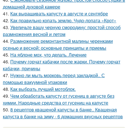
домашней духовой камере
41.
Как выращивать капусту в августе и сентябре
42.
Как правильно копать землю. Чудо-лопата «Крот»
43.
Увеличьте вашу черную смородину: простой способ
размножения весной и летом
44.
Размножение ремонтантной малины черенками
осенью и весной: основные принципы и приемы
45.
На яблоне мох, что делать. Лечение
46.
Почему горчат кабачки после жарки. Почему горчат
кабачки, причины
47.
Нужно ли мыть морковь перед закладкой.. С
помощью вакуумной упаковки
48.
Как выбрать лучший мотоблок.
49.
Чем обработать капусту от гусениц в августе без
химии. Народные средства от гусениц на капусте
50.
8 рецептов квашеной капусты в банке.. Квашеная
капуста в банке на зиму - 6 домашних вкусных рецептов