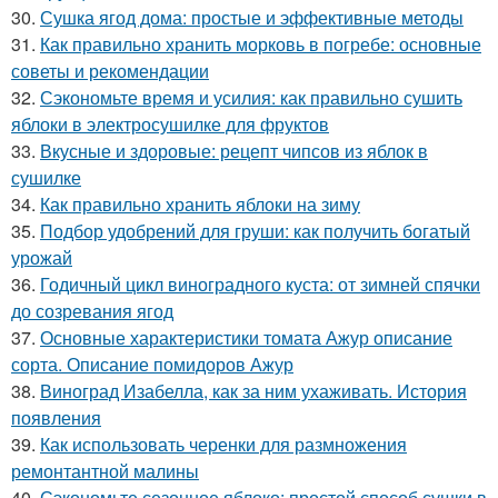
30.
Сушка ягод дома: простые и эффективные методы
31.
Как правильно хранить морковь в погребе: основные
советы и рекомендации
32.
Сэкономьте время и усилия: как правильно сушить
яблоки в электросушилке для фруктов
33.
Вкусные и здоровые: рецепт чипсов из яблок в
сушилке
34.
Как правильно хранить яблоки на зиму
35.
Подбор удобрений для груши: как получить богатый
урожай
36.
Годичный цикл виноградного куста: от зимней спячки
до созревания ягод
37.
Основные характеристики томата Ажур описание
сорта. Описание помидоров Ажур
38.
Виноград Изабелла, как за ним ухаживать. История
появления
39.
Как использовать черенки для размножения
ремонтантной малины
40.
Сэкономьте сезонное яблоко: простой способ сушки в