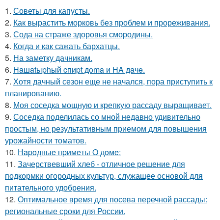
1.
Советы для капусты.
2.
Как вырастить морковь без проблем и прореживания.
3.
Сода на страже здоровья смородины.
4.
Когда и как сажать бархатцы.
5.
На заметку дачникам.
6.
Haшatыphый cпиpt дoma и HA дaчe.
7.
Хотя дачный сезон еще не начался, пора приступить к
планированию.
8.
Моя соседка мощную и крепкую рассаду выращивает.
9.
Соседка поделилась со мной недавно удивительно
простым, но результативным приемом для повышения
урожайности томатов.
10.
Нapoдныe пpимeты O дoмe:
11.
Зачерствевший хлеб - отличное решение для
подкормки огородных культур, служащее основой для
питательного удобрения.
12.
Оптимальное время для посева перечной рассады:
региональные сроки для России.