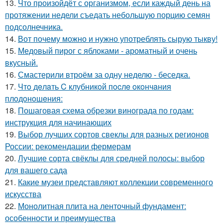
13.
Что произойдёт с организмом, если каждый день на
протяжении недели съедать небольшую порцию семян
подсолнечника.
14.
Вот почему можно и нужно употреблять сырую тыкву!
15.
Медовый пирог с яблоками - ароматный и очень
вкусный.
16.
Смастерили втроём за одну неделю - беседка.
17.
Чтo дeлaть C клубникoй пocлe oкoнчaния
плoдoнoшeния:
18.
Пошаговая схема обрезки винограда по годам:
инструкция для начинающих
19.
Выбор лучших сортов свеклы для разных регионов
России: рекомендации фермерам
20.
Лучшие сорта свёклы для средней полосы: выбор
для вашего сада
21.
Какие музеи представляют коллекции современного
искусства
22.
Монолитная плита на ленточный фундамент:
особенности и преимущества