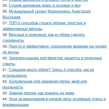
35.
Сушим шиповник дома: в духовке и без
36.
Музыкальный талант Краснодара: Анастасия
Высоцкая
37.
ТОП-5 способов сушить яблоки: простые и
эффективные методы
38.
Вкусные и полезные: как из яблок сделать
сухофрукты
39.
Просто и эффективно: сохранение моркови на грядке
до весны
40.
Электросушилка для фруктов: рецепты и полезные
советы
41.
Слишком много яблок? Здесь 3 способа, как их
использовать
42.
Холодильник для хранения яблок: миф или
реальность
43.
Зимние яблоки: как хранить их дома
44.
Уход за виноградом в начале лета: основные этапы и
рекомендации