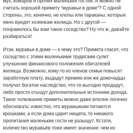
мух, комаров и прочих маленьких гостей. А можно ли
считать хорошей примету “муравьи в доме”? С одной
стороны, это, конечно, не клопы или тараканы, которые
явно вредят хозяевам жилища. Но с другой —
понравилось бы вам такое соседство? Ну что ж, давайте
разбираться!
Итак, муравьи в доме — к чему это? Примета гласит, что
соседство с этими маленькими трудягами сулит
улучшение финансового положения обитателей
жилища. Возможно, кому-то из членов семьи повысят
заработную плату, выдадут премию или же домочадцы
получат богатое наследство, что-то выгодно продадут,
либо просто отыщут дополнительные источники дохода.
Такое толкование приметы можно даже вполне логично
обосновать: известно, что муравьишки питаются
крошками, а если дома царит нищета, то никакого
пропитания маленькие гости не разыщут. Кстати,
количество муравьёв тоже имеет значение: чем их