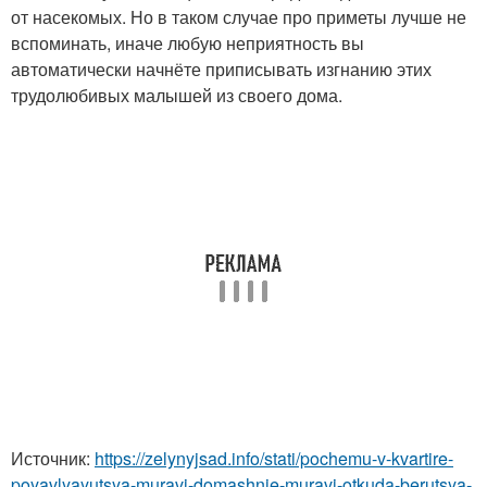
от насекомых. Но в таком случае про приметы лучше не
вспоминать, иначе любую неприятность вы
автоматически начнёте приписывать изгнанию этих
трудолюбивых малышей из своего дома.
Источник:
https://zelynyjsad.info/stati/pochemu-v-kvartire-
poyavlyayutsya-muravi-domashnie-muravi-otkuda-berutsya-