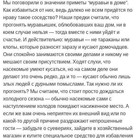
Мы поговорили о значении приметы “муравьи в доме”.
Как избавиться от них, ведь далеко не всем придётся по
нраву такое соседство? Наши предки считали, что
прогонять муравьишек, облюбовавших ваш дом, ни в
коем случае нельзя — тогда вместе с ними уйдёт и
счастье. И действительно: муравьи — не тараканы или
клопы, которые разносят заразу и кусают домочадцев.
Они спокойно занимаются своими делами и никому не
мешают своим присутствием. Ходят слухи, что
насекомые умеют кусаться, но на самом деле они
делают это очень редко, да и то — кусают обычно лишь
злых людей с дурными помыслами. Так нужно ли их
прогонять? Мы считаем, что стоит просто дождаться
холодного сезона — обычно насекомые сами с
наступлением холодов покидают насиженное место. А
если же вам очень неприятен их внешний вид или по
какой-то другой причине раздражают непрошенные
гости — забудьте о суевериях, зайдите в хозяйственный
магазин и купите специальное средство для избавления