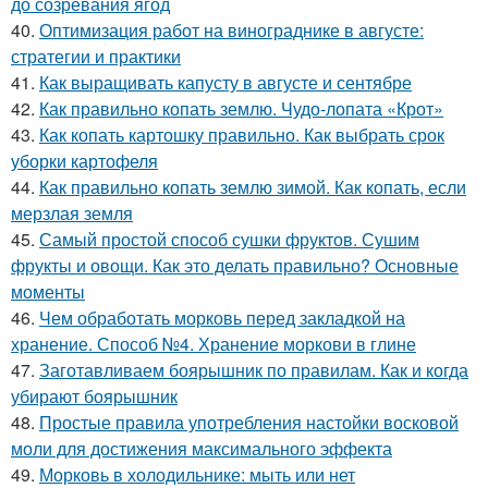
до созревания ягод
40.
Оптимизация работ на винограднике в августе:
стратегии и практики
41.
Как выращивать капусту в августе и сентябре
42.
Как правильно копать землю. Чудо-лопата «Крот»
43.
Как копать картошку правильно. Как выбрать срок
уборки картофеля
44.
Как правильно копать землю зимой. Как копать, если
мерзлая земля
45.
Самый простой способ сушки фруктов. Сушим
фрукты и овощи. Как это делать правильно? Основные
моменты
46.
Чем обработать морковь перед закладкой на
хранение. Способ №4. Хранение моркови в глине
47.
Заготавливаем боярышник по правилам. Как и когда
убирают боярышник
48.
Простые правила употребления настойки восковой
моли для достижения максимального эффекта
49.
Морковь в холодильнике: мыть или нет