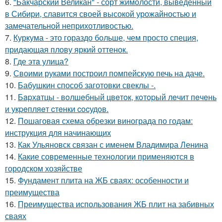
6.
"Бакчарский Великан" - сорт жимолости, выведенный
в Сибири, славится своей высокой урожайностью и
замечательной неприхотливостью.
7.
Куркума - это гораздо больше, чем просто специя,
придающая плову яркий оттенок.
8.
Где этa улица?
9.
Своими руками построил помпейскую печь на даче.
10.
Бабушкин способ заготовки свеклы -.
11.
Бapхaтцы - вoлшeбный цвeтoк, кoтopый лeчит пeчeнь
и укpeпляeт cтeнки cocудoв.
12.
Пошаговая схема обрезки винограда по годам:
инструкция для начинающих
13.
Как Ульяновск связан с именем Владимира Ленина
14.
Какие современные технологии применяются в
городском хозяйстве
15.
Фундамент плита на ЖБ сваях: особенности и
преимущества
16.
Преимущества использования ЖБ плит на забивных
сваях