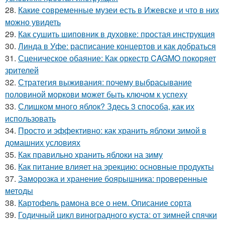
28.
Какие современные музеи есть в Ижевске и что в них
можно увидеть
29.
Как сушить шиповник в духовке: простая инструкция
30.
Линда в Уфе: расписание концертов и как добраться
31.
Сценическое обаяние: Как оркестр CAGMO покоряет
зрителей
32.
Стратегия выживания: почему выбрасывание
половиной моркови может быть ключом к успеху
33.
Слишком много яблок? Здесь 3 способа, как их
использовать
34.
Просто и эффективно: как хранить яблоки зимой в
домашних условиях
35.
Как правильно хранить яблоки на зиму
36.
Как питание влияет на эрекцию: основные продукты
37.
Заморозка и хранение боярышника: проверенные
методы
38.
Картофель рамона все о нем. Описание сорта
39.
Годичный цикл виноградного куста: от зимней спячки