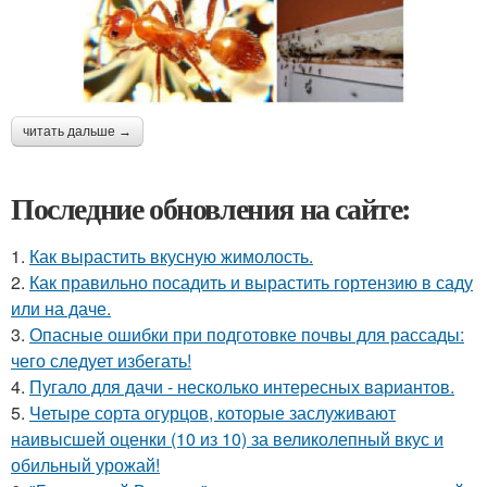
читать дальше →
Последние обновления на сайте:
1.
Как вырастить вкусную жимолость.
2.
Как правильно посадить и вырастить гортензию в саду
или на даче.
3.
Опасные ошибки при подготовке почвы для рассады:
чего следует избегать!
4.
Пугало для дачи - несколько интересных вариантов.
5.
Четыре сорта огурцов, которые заслуживают
наивысшей оценки (10 из 10) за великолепный вкус и
обильный урожай!