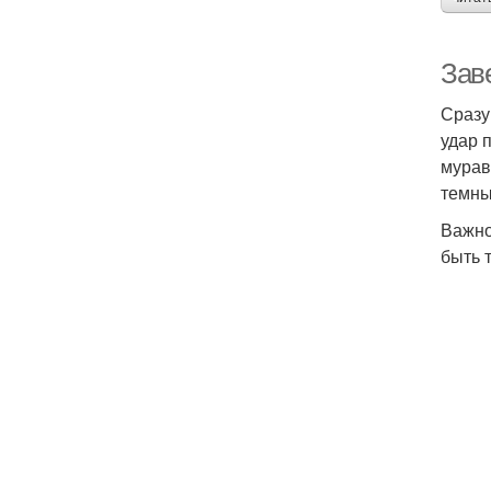
Зав
Сразу
удар 
мурав
темны
Важно
быть 