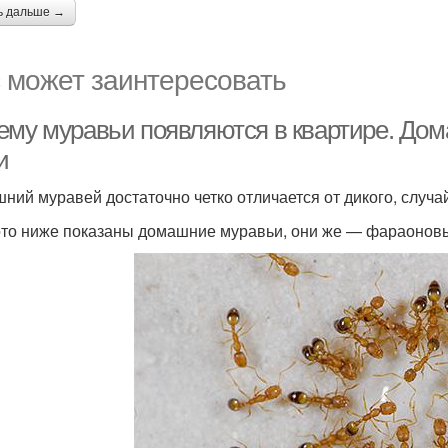
ь дальше →
 может заинтересовать
ему муравьи появляются в квартире. До
и
ний муравей достаточно четко отличается от дикого, случ
то ниже показаны домашние муравьи, они же — фараонов