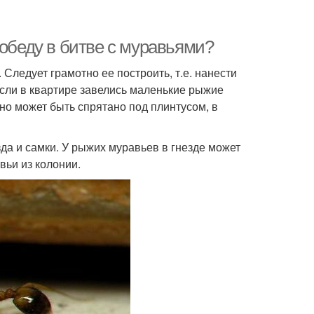
победу в битве с муравьями?
 Следует грамотно ее построить, т.е. нанести
сли в квартире завелись маленькие рыжие
Оно может быть спрятано под плинтусом, в
зда и самки. У рыжих муравьев в гнезде может
вьи из колонии.