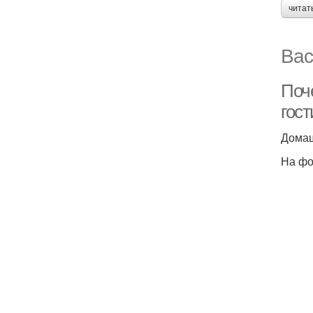
читат
Вас
Поч
гост
Домаш
На фо