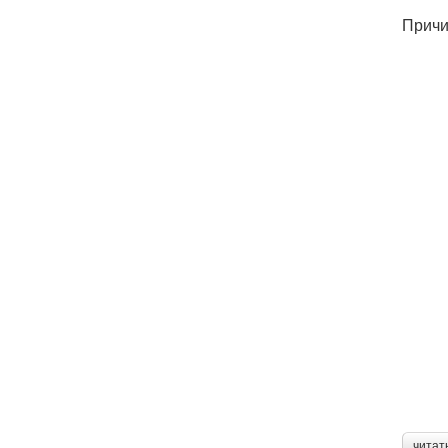
Причи
читат