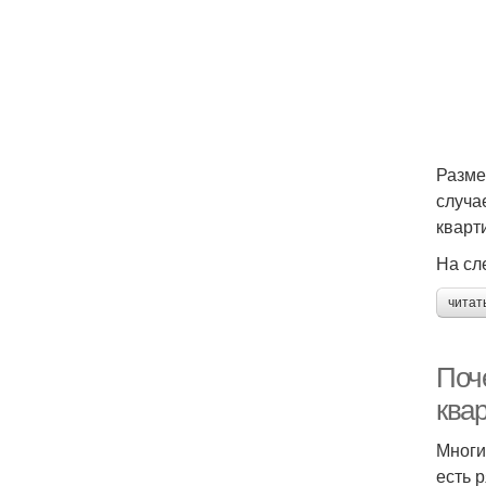
Разме
случа
кварт
На сл
читат
Поч
ква
Многи
есть р