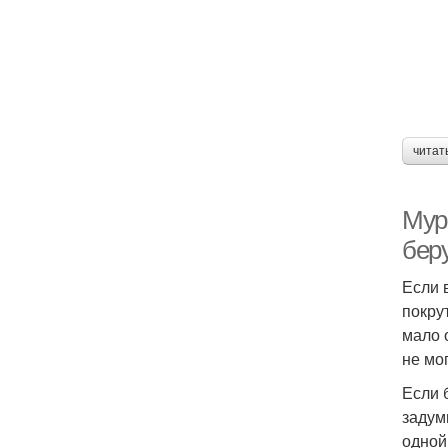
читат
Мур
бер
Если 
покру
мало 
не мо
Если 
задум
одной