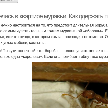
елись в квартире муравьи. Как одержать 
 нужно настроиться на то, что предстоит длительная борьба.
по самым чувствительным точкам муравьиной «обороны». Е
ьи, ищите гнездо, в котором самка производят потомство. 
х углах мебели, комнаты.
! По сути, конечный итог борьбы – полное уничтожение гне
только одна «королева». Если она погибает, гибнут все мура