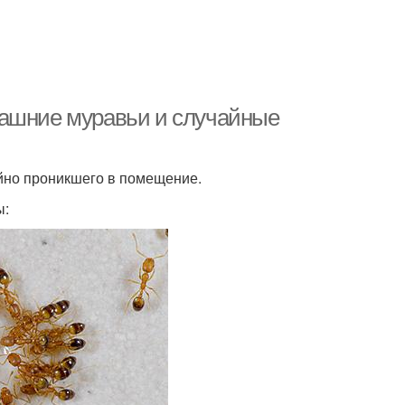
машние муравьи и случайные
айно проникшего в помещение.
ы: