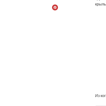
крыль
Из ко