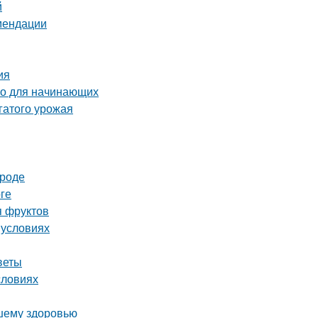
й
омендации
ия
во для начинающих
гатого урожая
ороде
ге
я фруктов
 условиях
веты
словиях
ашему здоровью