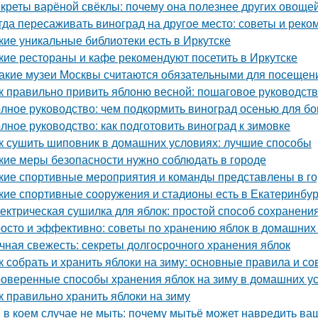
креты варёной свёклы: почему она полезнее других овоще
гда пересаживать виноград на другое место: советы и рек
кие уникальные библиотеки есть в Иркутске
кие рестораны и кафе рекомендуют посетить в Иркутске
Какие музеи Москвы считаются обязательными для посещен
к правильно привить яблоню весной: пошаговое руководст
лное руководство: чем подкормить виноград осенью для бо
лное руководство: как подготовить виноград к зимовке
к сушить шиповник в домашних условиях: лучшие способы
кие меры безопасности нужно соблюдать в городе
кие спортивные мероприятия и команды представлены в г
кие спортивные сооружения и стадионы есть в Екатеринбур
ектрическая сушилка для яблок: простой способ сохранени
осто и эффективно: советы по хранению яблок в домашних
чная свежесть: секреты долгосрочного хранения яблок
к собрать и хранить яблоки на зиму: основные правила и со
оверенные способы хранения яблок на зиму в домашних у
к правильно хранить яблоки на зиму
 в коем случае не мыть: почему мытьё может навредить в