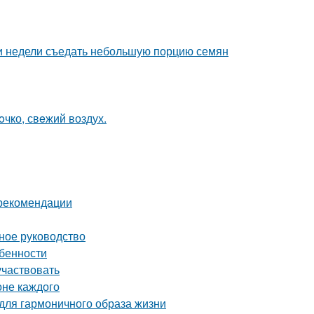
ии недели съедать небольшую порцию семян
oчко, свeжий воздух.
 рекомендации
ное руководство
обенности
участвовать
оне каждого
 для гармоничного образа жизни