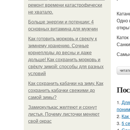
ремонт времени катастрофически
не хватало.
Катан
Одно 
Больше энергии и потенции: 4
откры
основных витамина для мужчин
Каток
Как готовить морковь и свеклу к
Санки
зимнему хранению. Сочные
корнеплоды до весны и даже
Самые
дольше! Как сохранить морковь и
свёклу зимой: способы для разных
читат
условий
Как сохранить кабачки на зиму. Как
Пос
сохранить кабачки свежими до
самой зимы?
1.
Для
Замиокулькас желтеют и сохнут
поним
листья. Почему листочки меняют
2.
Как
свой окрас
3.
5 с