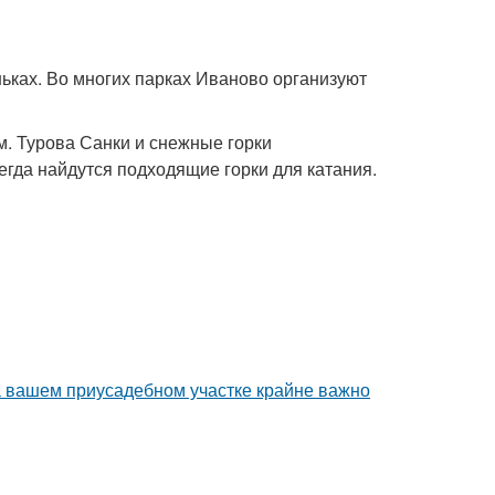
ьках. Во многих парках Иваново организуют
м. Турова Санки и снежные горки
егда найдутся подходящие горки для катания.
а вашем приусадебном участке крайне важно