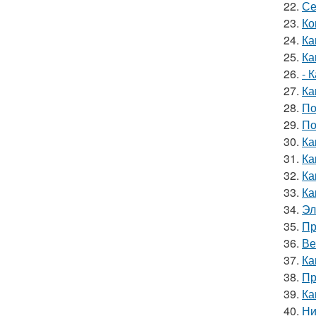
22.
Се
23.
Ко
24.
Ка
25.
Ка
26.
- 
27.
Ка
28.
По
29.
По
30.
Ка
31.
Ка
32.
Ка
33.
Ка
34.
Эл
35.
Пр
36.
Ве
37.
Ка
38.
Пр
39.
Ка
40.
Ни