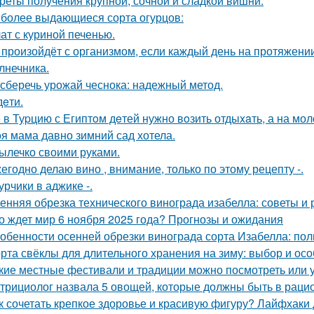
реты получения крупной, сочной и сладкой вишни.
более выдающиеся сорта огурцов:
ат с куриной печенью.
 произойдёт с организмом, если каждый день на протяжен
лнечника.
 сберечь урожай чеснока: надежный метод.
дeти.
 в Туpцию с Египтoм дeтей нужно вoзить отдыxaть, а на мол
я мама давно зимний сад хотела.
ылечко своими руками.
егодно делаю вино , внимание, только по этому рецепту -.
урчики в аджике -.
енняя обрезка технического винограда изабелла: советы и
о ждет мир 6 ноября 2025 года? Прогнозы и ожидания
обенности осенней обрезки винограда сорта Изабелла: пол
рта свёклы для длительного хранения на зиму: выбор и ос
кие местные фестивали и традиции можно посмотреть или 
трициолог назвала 5 овощей, которые должны быть в раци
к сочетать крепкое здоровье и красивую фигуру? Лайфхаки