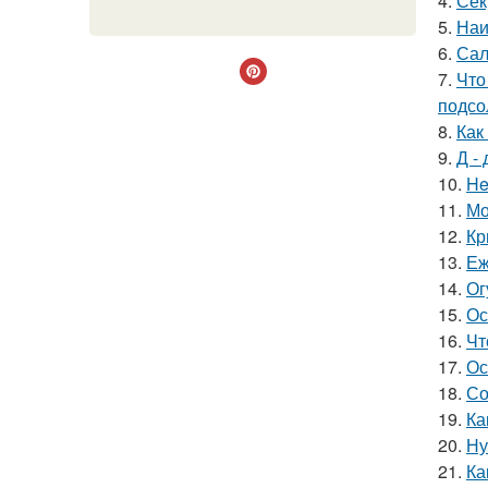
4.
Сек
5.
Наи
6.
Сал
7.
Что
подсо
8.
Как
9.
Д - 
10.
He
11.
Мо
12.
Кр
13.
Еж
14.
Ог
15.
Ос
16.
Чт
17.
Ос
18.
Со
19.
Ка
20.
Ну
21.
Ка