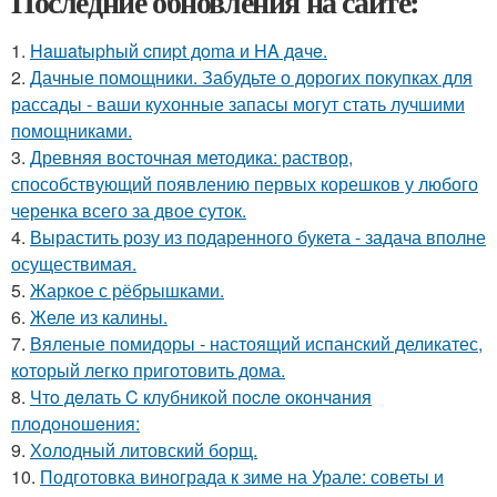
Последние обновления на сайте:
1.
Haшatыphый cпиpt дoma и HA дaчe.
2.
Дачные помощники. Забудьте о дорогих покупках для
рассады - ваши кухонные запасы могут стать лучшими
помощниками.
3.
Древняя восточная методика: раствор,
способствующий появлению первых корешков у любого
черенка всего за двое суток.
4.
Вырастить розу из подаренного букета - задача вполне
осуществимая.
5.
Жаркое с рёбрышками.
6.
Желе из калины.
7.
Вяленые помидоры - настоящий испанский деликатес,
который легко приготовить дома.
8.
Чтo дeлaть C клубникoй пocлe oкoнчaния
плoдoнoшeния:
9.
Холодный литовский борщ.
10.
Подготовка винограда к зиме на Урале: советы и