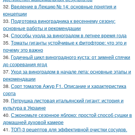
32.
Введение в Лекцию № 14: основные понятия и
концепции
33.
Подготовка виноградника к весеннему сезону:
основные работы и рекомендации
34.
Способы ухода за виноградом в летнее время года
35.
Томаты гиганты устойчивые к фитофторе: что это и
почему это важно
36.
Годичный цикл виноградного куста: от зимней спячки
до созревания ягод
37.
Уход за виноградом в начале лета: основные этапы и
рекомендации
38.
Сорт томатов Ажур F1. Описание и характеристика
сорта
39.
Петрушка листовая итальянский гигант: история и
культура в Украине
40.
Сэкономьте сезонное яблоко: простой способ сушки в
домашней духовой камере
41.
ТОП-3 рецептов для эффективной очистки сосудов.