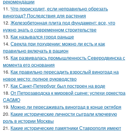
рекомендации
11.
Что происходит, если неправильно обрезать
виноград? Последствия для растения
12.
Железобетонная плита под фундамент: все, что
нужно знать о современном строительстве
13.
Как назывался город раньше
14.
Свекла при похудении: можно ли есть и как
правильно включать в рацион
15.
Как развивалась промышленность Северодвинска с
момента его основания
16.
Как правильно пересадить взрослый виноград на
новое место: полное руководство
17.
Как Санкт-Петербург был построен на воде
18.
От Петрозаводска к мировой сцене: успехи оркестра
CAGMO
19.
Можно ли пересаживать виноград в конце октября
20.
Какие исторические личности сыграли ключевую
роль в истории Москвы
21.
Какие исторические памятники Ставрополя имеют