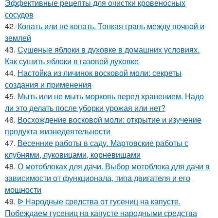
Эффективные рецепты для очистки кровеносных
сосудов
42.
Копать или не копать. Тонкая грань между почвой и
землей
43.
Сушеные яблоки в духовке в домашних условиях.
Как сушить яблоки в газовой духовке
44.
Настойка из личинок восковой моли: секреты
создания и применения
45.
Мыть или не мыть морковь перед хранением. Надо
ли это делать после уборки урожая или нет?
46.
Восхождение восковой моли: открытие и изучение
продукта жизнедеятельности
47.
Весенние работы в саду. Мартовские работы с
клубнями, луковицами, корневищами
48.
О мотоблоках для дачи. Выбор мотоблока для дачи в
зависимости от функционала, типа двигателя и его
мощности
49.
ᐉ Народные средства от гусениц на капусте.
Побеждаем гусениц на капусте народными средства