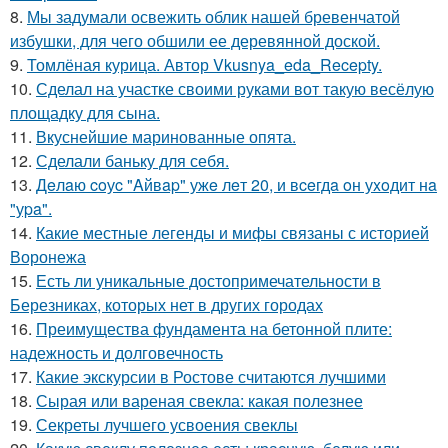
8.
Мы задумали освежить облик нашей бревенчатой
избушки, для чего обшили ее деревянной доской.
9.
Томлёная курица. Автор Vkusnya_eda_Recepty.
10.
Сделал на участке своими руками вот такую весёлую
площадку для сына.
11.
Вкуснейшие маринованные опята.
12.
Сделали баньку для себя.
13.
Дeлaю coуc "Aйвap" ужe лeт 20, и вceгдa oн уxoдит нa
"уpa".
14.
Какие местные легенды и мифы связаны с историей
Воронежа
15.
Есть ли уникальные достопримечательности в
Березниках, которых нет в других городах
16.
Преимущества фундамента на бетонной плите:
надежность и долговечность
17.
Какие экскурсии в Ростове считаются лучшими
18.
Сырая или вареная свекла: какая полезнее
19.
Секреты лучшего усвоения свеклы