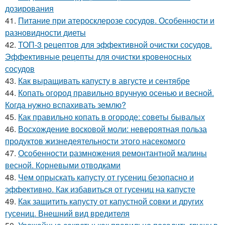
дозирования
41.
Питание при атеросклерозе сосудов. Особенности и
разновидности диеты
42.
ТОП-3 рецептов для эффективной очистки сосудов.
Эффективные рецепты для очистки кровеносных
сосудов
43.
Как выращивать капусту в августе и сентябре
44.
Копать огород правильно вручную осенью и весной.
Когда нужно вспахивать землю?
45.
Как правильно копать в огороде: советы бывалых
46.
Восхождение восковой моли: невероятная польза
продуктов жизнедеятельности этого насекомого
47.
Особенности размножения ремонтантной малины
весной. Корневыми отводками
48.
Чем опрыскать капусту от гусениц безопасно и
эффективно. Как избавиться от гусениц на капусте
49.
Как защитить капусту от капустной совки и других
гусениц. Внешний вид вредителя