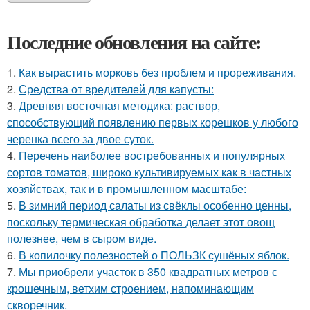
Последние обновления на сайте:
1.
Как вырастить морковь без проблем и прореживания.
2.
Средства от вредителей для капусты:
3.
Древняя восточная методика: раствор,
способствующий появлению первых корешков у любого
черенка всего за двое суток.
4.
Перечень наиболее востребованных и популярных
сортов томатов, широко культивируемых как в частных
хозяйствах, так и в промышленном масштабе:
5.
В зимний период салаты из свёклы особенно ценны,
поскольку термическая обработка делает этот овощ
полезнее, чем в сыром виде.
6.
В копилочку полезностей о ПОЛЬЗК сушёных яблок.
7.
Мы приобрели участок в 350 квадратных метров с
крошечным, ветхим строением, напоминающим
скворечник.