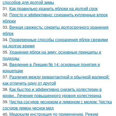
способов для долгой зимы
31.
Как правильно хранить яблоки на долгий срок
32.
Просто и эффективно: сохранить купленные впрок
яблоки
33.
Вечная свежесть: секреты долгосрочного хранения
яблок
34.
Проверенные способы сохранения яблок свежими
на долгое время
35.
Хранение яблок на зиму: основные принципы и
подходы
36.
Введение в Лекцию № 14: основные понятия и
концепции
37.
Различия между ремантантной и обычной малиной:
как отличить одну от другой
38.
Как быстро и эффективно снизить холестерин в
крови.. Лечение повышенного уровня холестерина
39.
Чистка сосудов чесноком и лимоном с медом. Чистка
сосудов лимон чеснок мед
40.
Мидокалм инструкция по применению. Режим