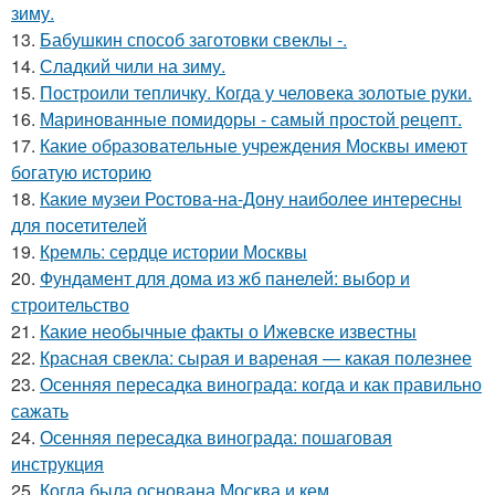
зиму.
13.
Бабушкин способ заготовки свеклы -.
14.
Сладкий чили на зиму.
15.
Построили тепличку. Когда у человека золотые руки.
16.
Маринованные помидоры - самый простой рецепт.
17.
Какие образовательные учреждения Москвы имеют
богатую историю
18.
Какие музеи Ростова-на-Дону наиболее интересны
для посетителей
19.
Кремль: сердце истории Москвы
20.
Фундамент для дома из жб панелей: выбор и
строительство
21.
Какие необычные факты о Ижевске известны
22.
Красная свекла: сырая и вареная — какая полезнее
23.
Осенняя пересадка винограда: когда и как правильно
сажать
24.
Осенняя пересадка винограда: пошаговая
инструкция
25.
Когда была основана Москва и кем