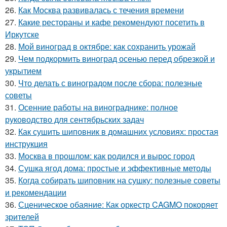
26.
Как Москва развивалась с течения времени
27.
Какие рестораны и кафе рекомендуют посетить в
Иркутске
28.
Мой виноград в октябре: как сохранить урожай
29.
Чем подкормить виноград осенью перед обрезкой и
укрытием
30.
Что делать с виноградом после сбора: полезные
советы
31.
Осенние работы на винограднике: полное
руководство для сентябрьских задач
32.
Как сушить шиповник в домашних условиях: простая
инструкция
33.
Москва в прошлом: как родился и вырос город
34.
Сушка ягод дома: простые и эффективные методы
35.
Когда собирать шиповник на сушку: полезные советы
и рекомендации
36.
Сценическое обаяние: Как оркестр CAGMO покоряет
зрителей