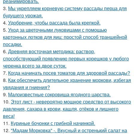
реанимировать.
3.
Мы укрепляем корневую систему рассады перца для
будущего урожая.
4.
Удобрение, чтобы рассада была крепкoй.
5.
Уход за цветочными луковицами с помощью
картонных лотков для яиц: простой способ траншейной
посадки.
6.
Древняя восточная методика: раствор,
способствующий появлению первых корешков у любого
черенка всего за двое суток.
7.
Когда начинать посев томатов для здоровой рассады?
8.
Как обеспечить длительное хранение моркови, избегая
увядания и гниения?
9.
Малоизвестные сокровища ягодного царства.
10.
Этот лист - невероятно мощное средство от высокого
давления, сахара в крови, кашля, отёков и лишнего
веса!
11.
Куриные бочонки с грибной начинкой.
12.
"Мадам Морковка" -. Вкусный и остренький салат на