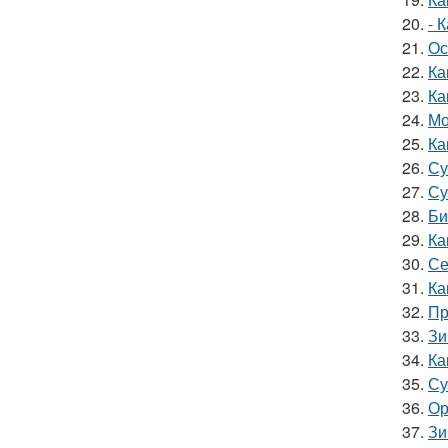
20.
- 
21.
Ос
22.
Ка
23.
Ка
24.
Мо
25.
Ка
26.
Су
27.
Су
28.
Би
29.
Ка
30.
Се
31.
Ка
32.
Пр
33.
Зи
34.
Ка
35.
Су
36.
Ор
37.
Зи