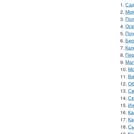
1.
Сад
2.
Моя
3.
Пол
4.
Осв
5.
Поч
6.
Бер
7.
Кал
8.
Пер
9.
Мал
10.
Мо
11.
Ви
12.
Об
13.
Св
14.
Ск
15.
Ин
16.
Ка
17.
Ка
18.
Сы
19.
Ка