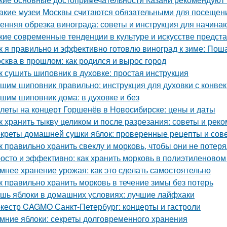
Какие музеи Москвы считаются обязательными для посещен
енняя обрезка винограда: советы и инструкция для начин
кие современные тенденции в культуре и искусстве предст
к я правильно и эффективно готовлю виноград к зиме: Пош
сква в прошлом: как родился и вырос город
к сушить шиповник в духовке: простая инструкция
шим шиповник правильно: инструкция для духовки с конве
шим шиповник дома: в духовке и без
леты на концерт Горшенёв в Новосибирске: цены и даты
к хранить тыкву целиком и после разрезания: советы и рек
креты домашней сушки яблок: проверенные рецепты и сов
к правильно хранить свеклу и морковь, чтобы они не потер
осто и эффективно: как хранить морковь в полиэтиленовом
мнее хранение урожая: как это сделать самостоятельно
к правильно хранить морковь в течение зимы без потерь
шь яблоки в домашних условиях: лучшие лайфхаки
кестр CAGMO Санкт-Петербург: концерты и гастроли
мние яблоки: секреты долговременного хранения