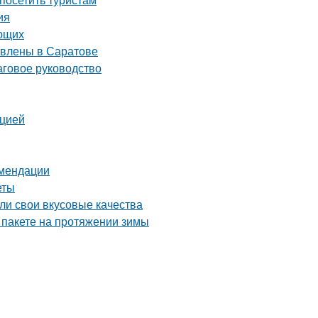
ия
ающих
авлены в Саратове
аговое руководство
кцией
омендации
еты
яли свои вкусовые качества
 пакете на протяжении зимы