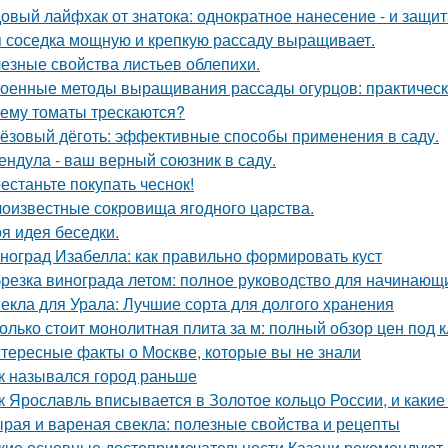
овый лайфхак от знатока: однократное нанесение - и защита
 соседка мощную и крепкую рассаду выращивает.
езные свойства листьев облепихи.
оенные методы выращивания рассады огурцов: практическ
ему томаты трескаются?
ёзовый дёготь: эффективные способы применения в саду.
ендула - ваш верный союзник в саду.
естаньте покупать чеснок!
оизвестные сокровища ягодного царства.
я идея беседки.
ноград Изабелла: как правильно формировать куст
резка винограда летом: полное руководство для начинающ
екла для Урала: Лучшие сорта для долгого хранения
олько стоит монолитная плита за м: полный обзор цен под 
тересные факты о Москве, которые вы не знали
к назывался город раньше
к Ярославль вписывается в Золотое кольцо России, и какие
рая и вареная свекла: полезные свойства и рецепты
кие основные достопримечательности Казани рекомендуют 