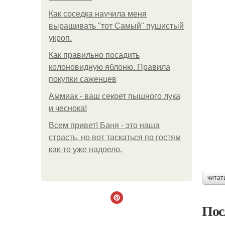
Как соседка научила меня
выращивать "тот Самый" пушистый
укроп.
Как правильно посадить
колоновидную яблоню. Правила
покупки саженцев
Аммиак - ваш секрет пышного лука
и чеснока!
Всем привет! Баня - это наша
страсть, но вот таскаться по гостям
как-то уже надоело.
читат
Пос