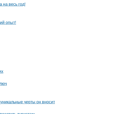
 на весь год!
ий опыт!
их
ключ
 уникальные черты он вносит
посетить туристам