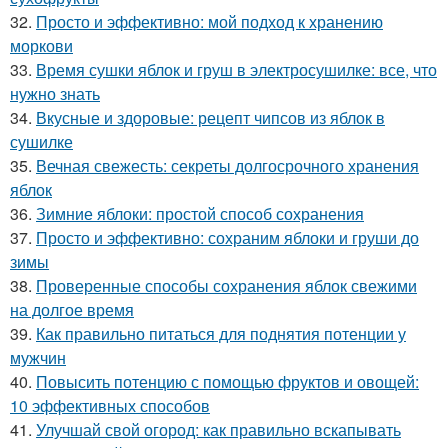
32.
Просто и эффективно: мой подход к хранению
моркови
33.
Время сушки яблок и груш в электросушилке: все, что
нужно знать
34.
Вкусные и здоровые: рецепт чипсов из яблок в
сушилке
35.
Вечная свежесть: секреты долгосрочного хранения
яблок
36.
Зимние яблоки: простой способ сохранения
37.
Просто и эффективно: сохраним яблоки и груши до
зимы
38.
Проверенные способы сохранения яблок свежими
на долгое время
39.
Как правильно питаться для поднятия потенции у
мужчин
40.
Повысить потенцию с помощью фруктов и овощей:
10 эффективных способов
41.
Улучшай свой огород: как правильно вскапывать