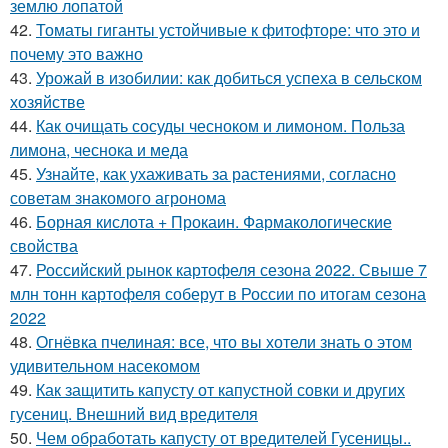
землю лопатой
42.
Томаты гиганты устойчивые к фитофторе: что это и
почему это важно
43.
Урожай в изобилии: как добиться успеха в сельском
хозяйстве
44.
Как очищать сосуды чесноком и лимоном. Польза
лимона, чеснока и меда
45.
Узнайте, как ухаживать за растениями, согласно
советам знакомого агронома
46.
Борная кислота + Прокаин. Фармакологические
свойства
47.
Российский рынок картофеля сезона 2022. Свыше 7
млн тонн картофеля соберут в России по итогам сезона
2022
48.
Огнёвка пчелиная: все, что вы хотели знать о этом
удивительном насекомом
49.
Как защитить капусту от капустной совки и других
гусениц. Внешний вид вредителя
50.
Чем обработать капусту от вредителей Гусеницы..