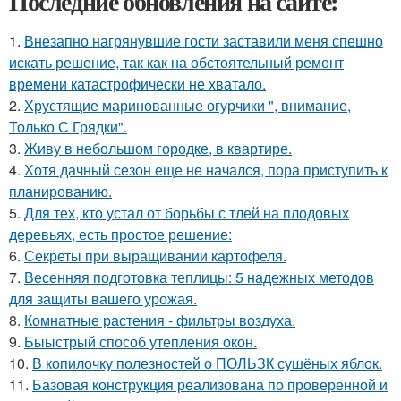
Последние обновления на сайте:
1.
Внезапно нагрянувшие гости заставили меня спешно
искать решение, так как на обстоятельный ремонт
времени катастрофически не хватало.
2.
Хрустящие маринованные огурчики ", внимание,
Только С Грядки".
3.
Живу в небольшом городке, в квартире.
4.
Хотя дачный сезон еще не начался, пора приступить к
планированию.
5.
Для тех, кто устал от борьбы с тлей на плодовых
деревьях, есть простое решение:
6.
Секреты при выращивании картофеля.
7.
Весенняя подготовка теплицы: 5 надежных методов
для защиты вашего урожая.
8.
Комнатные растения - фильтры воздуха.
9.
Быыстрый способ утепления окон.
10.
В копилочку полезностей о ПОЛЬЗК сушёных яблок.
11.
Базовая конструкция реализована по проверенной и