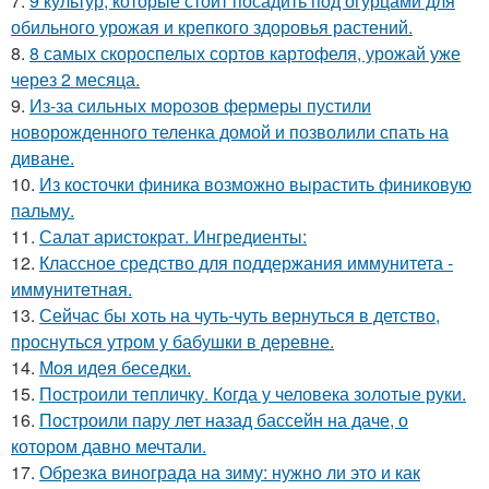
7.
9 культур, которые стоит посадить под огурцами для
обильного урожая и крепкого здоровья растений.
8.
8 самых скороспелых сортов картофеля, урожай уже
через 2 месяца.
9.
Из-за сильных морозов фермеры пустили
новорожденного теленка домой и позволили спать на
диване.
10.
Из косточки финика возможно вырастить финиковую
пальму.
11.
Салат аристократ. Ингредиенты:
12.
Классное средство для поддержания иммунитета -
иммyнитeтнaя.
13.
Сейчас бы хоть на чуть-чуть вернуться в детство,
проснуться утром у бабушки в деревне.
14.
Моя идея беседки.
15.
Построили тепличку. Когда у человека золотые руки.
16.
Построили пару лет назад бассейн на даче, о
котором давно мечтали.
17.
Обрезка винограда на зиму: нужно ли это и как