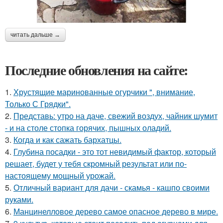
читать дальше →
Последние обновления на сайте:
1.
Хрустящие маринованные огурчики ", внимание,
Только С Грядки".
2.
Представь: утро на даче, свежий воздух, чайник шумит
- и на столе стопка горячих, пышных оладий.
3.
Когда и как сажать бархатцы.
4.
Глубина посадки - это тот невидимый фактор, который
решает, будет у тебя скромный результат или по-
настоящему мощный урожай.
5.
Отличный вариант для дачи - скамья - кашпо своими
руками.
6.
Манцинелловое дерево самое опасное дерево в мире.