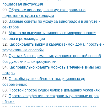
пошаговая инструкция
29.
Обрежьте виноград на зиму: как правильно
подготовить кусты к холодам
30.
Важные советы по уходу за виноградом в августе и
сентябре
31.
Можно ли высушить шиповник в микроволновке:
советы и рекомендации
32.
Как сохранить тыкву и кабачки зимой дома: простые и
эффективные способы
33.
Сушка яблок в домашних условиях: простой способ
без духовки и электросушилки
34.
Как правильно хранить морковь в течение зимы без
потерь
35.
Способы сушки яблок: от традиционных до
современных
36.
Простой способ сушки яблок в домашних условиях
37.
Просто и эффективно: сохранить купленные впрок
яблоки