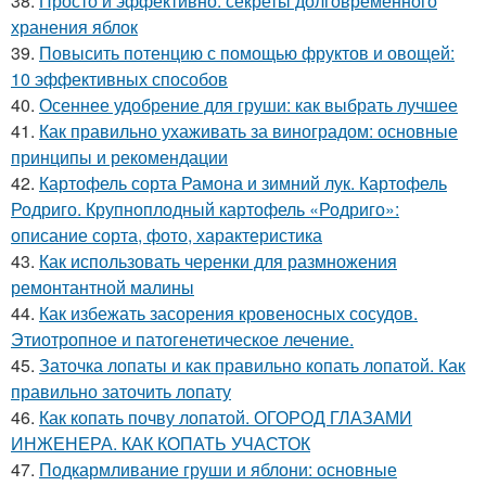
38.
Просто и эффективно: секреты долговременного
хранения яблок
39.
Повысить потенцию с помощью фруктов и овощей:
10 эффективных способов
40.
Осеннее удобрение для груши: как выбрать лучшее
41.
Как правильно ухаживать за виноградом: основные
принципы и рекомендации
42.
Картофель сорта Рамона и зимний лук. Картофель
Родриго. Крупноплодный картофель «Родриго»:
описание сорта, фото, характеристика
43.
Как использовать черенки для размножения
ремонтантной малины
44.
Как избежать засорения кровеносных сосудов.
Этиотропное и патогенетическое лечение.
45.
Заточка лопаты и как правильно копать лопатой. Как
правильно заточить лопату
46.
Как копать почву лопатой. ОГОРОД ГЛАЗАМИ
ИНЖЕНЕРА. КАК КОПАТЬ УЧАСТОК
47.
Подкармливание груши и яблони: основные