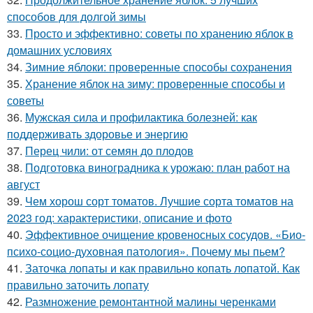
способов для долгой зимы
33.
Просто и эффективно: советы по хранению яблок в
домашних условиях
34.
Зимние яблоки: проверенные способы сохранения
35.
Хранение яблок на зиму: проверенные способы и
советы
36.
Мужская сила и профилактика болезней: как
поддерживать здоровье и энергию
37.
Перец чили: от семян до плодов
38.
Подготовка виноградника к урожаю: план работ на
август
39.
Чем хорош сорт томатов. Лучшие сорта томатов на
2023 год: характеристики, описание и фото
40.
Эффективное очищение кровеносных сосудов. «Био-
психо-социо-духовная патология». Почему мы пьем?
41.
Заточка лопаты и как правильно копать лопатой. Как
правильно заточить лопату
42.
Размножение ремонтантной малины черенками