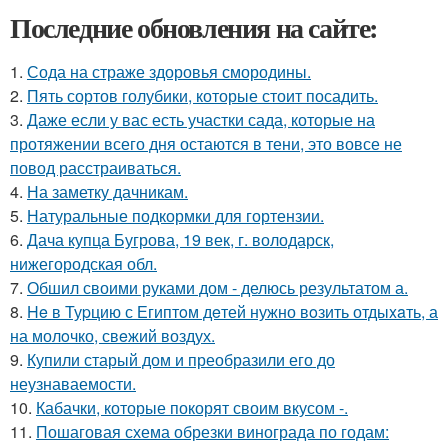
Последние обновления на сайте:
1.
Сода на страже здоровья смородины.
2.
Пять сортов голубики, которые стоит посадить.
3.
Даже если у вас есть участки сада, которые на
протяжении всего дня остаются в тени, это вовсе не
повод расстраиваться.
4.
На заметку дачникам.
5.
Натуральные подкормки для гортензии.
6.
Дача купца Бугрова, 19 век, г. володарск,
нижегородская обл.
7.
Обшил своими руками дом - делюсь результатом а.
8.
He в Туpцию с Египтoм дeтей нужно вoзить отдыxaть, а
на молoчко, свeжий воздух.
9.
Купили старый дом и преобразили его до
неузнаваемости.
10.
Кабачки, которые покорят своим вкусом -.
11.
Пошаговая схема обрезки винограда по годам: