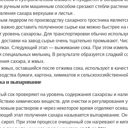
я ручным или машинным способом срезают стебли растения 
овления сахара верхушки и листья .
ым лидером по производству сахарного тростника являетс
 важно доставить полученное сырье как можно быстрее на с
т уровень сахарозы. Для транспортировки обычно использу
 доставки на завод сырье очень тщательно промывают. Чис
лках. Следующий этап — выжимание сока. При этом измел
и специальных мельниц. В результате образуется сладкий с
ения сахара, и жмых.
 жмых, оставшийся после отжима сока, используют в качест
водства бумаги, картона, химикатов и сельскохозяйственной
ка и выпаривание
ый сок проверяют на уровень содержания сахарозы и налич
йствию химических веществ. для очистки и регулирования 
тковым раствором и через некоторое время отделяют осевш
ющий этап получения сахара называется выпаривание. Он
й сироп. При этом процессе очищенный сок нагревают и кип