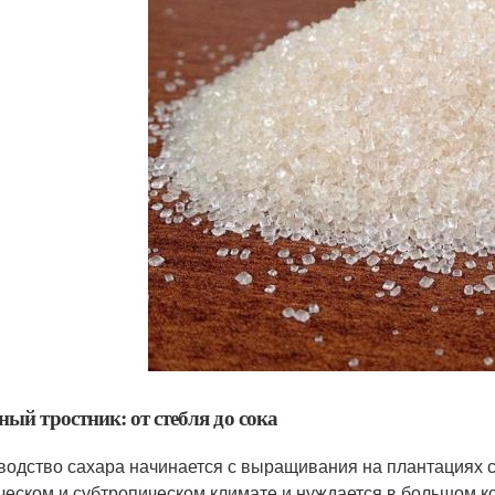
ный тростник: от стебля до сока
водство сахара начинается с выращивания на плантациях са
ческом и субтропическом климате и нуждается в большом к