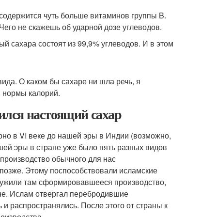
м содержится чуть больше витаминов группы B.
Чего не скажешь об ударной дозе углеводов.
й сахара состоят из 99,9% углеводов. И в этом
ида. О каком бы сахаре ни шла речь, я
й нормы калорий.
вился настоящий сахар
но в VI веке до нашей эры в Индии (возможно,
ашей эры в стране уже было пять разных видов
о производство обычного для нас
 позже. Этому поспособствовали исламские
аружили там сформировавшееся производство,
не. Ислам отвергал перебродившие
 и распространялись. После этого от страны к
роизводства.