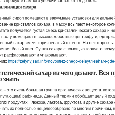
а в продукте намного увеличивается: от 15 до 60%.
аллизация сахара
енный сироп помещают в вакуумные установки для дальней
ование кристаллов сахара, в массу всыпают некоторое коли
ьтате получается густая смесь кристаллического сахара и н
 пасту помещают в высокоскоростные центрифуги, где крис
енный сахар имеет коричневатый оттенок. На некоторых за
ретает белый цвет. Сушка сахара с помощью горячего возду
кт расфасовывают и упаковывают.
ник:
https://zelynyjsad.info/novosti/iz-chego-delayut-sahar-i-gd
тетический сахар из чего делают. Вся п
о знать
а – это очень большая группа органических веществ, котор
 пугающем) рафинаде. Данный термин обобщает целый ряд
огих продуктах. Глюкоза, лактоза, фруктоза и другие сахар
чать их полностью нецелесообразно по многим причинам, но
ахаросодержащих продуктов, которые выглядят наиболее ц