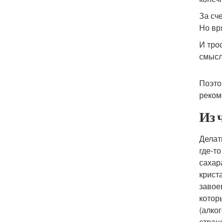
За сч
Но вр
И тро
смысл
Поэто
реком
Из 
Делат
где-т
сахар
крист
завое
котор
(алко
стран