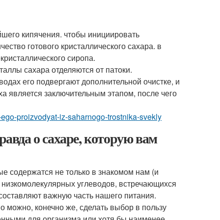
шего кипячения. чтобы инициировать
чество готового кристаллического сахара. в
екристаллического сиропа.
таллы сахара отделяются от патоки.
водах его подвергают дополнительной очистке, и
ха является заключительным этапом, после чего
e-ego-proizvodyat-iz-saharnogo-trostnika-svekly
равда о сахаре, которую вам
ые содержатся не только в знакомом нам (и
 низкомолекулярных углеводов, встречающихся
а составляют важную часть нашего питания.
 можно, конечно же, сделать выбор в пользу
енными для организма или хотя бы наименее