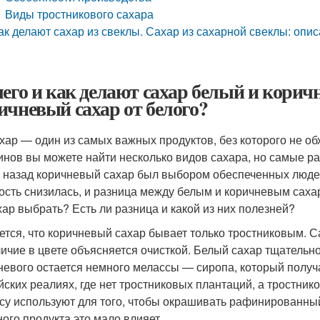
Виды тростникового сахара
ак делают сахар из свеклы. Сахар из сахарной свеклы: опи
чего и как делают сахар белый и корич
ичневый сахар от белого?
ар — один из самых важных продуктов, без которого не обх
инов вы можете найти несколько видов сахара, но самые р
т назад коричневый сахар был выбором обеспеченных людей
ость снизилась, и разница между белым и коричневым саха
хар выбрать? Есть ли разница и какой из них полезней?
ется, что коричневый сахар бывает только тростниковым. С
личие в цвете объясняется очисткой. Белый сахар тщательн
невого остается немного мелассы — сиропа, который получ
йских реалиях, где нет тростниковых плантаций, а тростник
су используют для того, чтобы окрашивать рафинированный
ного продукта это мало влияет.