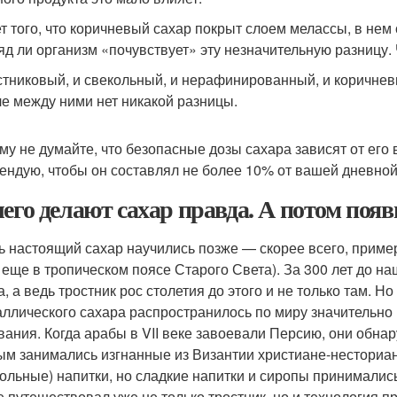
ет того, что коричневый сахар покрыт слоем мелассы, в не
яд ли организм «почувствует» эту незначительную разницу. 
стниковый, и свекольный, и нерафинированный, и коричневы
е между ними нет никакой разницы.
му не думайте, что безопасные дозы сахара зависят от его в
ендую, чтобы он составлял не более 10% от вашей дневно
чего делают сахар правда. А потом поя
ь настоящий сахар научились позже — скорее всего, пример
о еще в тропическом поясе Старого Света). За 300 лет до н
а, а ведь тростник рос столетия до этого и не только там. Н
аллического сахара распространилось по миру значительно
вания. Когда арабы в VII веке завоевали Персию, они обн
ым занимались изгнанные из Византии христиане-несториа
гольные) напитки, но сладкие напитки и сиропы принимались
е путешествовал уже не только тростник, но и технология п