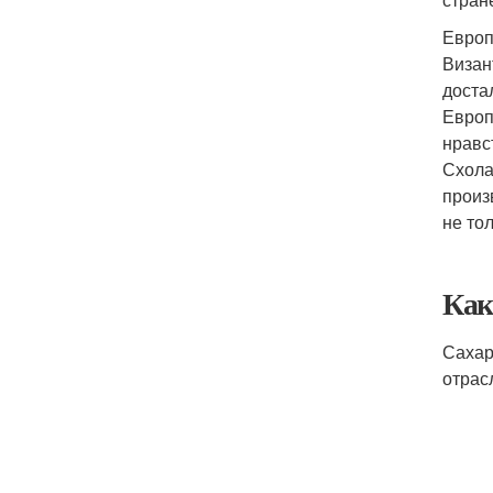
Европ
Визан
доста
Европ
нравс
Схола
произ
не то
Как
Сахар
отрас