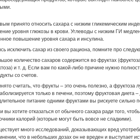
ыми.
овым принято относить сахара с низким гликемическим инде
ение уровня глюкозы в крови. Углеводы с низким ГИ медл
нное повышение уровня сахара и инсулина.
сь исключить сахар из своего рациона, помните про след
ьшое количество сахаров содержится во фруктах (фруктоза)
ктоза) и т. д. Если вам по какой-либо причине нужно полно
дукты со счетов.
нято считать, что фрукты – это очень полезно, а фруктоза
аболизируется только в печени, поэтому фруктовая диета 
длительное питание одними фруктами вы рискуете сильно п
и вы хотите отказаться от обычного сахара ради того, чтоб
очники калорий (которые могут быть вовсе не сладкими).
ествует много исследований, доказывающих вред употребл
мнении, что в небольших дозах он не вреден и выступает ис