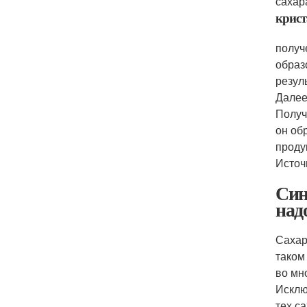
сахар
крист
получ
образ
резул
Далее
Получ
он об
проду
Источ
Син
над
Сахар
таком
во мн
Исклю
тех с