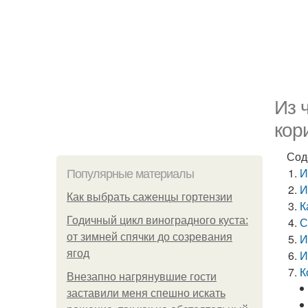
Из 
кор
Сод
И
Популярные материалы
И
Как выбрать саженцы гортензии
К
Годичный цикл виноградного куста:
С
от зимней спячки до созревания
И
ягод
И
К
Внезапно нагрянувшие гости
заставили меня спешно искать