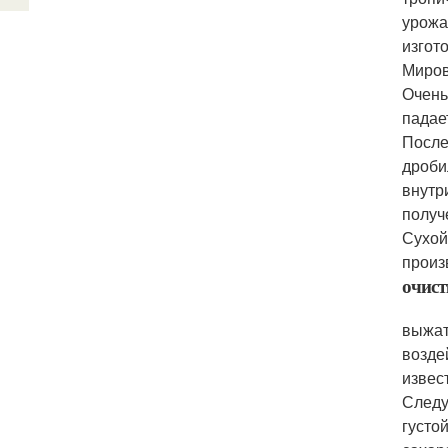
урожа
изгот
Миров
Очень
падае
После
дроби
внутр
получ
Сухой
произ
очист
выжат
возде
извес
Следу
густо