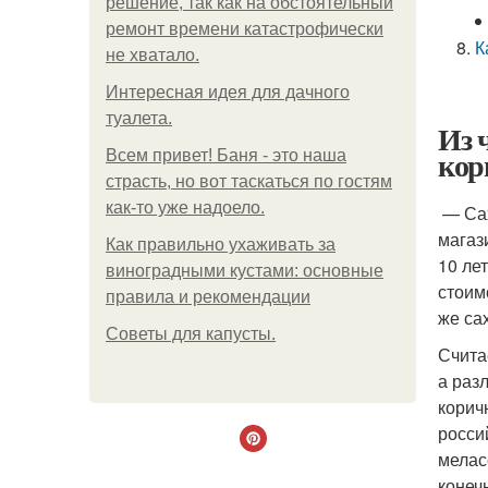
решение, так как на обстоятельный
ремонт времени катастрофически
К
не хватало.
Интересная идея для дачного
туалета.
Из 
кор
Всем привет! Баня - это наша
страсть, но вот таскаться по гостям
как-то уже надоело.
— Сах
магаз
Как правильно ухаживать за
10 ле
виноградными кустами: основные
стоим
правила и рекомендации
же са
Советы для капусты.
Счита
а раз
корич
росси
мелас
конеч