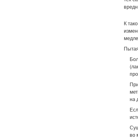
вредн
К так
измен
медле
Пытая
Бол
(ла
про
При
мет
на 
Есл
ист
Сущ
во 