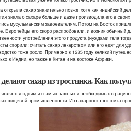
а открыла сахар значительно позже, хотя как индийский де
тия знала о сахаре больше и даже производила его в свои
лись мусульманским завоевателям. Потом на Восток пришл
е. Европейцы его скоро распробовали, и возник обычный д
твенности употребления этого продукта (нуждами тела тогд
сты спорили: считать сахар лекарством или его едят для у
водство тоже росло. Примерно в 1285 году великий путеше
лько в Индии, но также в Китае и на востоке Африки.
 делают сахар из тростника. Как полу
 является одним из самых важных и необходимых в рационе
лях пищевой промышленности. Из сахарного тростника про